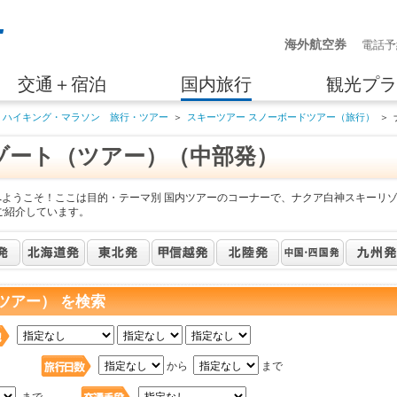
海外航空券
電話予
交通＋宿泊
国内旅行
観光プラ
・ハイキング・マラソン 旅行・ツアー
＞
スキーツアー スノーボードツアー（旅行）
＞
ゾート（ツアー）（中部発）
へようこそ！ここは目的・テーマ別 国内ツアーのコーナーで、ナクア白神スキーリ
ご紹介しています。
ツアー） を検索
日
から
まで