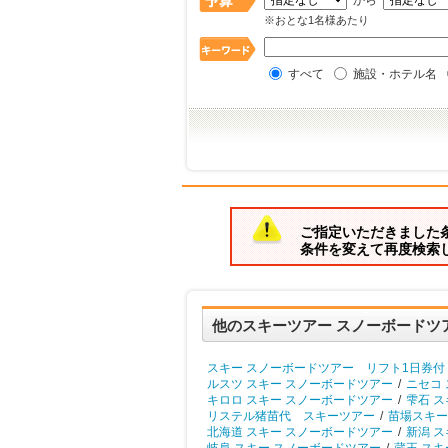
から
※おとな1名様あたり
すべて
施設・ホテル名
ご指定いただきました
条件を変えて再度検索
他のスキーツアー スノーボードツ
スキー スノーボードツアー リフト1日券付
ルスツ スキー スノーボードツアー
/
ニセコ
キロロ スキー スノーボードツアー
/
雫石 ス
リステル猪苗代 スキーツアー
/
苗場スキー
北海道 スキー スノーボードツアー
/
新潟 