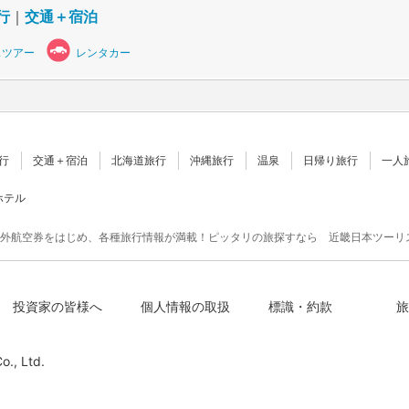
行
｜
交通＋宿泊
スツアー
レンタカー
行
交通＋宿泊
北海道旅行
沖縄旅行
温泉
日帰り旅行
一人
ホテル
外航空券をはじめ、各種旅行情報が満載！ピッタリの旅探すなら 近畿日本ツーリ
投資家の皆様へ
個人情報の取扱
標識・約款
旅
o., Ltd.