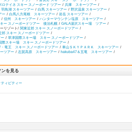
キー スノーボードツアー
/
富良野 スキー スノーボードツアー
/
ポロテイネ スキー スノーボード ツアー
/
兵庫 スキーツアー
/
羽鳥湖 スキーツアー
/
白馬 スキーツアー
/
野沢温泉 スキーツアー
/
アー
/
白馬八方尾根 スキーツアー
/
岩岳 スキーツアー
/
/
信州 スキーツアー
/
ハンターマウンテン塩原 スキーツアー
/
キー スノーボードツアー 後泊札幌
/
GALA湯沢スキー場 ツアー
/
ーリゾート/
関東近郊 スキー スノーボードツアー
/
近郊 スキー スノーボードツアー
/
アー
/
草津国際スキー場 スキー スノーボードツアー
/
国際スキー場 スキー スノーボードツアー
/
野・竜王 スキー スノーボードツアー
/
車山ＳＫＹＰＡＲＫ スキーツアー
/
ーツアー
/
志賀高原 スキーツアー
/
hakuba47＆五竜 スキーツアー
/
ソンを見る
クティビティー