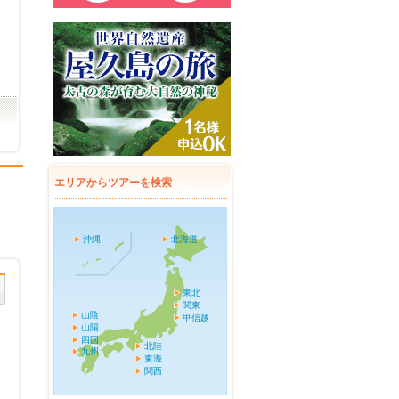
エリアからツアーを検索
沖縄
北海道
東北
関東
山陰
甲信越
山陽
四国
北陸
九州
東海
関西