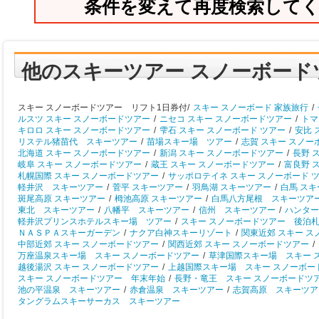
条件を変えて再度検索して
他のスキーツアー スノーボード
スキー スノーボードツアー リフト1日券付/
スキー スノーボード 家族旅行
/
ルスツ スキー スノーボードツアー
/
ニセコ スキー スノーボードツアー
/
トマ
キロロ スキー スノーボードツアー
/
雫石 スキー スノーボード ツアー
/
安比 
リステル猪苗代 スキーツアー
/
苗場スキー場 ツアー
/
志賀 スキー スノー
北海道 スキー スノーボードツアー
/
新潟 スキー スノーボードツアー
/
長野 
岐阜 スキー スノーボードツアー
/
蔵王 スキー スノーボードツアー
/
富良野 
札幌国際 スキー スノーボードツアー
/
サッポロテイネ スキー スノーボード 
軽井沢 スキーツアー
/
菅平 スキーツアー
/
羽鳥湖 スキーツアー
/
白馬 ス
斑尾高原 スキーツアー
/
栂池高原 スキーツアー
/
白馬八方尾根 スキーツア
東北 スキーツアー
/
八幡平 スキーツアー
/
信州 スキーツアー
/
ハンター
軽井沢プリンスホテルスキー場 ツアー
/
スキー スノーボードツアー 後泊
ＮＡＳＰＡスキーガーデン
/
ナクア白神スキーリゾート
/
関東近郊 スキー 
中部近郊 スキー スノーボードツアー
/
関西近郊 スキー スノーボードツアー
/
万座温泉スキー場 スキー スノーボードツアー
/
草津国際スキー場 スキー 
越後湯沢 スキー スノーボードツアー
/
上越国際スキー場 スキー スノーボー
スキー スノーボードツアー 年末年始
/
長野・竜王 スキー スノーボードツ
池の平温泉 スキーツアー
/
赤倉温泉 スキーツアー
/
志賀高原 スキーツア
タングラムスキーサーカス スキーツアー