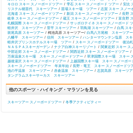
キロロ スキー スノーボードツアー
/
雫石 スキー スノーボード ツアー
/
安比 
リステル猪苗代 スキーツアー
/
苗場スキー場 ツアー
/
志賀 スキー スノー
北海道 スキー スノーボードツアー
/
新潟 スキー スノーボードツアー
/
長野 
岐阜 スキー スノーボードツアー
/
蔵王 スキー スノーボードツアー
/
富良野 
札幌国際 スキー スノーボードツアー
/
サッポロテイネ スキー スノーボード 
軽井沢 スキーツアー
/
菅平 スキーツアー
/
羽鳥湖 スキーツアー
/
白馬 ス
斑尾高原 スキーツアー
/
栂池高原 スキーツアー/
白馬八方尾根 スキーツアー
八幡平 スキーツアー
/
信州 スキーツアー
/
ハンターマウンテン塩原 スキ
軽井沢プリンスホテルスキー場 ツアー
/
スキー スノーボードツアー 後泊
ＮＡＳＰＡスキーガーデン
/
ナクア白神スキーリゾート
/
関東近郊 スキー 
中部近郊 スキー スノーボードツアー
/
関西近郊 スキー スノーボードツアー
/
万座温泉スキー場 スキー スノーボードツアー
/
草津国際スキー場 スキー 
越後湯沢 スキー スノーボードツアー
/
上越国際スキー場 スキー スノーボー
スキー スノーボードツアー 年末年始
/
長野・竜王 スキー スノーボードツ
池の平温泉 スキーツアー
/
赤倉温泉 スキーツアー
/
志賀高原 スキーツア
タングラムスキーサーカス スキーツアー
他のスポーツ・ハイキング・マラソンを見る
スキーツアー スノーボードツアー
/
冬季アクティビティー