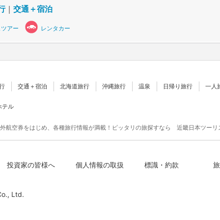
行
｜
交通＋宿泊
スツアー
レンタカー
行
交通＋宿泊
北海道旅行
沖縄旅行
温泉
日帰り旅行
一人
ホテル
外航空券をはじめ、各種旅行情報が満載！ピッタリの旅探すなら 近畿日本ツーリ
投資家の皆様へ
個人情報の取扱
標識・約款
旅
o., Ltd.