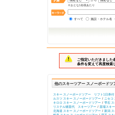
から
※おとな1名様あたり
すべて
施設・ホテル名
ご指定いただきました
条件を変えて再度検索
他のスキーツアー スノーボードツ
スキー スノーボードツアー リフト1日券付
ルスツ スキー スノーボードツアー
/
ニセコ
キロロ スキー スノーボードツアー
/
雫石 ス
リステル猪苗代 スキーツアー
/
苗場スキー
北海道 スキー スノーボードツアー
/
新潟 