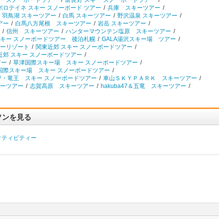
キー スノーボードツアー
/
富良野 スキー スノーボードツアー
/
ポロテイネ スキー スノーボード ツアー
/
兵庫 スキーツアー
/
羽鳥湖 スキーツアー
/
白馬 スキーツアー
/
野沢温泉 スキーツアー
/
アー
/
白馬八方尾根 スキーツアー
/
岩岳 スキーツアー
/
/
信州 スキーツアー
/
ハンターマウンテン塩原 スキーツアー
/
キー スノーボードツアー 後泊札幌
/
GALA湯沢スキー場 ツアー
/
ーリゾート
/
関東近郊 スキー スノーボードツアー
/
近郊 スキー スノーボードツアー
/
アー
/
草津国際スキー場 スキー スノーボードツアー
/
国際スキー場 スキー スノーボードツアー
/
野・竜王 スキー スノーボードツアー
/
車山ＳＫＹＰＡＲＫ スキーツアー
/
ーツアー
/
志賀高原 スキーツアー
/
hakuba47＆五竜 スキーツアー
/
ソンを見る
クティビティー