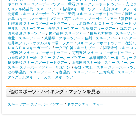
キロロ スキー スノーボードツアー
/
雫石 スキー スノーボード ツアー
/
安比 
リステル猪苗代 スキーツアー
/
苗場スキー場 ツアー
/
志賀 スキー スノー
北海道 スキー スノーボードツアー
/
新潟 スキー スノーボードツアー
/
長野 
岐阜 スキー スノーボードツアー
/
蔵王 スキー スノーボードツアー
/
富良野 
札幌国際 スキー スノーボードツアー
/
サッポロテイネ スキー スノーボード 
軽井沢 スキーツアー
/
菅平 スキーツアー
/
羽鳥湖 スキーツアー
/
白馬 ス
斑尾高原 スキーツアー
/
栂池高原 スキーツアー
/
白馬八方尾根 スキーツア
東北 スキーツアー
/
八幡平 スキーツアー
/
信州 スキーツアー
/
ハンター
軽井沢プリンスホテルスキー場 ツアー
/
スキー スノーボードツアー 後泊
ＮＡＳＰＡスキーガーデン
/
ナクア白神スキーリゾート
/
関東近郊 スキー 
中部近郊 スキー スノーボードツアー
/
関西近郊 スキー スノーボードツアー
/
万座温泉スキー場 スキー スノーボードツアー
/
草津国際スキー場 スキー 
越後湯沢 スキー スノーボードツアー
/
上越国際スキー場 スキー スノーボー
スキー スノーボードツアー 年末年始
/
長野・竜王 スキー スノーボードツ
池の平温泉 スキーツアー
/
赤倉温泉 スキーツアー
/
志賀高原 スキーツア
タングラムスキーサーカス スキーツアー
他のスポーツ・ハイキング・マラソンを見る
スキーツアー スノーボードツアー
/
冬季アクティビティー