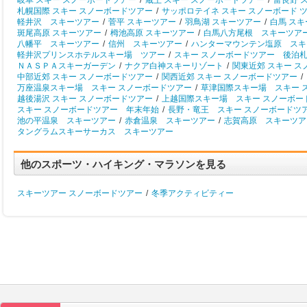
岐阜 スキー スノーボードツアー
/
蔵王 スキー スノーボードツアー
/
富良野 
札幌国際 スキー スノーボードツアー
/
サッポロテイネ スキー スノーボード 
軽井沢 スキーツアー
/
菅平 スキーツアー
/
羽鳥湖 スキーツアー
/
白馬 ス
斑尾高原 スキーツアー
/
栂池高原 スキーツアー
/
白馬八方尾根 スキーツア
八幡平 スキーツアー
/
信州 スキーツアー
/
ハンターマウンテン塩原 スキ
軽井沢プリンスホテルスキー場 ツアー
/
スキー スノーボードツアー 後泊
ＮＡＳＰＡスキーガーデン
/
ナクア白神スキーリゾート
/
関東近郊 スキー 
中部近郊 スキー スノーボードツアー
/
関西近郊 スキー スノーボードツアー
/
万座温泉スキー場 スキー スノーボードツアー
/
草津国際スキー場 スキー 
越後湯沢 スキー スノーボードツアー
/
上越国際スキー場 スキー スノーボー
スキー スノーボードツアー 年末年始
/
長野・竜王 スキー スノーボードツ
池の平温泉 スキーツアー
/
赤倉温泉 スキーツアー
/
志賀高原 スキーツア
タングラムスキーサーカス スキーツアー
他のスポーツ・ハイキング・マラソンを見る
スキーツアー スノーボードツアー
/
冬季アクティビティー