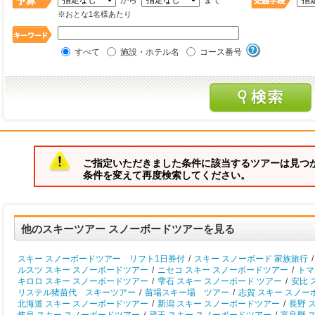
から
まで
※おとな1名様あたり
すべて
施設・ホテル名
コース番号
ご指定いただきました条件に該当するツアーは見つ
条件を変えて再度検索してください。
他のスキーツアー スノーボードツアーを見る
スキー スノーボードツアー リフト1日券付
/
スキー スノーボード 家族旅行
/
ルスツ スキー スノーボードツアー
/
ニセコ スキー スノーボードツアー
/
トマ
キロロ スキー スノーボードツアー
/
雫石 スキー スノーボード ツアー
/
安比 
リステル猪苗代 スキーツアー
/
苗場スキー場 ツアー
/
志賀 スキー スノー
北海道 スキー スノーボードツアー
/
新潟 スキー スノーボードツアー
/
長野 