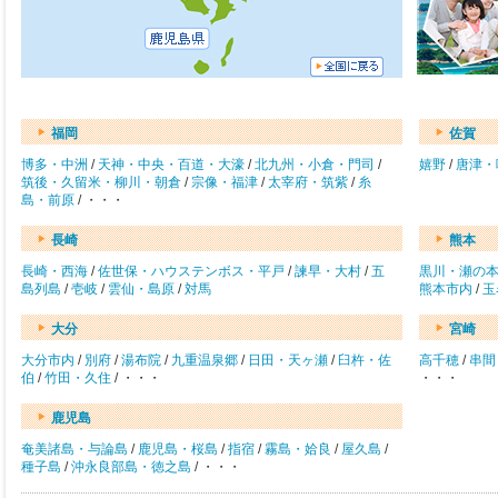
福岡
佐賀
博多・中洲
/
天神・中央・百道・大濠
/
北九州・小倉・門司
/
嬉野
/
唐津・
筑後・久留米・柳川・朝倉
/
宗像・福津
/
太宰府・筑紫
/
糸
島・前原
/ ・・・
長崎
熊本
長崎・西海
/
佐世保・ハウステンボス・平戸
/
諫早・大村
/
五
黒川・瀬の
島列島
/
壱岐
/
雲仙・島原
/
対馬
熊本市内
/
玉
大分
宮崎
大分市内
/
別府
/
湯布院
/
九重温泉郷
/
日田・天ヶ瀬
/
臼杵・佐
高千穂
/
串間
伯
/
竹田・久住
/ ・・・
・・・
鹿児島
奄美諸島・与論島
/
鹿児島・桜島
/
指宿
/
霧島・姶良
/
屋久島
/
種子島
/
沖永良部島・徳之島
/ ・・・