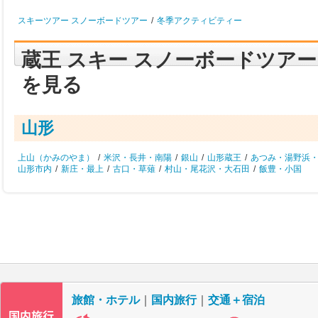
スキーツアー スノーボードツアー
/
冬季アクティビティー
蔵王 スキー スノーボードツア
を見る
山形
上山（かみのやま）
/
米沢・長井・南陽
/
銀山
/
山形蔵王
/
あつみ・湯野浜
山形市内
/
新庄・最上
/
古口・草薙
/
村山・尾花沢・大石田
/
飯豊・小国
旅館・ホテル
｜
国内旅行
｜
交通＋宿泊