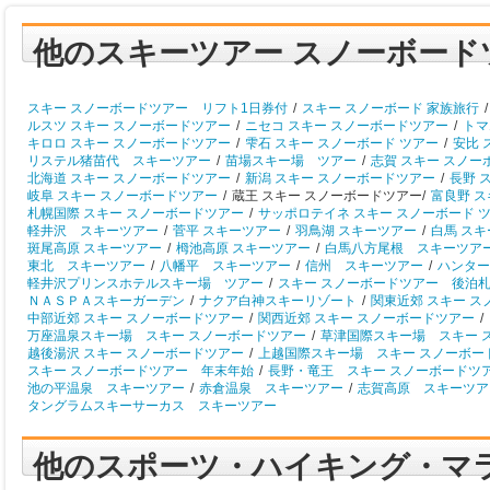
他のスキーツアー スノーボード
スキー スノーボードツアー リフト1日券付
/
スキー スノーボード 家族旅行
/
ルスツ スキー スノーボードツアー
/
ニセコ スキー スノーボードツアー
/
トマ
キロロ スキー スノーボードツアー
/
雫石 スキー スノーボード ツアー
/
安比 
リステル猪苗代 スキーツアー
/
苗場スキー場 ツアー
/
志賀 スキー スノー
北海道 スキー スノーボードツアー
/
新潟 スキー スノーボードツアー
/
長野 
岐阜 スキー スノーボードツアー
/
蔵王 スキー スノーボードツアー/
富良野 
札幌国際 スキー スノーボードツアー
/
サッポロテイネ スキー スノーボード 
軽井沢 スキーツアー
/
菅平 スキーツアー
/
羽鳥湖 スキーツアー
/
白馬 ス
斑尾高原 スキーツアー
/
栂池高原 スキーツアー
/
白馬八方尾根 スキーツア
東北 スキーツアー
/
八幡平 スキーツアー
/
信州 スキーツアー
/
ハンター
軽井沢プリンスホテルスキー場 ツアー
/
スキー スノーボードツアー 後泊
ＮＡＳＰＡスキーガーデン
/
ナクア白神スキーリゾート
/
関東近郊 スキー 
中部近郊 スキー スノーボードツアー
/
関西近郊 スキー スノーボードツアー
/
万座温泉スキー場 スキー スノーボードツアー
/
草津国際スキー場 スキー 
越後湯沢 スキー スノーボードツアー
/
上越国際スキー場 スキー スノーボー
スキー スノーボードツアー 年末年始
/
長野・竜王 スキー スノーボードツ
池の平温泉 スキーツアー
/
赤倉温泉 スキーツアー
/
志賀高原 スキーツア
タングラムスキーサーカス スキーツアー
他のスポーツ・ハイキング・マ