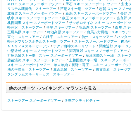
キロロ スキー スノーボードツアー
/
雫石 スキー スノーボード ツアー
/
安比 
リステル猪苗代 スキーツアー
/
苗場スキー場 ツアー
/
志賀 スキー スノー
北海道 スキー スノーボードツアー
/
新潟 スキー スノーボードツアー
/
長野 
岐阜 スキー スノーボードツアー
/
蔵王 スキー スノーボードツアー
/
富良野 
札幌国際 スキー スノーボードツアー
/
サッポロテイネ スキー スノーボード 
軽井沢 スキーツアー
/
菅平 スキーツアー
/
羽鳥湖 スキーツアー
/
白馬 ス
斑尾高原 スキーツアー
/
栂池高原 スキーツアー
/
白馬八方尾根 スキーツア
東北 スキーツアー
/
八幡平 スキーツアー
/
信州 スキーツアー
/
ハンター
軽井沢プリンスホテルスキー場 ツアー
/
スキー スノーボードツアー 後泊
ＮＡＳＰＡスキーガーデン
/
ナクア白神スキーリゾート
/
関東近郊 スキー 
中部近郊 スキー スノーボードツアー
/
関西近郊 スキー スノーボードツアー
/
万座温泉スキー場 スキー スノーボードツアー
/
草津国際スキー場 スキー 
越後湯沢 スキー スノーボードツアー
/
上越国際スキー場 スキー スノーボー
スキー スノーボードツアー 年末年始
/
長野・竜王 スキー スノーボードツ
池の平温泉 スキーツアー
/
赤倉温泉 スキーツアー
/
志賀高原 スキーツア
タングラムスキーサーカス スキーツアー
他のスポーツ・ハイキング・マラソンを見る
スキーツアー スノーボードツアー
/
冬季アクティビティー