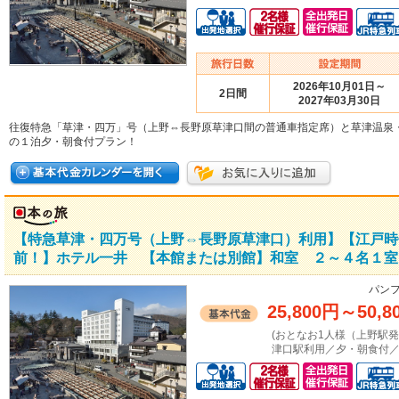
2026年10月01日～
2日間
2027年03月30日
往復特急「草津・四万」号（上野⇔長野原草津口間の普通車指定席）と草津温泉
の１泊夕・朝食付プラン！
【特急草津・四万号（上野⇔長野原草津口）利用】【江戸時
前！】ホテル一井 【本館または別館】和室 ２～４名１室 
パンフ
25,800円
～
50,8
(おとなお1人様（上野駅
津口駅利用／夕・朝食付／