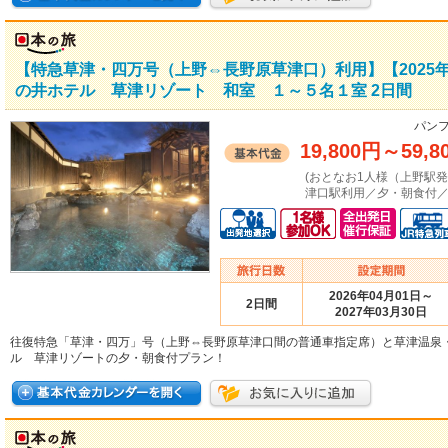
【特急草津・四万号（上野⇔長野原草津口）利用】【2025年
の井ホテル 草津リゾート 和室 １～５名１室 2日間
パンフ
19,800円
～
59,8
(おとなお1人様（上野駅
津口駅利用／夕・朝食付／
2026年04月01日～
2日間
2027年03月30日
往復特急「草津・四万」号（上野⇔長野原草津口間の普通車指定席）と草津温泉
ル 草津リゾートの夕・朝食付プラン！