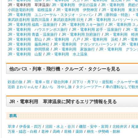
JR・電車利用 熊本
/
JR・電車利用 大分
/
JR・電車利用 鹿児島
/
JR・
JR・電車利用 草津温泉/
JR・電車利用 伊豆の温泉
/
JR・電車利用 房総
小田急電鉄利用 箱根温泉
/
JR・電車利用 伊勢神宮
/
JR・電車利用 東京
JR・電車利用 ユニバーサル・スタジオ・ジャパン
/
JR（新幹線・特急）・
東武鉄道利用 湯西川温泉
/
東武鉄道利用 日光
/
JR・電車利用 スパリゾート
JR・電車利用 福島・温泉旅行
/
JR・電車利用 スキー旅行
/
JR・電車利用 
JR・電車利用 ハウステンボス旅行
/
JR・電車利用 岩手・温泉旅行
/
JR・
JR・電車利用 青森・温泉旅行
/
JR・電車利用 別府旅行
/
JR・電車利用 軽
JR・電車利用 郡山
/
JR・電車利用 八戸
/
JR・電車利用 浜松
/
JR・電
JR・電車利用 厳島神社
/
JR・電車利用 ナガシマスパーランド
/
JR・電
JR・電車利用 静岡県発
/
JR・電車利用 家族旅行
/
JR・電車利用 グラン
JR・電車利用 山梨
/
JR・電車利用 水上温泉
他のバス・列車・飛行機・クルーズ・タクシーを見る
鉄道の旅
/
JR・電車＋宿
/
寝台列車
/
川下り・舟下り・遊覧船・クルーザー
近鉄 まわりゃんせ
/
あいち 冷やし旅
/
タクシーツアー
/
車の運転なしで観
JR・電車利用 草津温泉に関するエリア情報を見る
群馬
草津
/
伊香保・四万
/
沼田・水上・谷川
/
磯部・安中・富岡
/
北軽井沢
/
尾
万座・嬬恋・白根
/
老神
/
高崎
/
前橋
/
薬師
/
桐生・伊勢崎・館林