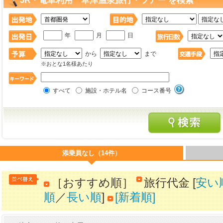
JR・電車利用 草津温泉旅行・ツアー を検索
年
月
日
から
まで
※おとな1名様あたり
すべて
施設・ホテル名
コース番号
添乗員なし（14件）
［おすすめ順］
旅行代金 [
安い
順
／
長い順
]
[新着順]