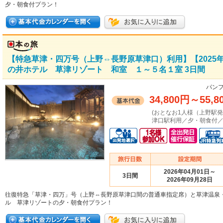
夕・朝食付プラン！
【特急草津・四万号（上野⇔長野原草津口）利用】【2025年
の井ホテル 草津リゾート 和室 １～５名１室 3日間
パンフ
34,800円
～
55,8
(おとなお1人様（上野駅
津口駅利用／夕・朝食付／
2026年04月01日～
3日間
2026年09月28日
往復特急「草津・四万」号（上野⇔長野原草津口間の普通車指定席）と草津温泉
ル 草津リゾートの夕・朝食付プラン！