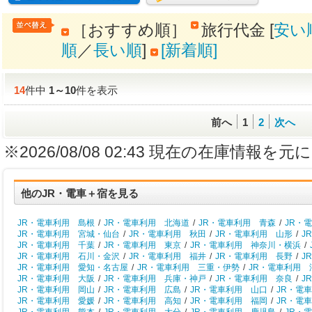
［おすすめ順］
旅行代金 [
安い
順
／
長い順
]
[新着順]
14
件中
1
～
10
件を表示
前へ
1
2
次へ
※2026/08/08 02:43 現在の在庫情
他のJR・電車＋宿を見る
JR・電車利用 島根
/
JR・電車利用 北海道
/
JR・電車利用 青森
/
JR・
JR・電車利用 宮城・仙台
/
JR・電車利用 秋田
/
JR・電車利用 山形
/
J
JR・電車利用 千葉
/
JR・電車利用 東京
/
JR・電車利用 神奈川・横浜
/
JR・電車利用 石川・金沢
/
JR・電車利用 福井
/
JR・電車利用 長野
/
J
JR・電車利用 愛知・名古屋
/
JR・電車利用 三重・伊勢
/
JR・電車利用 
JR・電車利用 大阪
/
JR・電車利用 兵庫・神戸
/
JR・電車利用 奈良
/
J
JR・電車利用 岡山
/
JR・電車利用 広島
/
JR・電車利用 山口
/
JR・電
JR・電車利用 愛媛
/
JR・電車利用 高知
/
JR・電車利用 福岡
/
JR・電