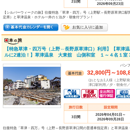
2日間
2026年09月23日
【シルバーウィークの旅】往復特急「草津・四万」号（上野駅⇔長野原草津口駅
定席）と草津温泉・ホテル一井の１泊夕・朝食付プラン！
【特急草津・四万号（上野⇔長野原草津口）利用】【草津温
ルに2連泊！】草津温泉 大東舘 山側和室 １～４名１室 
パンフ
32,800円
～
108,
(おとなお1人様（上野駅
津口駅利用／夕・朝食付／
2026年04月01日～
3日間
2026年09月28日
往復特急「草津・四万」号（上野⇔長野原草津口間の普通車指定席）と草津温泉