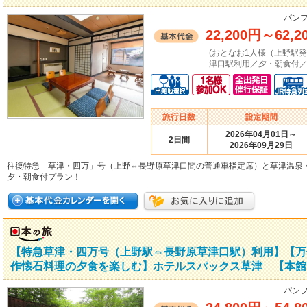
パンフ
22,200円
～
62,2
(おとなお1人様（上野駅
津口駅利用／夕・朝食付／
2026年04月01日～
2日間
2026年09月29日
往復特急「草津・四万」号（上野⇔長野原草津口間の普通車指定席）と草津温泉
夕・朝食付プラン！
【特急草津・四万号（上野駅⇔長野原草津口駅）利用】【万
作懐石料理の夕食を楽しむ】ホテルスパックス草津 【本館
パンフ