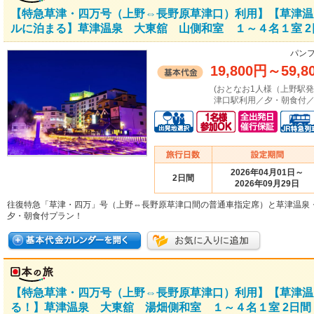
【特急草津・四万号（上野⇔長野原草津口）利用】【草津温
ルに泊まる】草津温泉 大東舘 山側和室 １～４名１室 2
パンフ
19,800円
～
59,8
(おとなお1人様（上野駅
津口駅利用／夕・朝食付／
2026年04月01日～
2日間
2026年09月29日
往復特急「草津・四万」号（上野⇔長野原草津口間の普通車指定席）と草津温泉
夕・朝食付プラン！
【特急草津・四万号（上野⇔長野原草津口）利用】【草津温
る！】草津温泉 大東舘 湯畑側和室 １～４名１室 2日間