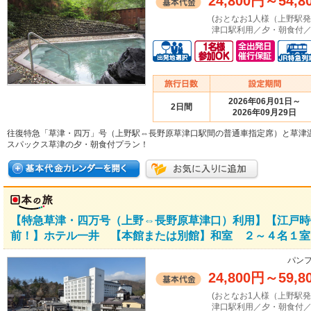
24,800円
～
54,8
(おとなお1人様（上野駅
津口駅利用／夕・朝食付／
2026年06月01日～
2日間
2026年09月29日
往復特急「草津・四万」号（上野駅⇔長野原草津口駅間の普通車指定席）と草津
スパックス草津の夕・朝食付プラン！
【特急草津・四万号（上野⇔長野原草津口）利用】【江戸時
前！】ホテル一井 【本館または別館】和室 ２～４名１室 
パンフ
24,800円
～
59,8
(おとなお1人様（上野駅
津口駅利用／夕・朝食付／