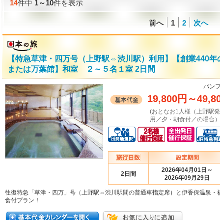
14
件中
1
～
10
件を表示
前へ
1
2
次へ
【特急草津・四万号（上野駅⇔渋川駅）利用】【創業440
または万葉館】和室 ２～５名１室 2日間
パンフ
19,800円
～
49,8
(おとなお1人様（上野駅
用／夕・朝食付／の場合）
2026年04月01日～
2日間
2026年09月29日
往復特急「草津・四万」号（上野駅⇔渋川駅間の普通車指定席）と伊香保温泉・
食付プラン！