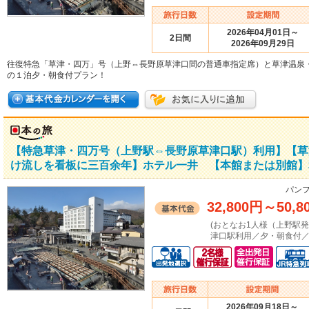
2026年04月01日～
2日間
2026年09月29日
往復特急「草津・四万」号（上野⇔長野原草津口間の普通車指定席）と草津温泉
の１泊夕・朝食付プラン！
【特急草津・四万号（上野駅⇔長野原草津口駅）利用】【草
け流しを看板に三百余年】ホテル一井 【本館または別館】
パンフ
32,800円
～
50,8
(おとなお1人様（上野駅
津口駅利用／夕・朝食付／
2026年09月18日～