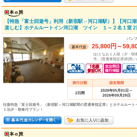
【特急「富士回遊号」利用（新宿駅⇔河口湖駅）】【河口湖
楽しむ】ホテルルートイン河口湖 ツイン １～２名１室 2
パンフ
25,800円
～
59,8
(おとなお１人様（夕・朝
号」(普通車指定席)利用／
2026年05月01日～
2日間
2026年09月29日
往復特急「富士回遊号」（新宿駅⇔河口湖駅間の普通車指定席）とホテルルート
１泊夕・朝食付プラン！