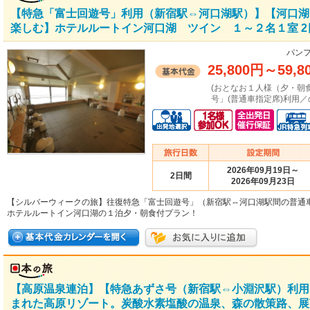
【特急「富士回遊号」利用（新宿駅⇔河口湖駅）】【河口湖
楽しむ】ホテルルートイン河口湖 ツイン １～２名１室 2
パンフ
25,800円
～
59,8
(おとなお１人様（夕・朝
号」(普通車指定席)利用／
2026年09月19日～
2日間
2026年09月23日
【シルバーウィークの旅】往復特急「富士回遊号」（新宿駅⇔河口湖駅間の普通
ホテルルートイン河口湖の１泊夕・朝食付プラン！
【高原温泉連泊】【特急あずさ号（新宿駅⇔小淵沢駅）利用
まれた高原リゾート。炭酸水素塩酸の温泉、森の散策路、展