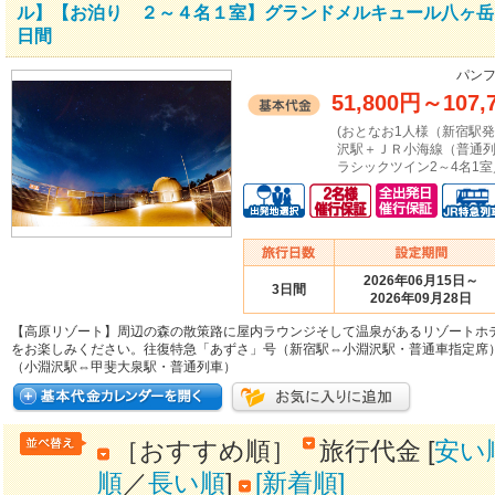
ル】【お泊り ２～４名１室】グランドメルキュール八ヶ岳
日間
パンフ
51,800円
～
107,
(おとなお1人様（新宿駅
沢駅＋ＪＲ小海線（普通
ラシックツイン2～4名1室
2026年06月15日～
3日間
2026年09月28日
【高原リゾート】周辺の森の散策路に屋内ラウンジそして温泉があるリゾートホ
をお楽しみください。往復特急「あずさ」号（新宿駅⇔小淵沢駅・普通車指定席
（小淵沢駅⇔甲斐大泉駅・普通列車）
［おすすめ順］
旅行代金 [
安い
順
／
長い順
]
[新着順]