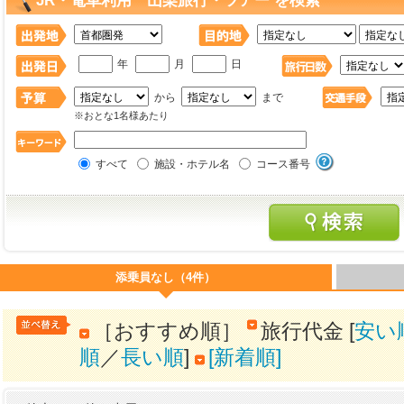
JR・電車利用 山梨旅行・ツアー を検索
年
月
日
から
まで
※おとな1名様あたり
すべて
施設・ホテル名
コース番号
添乗員なし（4件）
［おすすめ順］
旅行代金 [
安い
順
／
長い順
]
[新着順]