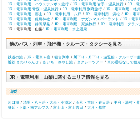
JR・電車利用 ハウステンボス旅行
/
JR・電車利用 岩手・温泉旅行
/
JR・
JR・電車利用 青森・温泉旅行
/
JR・電車利用 別府旅行
/
JR・電車利用 軽
JR・電車利用 郡山
/
JR・電車利用 八戸
/
JR・電車利用 浜松
/
JR・電
JR・電車利用 厳島神社
/
JR・電車利用 ナガシマスパーランド
/
JR・電
JR・電車利用 静岡県発
/
JR・電車利用 家族旅行
/
JR・電車利用 グラン
JR・電車利用 山梨/
JR・電車利用 水上温泉
他のバス・列車・飛行機・クルーズ・タクシーを見る
鉄道の旅
/
JR・電車＋宿
/
寝台列車
/
川下り・舟下り・遊覧船・クルーザー
近鉄 まわりゃんせ
/
あいち 冷やし旅
/
タクシーツアー
/
車の運転なしで観
JR・電車利用 山梨に関するエリア情報を見る
山梨
河口湖
/
清里・八ヶ岳・大泉・小淵沢
/
石和・笛吹・春日居
/
甲府・湯村・昇
身延・下部・南アルプス
/
富士山・富士吉田
/
大月・都留