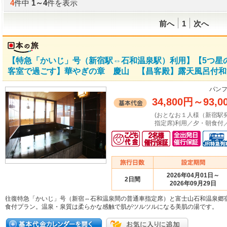
4
件中
1
～
4
件を表示
前へ
1
次へ
【特急「かいじ」号（新宿駅⇔石和温泉駅）利用】【5つ星
客室で過ごす】華やぎの章 慶山 【昌客殿】露天風呂付和
パンフ
34,800円
～
93,0
(おとなお１人様（新宿駅
指定席)利用／夕・朝食付
2026年04月01日～
2日間
2026年09月29日
往復特急「かいじ」号（新宿⇔石和温泉間の普通車指定席）と富士山石和温泉郷
食付プラン。温泉・泉質は柔らかな感触で肌がツルツルになる美肌の湯です。