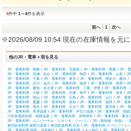
4
件中
1
～
4
件を表示
前へ
1
次へ
※2026/08/09 10:54 現在の在庫情
他のJR・電車＋宿を見る
JR・電車利用 島根
/
JR・電車利用 北海道
/
JR・電車利用 青森
/
JR・
JR・電車利用 宮城・仙台
/
JR・電車利用 秋田
/
JR・電車利用 山形
/
J
JR・電車利用 千葉
/
JR・電車利用 東京
/
JR・電車利用 神奈川・横浜
/
JR・電車利用 石川・金沢
/
JR・電車利用 福井
/
JR・電車利用 長野
/
J
JR・電車利用 愛知・名古屋
/
JR・電車利用 三重・伊勢
/
JR・電車利用 
JR・電車利用 大阪
/
JR・電車利用 兵庫・神戸
/
JR・電車利用 奈良
/
J
JR・電車利用 岡山
/
JR・電車利用 広島
/
JR・電車利用 山口
/
JR・電
JR・電車利用 愛媛
/
JR・電車利用 高知
/
JR・電車利用 福岡
/
JR・電
JR・電車利用 熊本
/
JR・電車利用 大分
/
JR・電車利用 鹿児島
/
JR・
JR・電車利用 草津温泉
/
JR・電車利用 伊豆の温泉
/
JR・電車利用 房総
小田急電鉄利用 箱根温泉
/
JR・電車利用 伊勢神宮
/
JR・電車利用 東京
JR・電車利用 ユニバーサル・スタジオ・ジャパン
/
JR（新幹線・特急）・
東武鉄道利用 湯西川温泉
/
東武鉄道利用 日光
/
JR・電車利用 スパリゾート
JR・電車利用 福島・温泉旅行
/
JR・電車利用 スキー旅行
/
JR・電車利用 