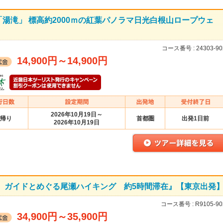
湯滝」 標高約2000ｍの紅葉パノラマ日光白根山ロープウェ
コース番号 :
24303-90
14,900円
～
14,900円
2026年10月19日～
帰り
首都圏
出発1日前
2026年10月19日
 ガイドとめぐる尾瀬ハイキング 約5時間滞在』【東京出発
コース番号 :
R9105-90
34,900円
～
35,900円