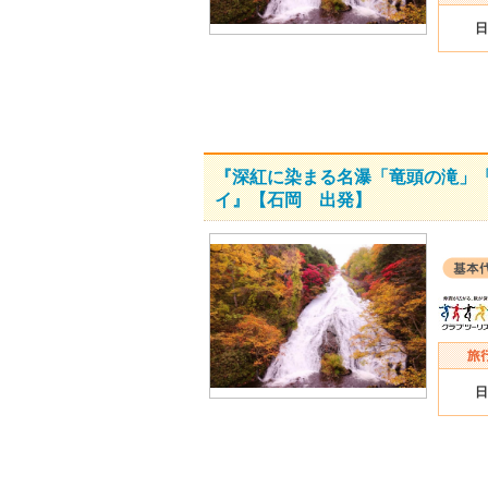
日
『深紅に染まる名瀑「竜頭の滝」「
イ』【石岡 出発】
日