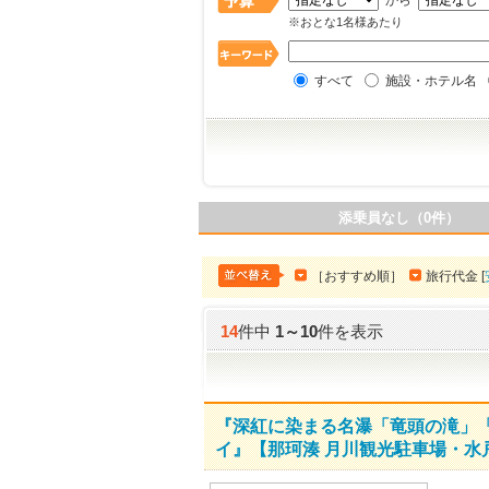
から
※おとな1名様あたり
すべて
施設・ホテル名
添乗員なし（0件）
［おすすめ順］
旅行代金 [
14
件中
1
～
10
件を表示
『深紅に染まる名瀑「竜頭の滝」「
イ』【那珂湊 月川観光駐車場・水