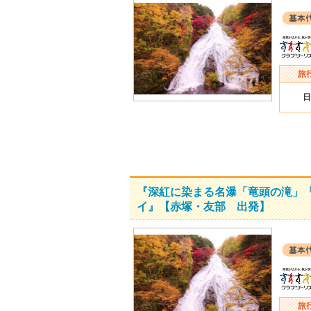
日
『深紅に染まる名瀑「竜頭の滝」「
イ』【赤塚・友部 出発】