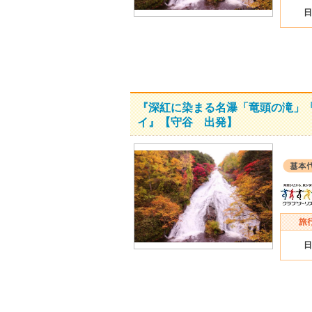
日
『深紅に染まる名瀑「竜頭の滝」「
イ』【守谷 出発】
日