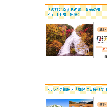
『深紅に染まる名瀑「竜頭の滝」「
イ』【土浦 出発】
日
＜ハイク初級＞『気軽に日帰りで！