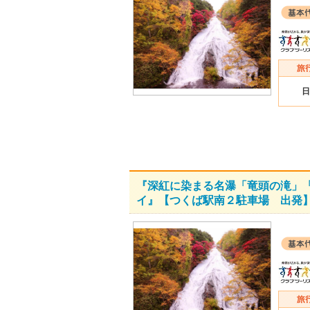
日
『深紅に染まる名瀑「竜頭の滝」「
イ』【つくば駅南２駐車場 出発