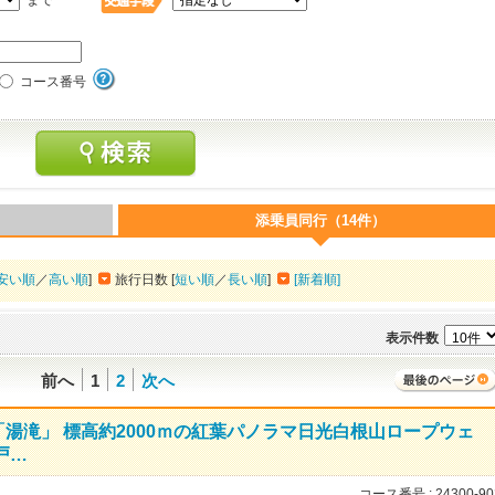
まで
コース番号
添乗員同行（14件）
安い順
／
高い順
]
旅行日数 [
短い順
／
長い順
]
[新着順]
表示件数
前へ
1
2
次へ
湯滝」 標高約2000ｍの紅葉パノラマ日光白根山ロープウェ
戸…
コース番号 :
24300-90