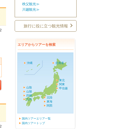
秩父観光≫
川越観光≫
旅行に役に立つ観光情報
2
エリアからツアーを検索
沖縄
北海道
東北
関東
山陰
甲信越
山陽
四国
北陸
九州
東海
関西
国内ツアーエリア一覧
国内ツアートップ
2