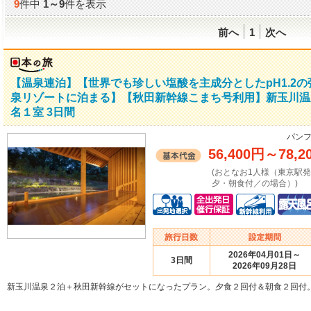
9
件中
1
～
9
件を表示
前へ
1
次へ
【温泉連泊】【世界でも珍しい塩酸を主成分としたpH1.2
泉リゾートに泊まる】【秋田新幹線こまち号利用】新玉川温
名１室 3日間
パンフ
56,400円
～
78,2
(おとなお1人様（東京駅
夕・朝食付／の場合）)
2026年04月01日～
3日間
2026年09月28日
新玉川温泉２泊＋秋田新幹線がセットになったプラン。夕食２回付＆朝食２回付