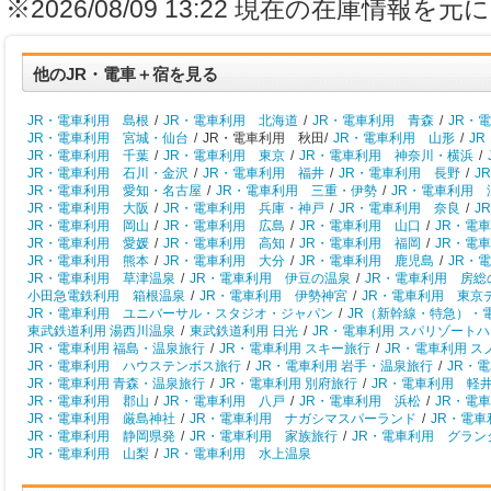
※2026/08/09 13:22 現在の在庫情
他のJR・電車＋宿を見る
JR・電車利用 島根
/
JR・電車利用 北海道
/
JR・電車利用 青森
/
JR・
JR・電車利用 宮城・仙台
/
JR・電車利用 秋田/
JR・電車利用 山形
/
J
JR・電車利用 千葉
/
JR・電車利用 東京
/
JR・電車利用 神奈川・横浜
/
JR・電車利用 石川・金沢
/
JR・電車利用 福井
/
JR・電車利用 長野
/
J
JR・電車利用 愛知・名古屋
/
JR・電車利用 三重・伊勢
/
JR・電車利用 
JR・電車利用 大阪
/
JR・電車利用 兵庫・神戸
/
JR・電車利用 奈良
/
J
JR・電車利用 岡山
/
JR・電車利用 広島
/
JR・電車利用 山口
/
JR・電
JR・電車利用 愛媛
/
JR・電車利用 高知
/
JR・電車利用 福岡
/
JR・電
JR・電車利用 熊本
/
JR・電車利用 大分
/
JR・電車利用 鹿児島
/
JR・
JR・電車利用 草津温泉
/
JR・電車利用 伊豆の温泉
/
JR・電車利用 房総
小田急電鉄利用 箱根温泉
/
JR・電車利用 伊勢神宮
/
JR・電車利用 東京
JR・電車利用 ユニバーサル・スタジオ・ジャパン
/
JR（新幹線・特急）・
東武鉄道利用 湯西川温泉
/
東武鉄道利用 日光
/
JR・電車利用 スパリゾート
JR・電車利用 福島・温泉旅行
/
JR・電車利用 スキー旅行
/
JR・電車利用 
JR・電車利用 ハウステンボス旅行
/
JR・電車利用 岩手・温泉旅行
/
JR・
JR・電車利用 青森・温泉旅行
/
JR・電車利用 別府旅行
/
JR・電車利用 軽
JR・電車利用 郡山
/
JR・電車利用 八戸
/
JR・電車利用 浜松
/
JR・電
JR・電車利用 厳島神社
/
JR・電車利用 ナガシマスパーランド
/
JR・電
JR・電車利用 静岡県発
/
JR・電車利用 家族旅行
/
JR・電車利用 グラン
JR・電車利用 山梨
/
JR・電車利用 水上温泉