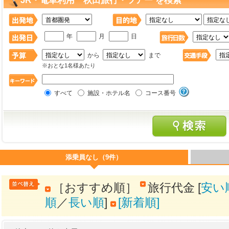
JR・電車利用 秋田旅行・ツアー を検索
年
月
日
から
まで
※おとな1名様あたり
すべて
施設・ホテル名
コース番号
添乗員なし（9件）
［おすすめ順］
旅行代金 [
安い
順
／
長い順
]
[新着順]