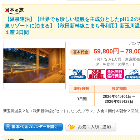
【温泉連泊】【世界でも珍しい塩酸を主成分としたpH1.2
泉リゾートに泊まる】【秋田新幹線こまち号利用】新玉川温
１室 3日間
パンフ
59,800円
～
78,0
(おとなお1人様（東京駅
夕・朝食付／の場合）)
2026年04月01日～
3日間
2026年09月28日
新玉川温泉２泊＋秋田新幹線がセットになったプラン。夕食２回付＆朝食２回付