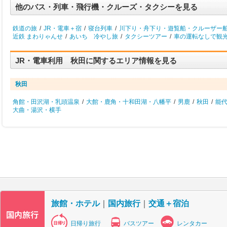
他のバス・列車・飛行機・クルーズ・タクシーを見る
鉄道の旅
/
JR・電車＋宿
/
寝台列車
/
川下り・舟下り・遊覧船・クルーザー
近鉄 まわりゃんせ
/
あいち 冷やし旅
/
タクシーツアー
/
車の運転なしで観
JR・電車利用 秋田に関するエリア情報を見る
秋田
角館・田沢湖・乳頭温泉
/
大館・鹿角・十和田湖・八幡平
/
男鹿
/
秋田
/
能
大曲・湯沢・横手
旅館・ホテル
｜
国内旅行
｜
交通＋宿泊
日帰り旅行
バスツアー
レンタカー