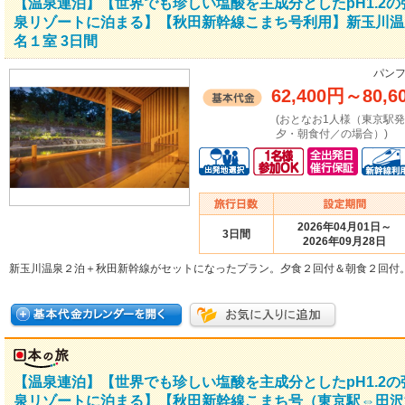
【温泉連泊】【世界でも珍しい塩酸を主成分としたpH1.2
泉リゾートに泊まる】【秋田新幹線こまち号利用】新玉川温
名１室 3日間
パンフ
62,400円
～
80,6
(おとなお1人様（東京駅
夕・朝食付／の場合）)
2026年04月01日～
3日間
2026年09月28日
新玉川温泉２泊＋秋田新幹線がセットになったプラン。夕食２回付＆朝食２回付
【温泉連泊】【世界でも珍しい塩酸を主成分としたpH1.2
泉リゾートに泊まる】【秋田新幹線こまち号（東京駅⇔田沢