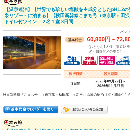
【温泉連泊】【世界でも珍しい塩酸を主成分としたpH1.2
泉リゾートに泊まる】【秋田新幹線こまち号（東京駅⇔田沢
トイレ付ツイン ２名１室 3日間
パンフ
60,800円
～
72,8
(おとなお1人様（東京駅
夕・朝食付／の場合）)
2026年09月29日～
3日間
2026年11月27日
秋田新幹線「こまち号」（東京駅⇔秋田駅）＋新玉川温泉の宿泊（夕・朝食付）