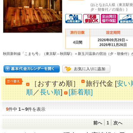
(おとなお1人様（東京駅
夕・朝食付／の場合）)
2026年09月29日～
4日間
2026年11月26日
秋田新幹線「こまち号」（東京駅⇔秋田駅）＋新玉川温泉の宿泊（夕・朝食付）
［おすすめ順］
旅行代金 [
安い
順
／
長い順
]
[新着順]
9
件中
1
～
9
件を表示
前へ
1
次へ