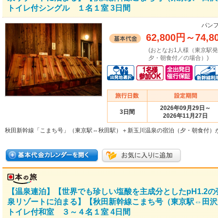
トイレ付シングル １名１室 3日間
パンフ
62,800円
～
74,8
(おとなお1人様（東京駅
夕・朝食付／の場合）)
2026年09月29日～
3日間
2026年11月27日
秋田新幹線「こまち号」（東京駅⇔秋田駅）＋新玉川温泉の宿泊（夕・朝食付）
【温泉連泊】【世界でも珍しい塩酸を主成分としたpH1.2
泉リゾートに泊まる】【秋田新幹線こまち号（東京駅⇔田沢
トイレ付和室 ３～４名１室 4日間