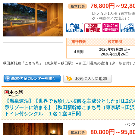
76,800円
～
92,8
(おとなお1人様（東京駅
夕・朝食付／の場合）)
2026年09月29日～
4日間
2026年11月26日
秋田新幹線「こまち号」（東京駅⇔秋田駅）＋新玉川温泉の宿泊（夕・朝食付）
【温泉連泊】【世界でも珍しい塩酸を主成分としたpH1.2
泉リゾートに泊まる】【秋田新幹線こまち号（東京駅⇔田沢
トイレ付シングル １名１室 4日間
パンフ
80,800円
～
95,8