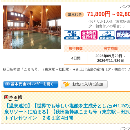
パンフ
71,800円
～
92,8
(おとなお1人様（東京駅
夕・朝食付／の場合）)
2026年09月29日～
4日間
2026年11月26日
秋田新幹線「こまち号」（東京駅⇔秋田駅）＋新玉川温泉の宿泊（夕・朝食付）
【温泉連泊】【世界でも珍しい塩酸を主成分としたpH1.2
泉リゾートに泊まる】【秋田新幹線こまち号（東京駅⇔田沢
トイレ付ツイン ２名１室 4日間
パンフ