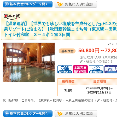
【温泉連泊】【世界でも珍しい塩酸を主成分としたpH1.2
泉リゾートに泊まる】【秋田新幹線こまち号（東京駅⇔田沢
トイレ付和室 ３～４名１室 3日間
パンフ
56,800円
～
72,8
(おとなお1人様（東京駅
夕・朝食付／の場合）)
2026年09月29日～
3日間
2026年11月27日
秋田新幹線「こまち号」（東京駅⇔秋田駅）＋新玉川温泉の宿泊（夕・朝食付）