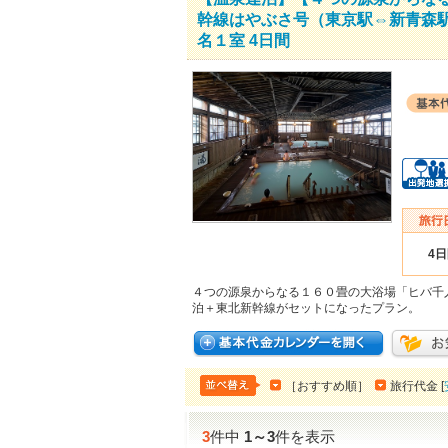
幹線はやぶさ号（東京駅⇔新青森
名１室 4日間
4
４つの源泉からなる１６０畳の大浴場「ヒバ千
泊＋東北新幹線がセットになったプラン。
［おすすめ順］
旅行代金 [
3
件中
1
～
3
件を表示