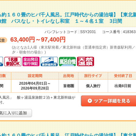
る約１６０畳のヒバ千人風呂。江戸時代からの湯治場】【東北
旅館 バスなし・トイレなし和室 １～４名１室 3日間
パンフレットコード :
SSY2031
コース番号 :
418363
63,400円
～
97,400円
(おとなお1人様（東京駅発着／東北新幹線（普通車指定席）新青森駅利用／
夕・朝食付の場合）)
2026年04月01日～
日間
首都圏
個人旅行
出発8日前
2026年09月28日
人風呂」 酸ヶ湯温泉旅館２泊＋東北新幹線が
付。
る約１６０畳のヒバ千人風呂。江戸時代からの湯治場】【東北