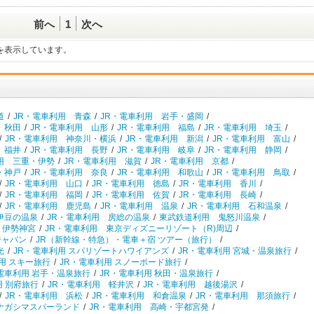
前へ
1
次へ
一覧を表示しています。
道
/
JR・電車利用 青森
/
JR・電車利用 岩手・盛岡
/
 秋田
/
JR・電車利用 山形
/
JR・電車利用 福島
/
JR・電車利用 埼玉
/
/
JR・電車利用 神奈川・横浜
/
JR・電車利用 新潟
/
JR・電車利用 富山
/
 福井
/
JR・電車利用 長野
/
JR・電車利用 岐阜
/
JR・電車利用 静岡
/
用 三重・伊勢
/
JR・電車利用 滋賀
/
JR・電車利用 京都
/
・神戸
/
JR・電車利用 奈良
/
JR・電車利用 和歌山
/
JR・電車利用 鳥取
/
/
JR・電車利用 山口
/
JR・電車利用 徳島
/
JR・電車利用 香川
/
/
JR・電車利用 福岡
/
JR・電車利用 佐賀
/
JR・電車利用 長崎
/
/
JR・電車利用 鹿児島
/
JR・電車利用 温泉
/
JR・電車利用 石和温泉
/
伊豆の温泉
/
JR・電車利用 房総の温泉
/
東武鉄道利用 鬼怒川温泉
/
 伊勢神宮
/
JR・電車利用 東京ディズニーリゾート（R)周辺
/
ジャパン
/
JR（新幹線・特急）・電車＋宿 ツアー（旅行）
/
光
/
JR・電車利用 スパリゾートハワイアンズ
/
JR・電車利用 宮城・温泉旅行
/
用 スキー旅行
/
JR・電車利用 スノーボード旅行
/
電車利用 岩手・温泉旅行
/
JR・電車利用 秋田・温泉旅行
/
用 別府旅行
/
JR・電車利用 軽井沢
/
JR・電車利用 越後湯沢
/
/
JR・電車利用 浜松
/
JR・電車利用 和倉温泉
/
JR・電車利用 那須旅行
/
ナガシマスパーランド
/
JR・電車利用 高崎・宇都宮発
/