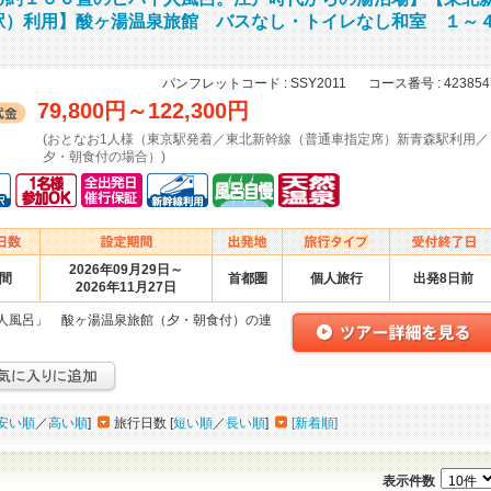
駅）利用】酸ヶ湯温泉旅館 バスなし・トイレなし和室 １～
パンフレットコード :
SSY2011
コース番号 :
423854
79,800円
～
122,300円
(おとなお1人様（東京駅発着／東北新幹線（普通車指定席）新青森駅利用／
夕・朝食付の場合）)
2026年09月29日～
日間
首都圏
個人旅行
出発8日前
2026年11月27日
人風呂」 酸ヶ湯温泉旅館（夕・朝食付）の連
安い順
／
高い順
]
旅行日数 [
短い順
／
長い順
]
[新着順]
表示件数