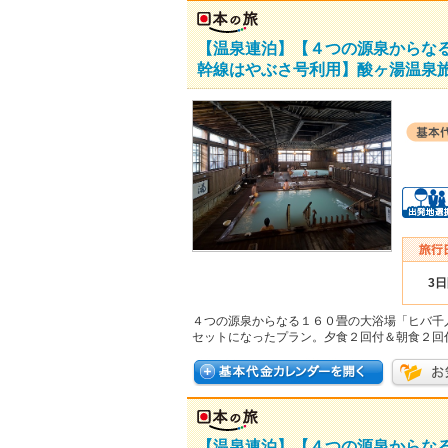
【温泉連泊】【４つの源泉からな
幹線はやぶさ号利用】酸ヶ湯温泉
3
４つの源泉からなる１６０畳の大浴場「ヒバ千
セットになったプラン。夕食２回付＆朝食２回
【温泉連泊】【４つの源泉からな