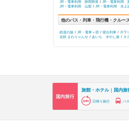
JR・電車利用 静岡県発
/
JR・電車利用 
JR・電車利用 山梨
/
JR・電車利用 水上
他のバス・列車・飛行機・クルー
鉄道の旅
/
JR・電車＋宿
/
寝台列車
/
川下
近鉄 まわりゃんせ
/
あいち 冷やし旅
/
タ
旅館・ホテル
｜
国内旅
日帰り旅行
バ