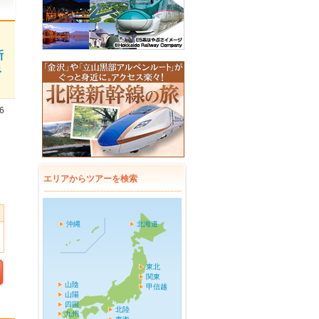
新
４
6
エリアからツアーを検索
沖縄
北海道
東北
関東
山陰
甲信越
山陽
四国
北陸
九州