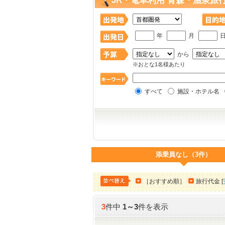
JR・電車利用 青森・温泉旅
年
月
から
※おとな1名様あたり
すべて
施設・ホテル名
添乗員なし（3件）
［おすすめ順］
旅行代金 [
3
件中
1
～
3
件を表示