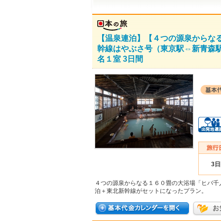
【温泉連泊】【４つの源泉からな
幹線はやぶさ号（東京駅⇔新青森
名１室 3日間
3
４つの源泉からなる１６０畳の大浴場「ヒバ千
泊＋東北新幹線がセットになったプラン。