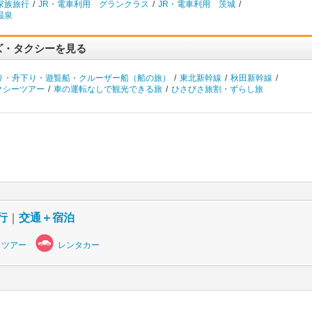
家族旅行
/
JR・電車利用 グランクラス
/
JR・電車利用 茨城
/
温泉
ズ・タクシーを見る
り・舟下り・遊覧船・クルーザー船（船の旅）
/
東北新幹線
/
秋田新幹線
/
クシーツアー
/
車の運転なしで観光できる旅
/
ひさびさ旅割・ずらし旅
行
｜
交通＋宿泊
スツアー
レンタカー