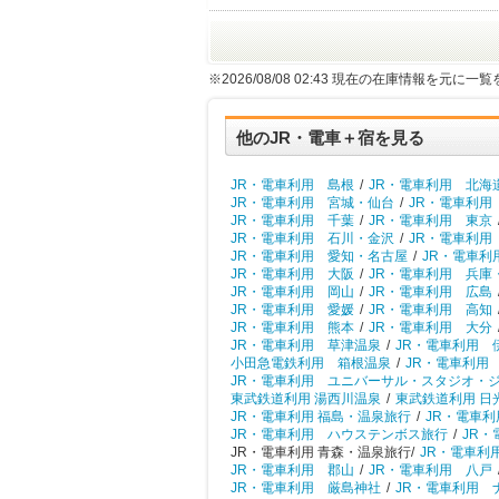
※2026/08/08 02:43 現在の在庫情報を元に
他のJR・電車＋宿を見る
JR・電車利用 島根
/
JR・電車利用 北海
JR・電車利用 宮城・仙台
/
JR・電車利用
JR・電車利用 千葉
/
JR・電車利用 東京
JR・電車利用 石川・金沢
/
JR・電車利用
JR・電車利用 愛知・名古屋
/
JR・電車利
JR・電車利用 大阪
/
JR・電車利用 兵庫
JR・電車利用 岡山
/
JR・電車利用 広島
JR・電車利用 愛媛
/
JR・電車利用 高知
JR・電車利用 熊本
/
JR・電車利用 大分
JR・電車利用 草津温泉
/
JR・電車利用 
小田急電鉄利用 箱根温泉
/
JR・電車利用
JR・電車利用 ユニバーサル・スタジオ・
東武鉄道利用 湯西川温泉
/
東武鉄道利用 日
JR・電車利用 福島・温泉旅行
/
JR・電車利
JR・電車利用 ハウステンボス旅行
/
JR・
JR・電車利用 青森・温泉旅行/
JR・電車利
JR・電車利用 郡山
/
JR・電車利用 八戸
JR・電車利用 厳島神社
/
JR・電車利用 