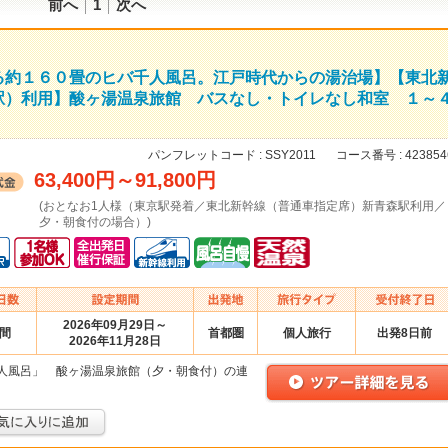
前へ
1
次へ
る約１６０畳のヒバ千人風呂。江戸時代からの湯治場】【東北
駅）利用】酸ヶ湯温泉旅館 バスなし・トイレなし和室 １～
パンフレットコード :
SSY2011
コース番号 :
423854
63,400円
～
91,800円
(おとなお1人様（東京駅発着／東北新幹線（普通車指定席）新青森駅利用／
夕・朝食付の場合）)
2026年09月29日～
日間
首都圏
個人旅行
出発8日前
2026年11月28日
人風呂」 酸ヶ湯温泉旅館（夕・朝食付）の連