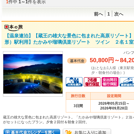
1
件中
1
～
1
件を表示
前へ
1
次へ
【温泉連泊】【蔵王の雄大な景色に包まれた高原リゾート】
形）駅利用】たかみや瑠璃倶楽リゾート ツイン ２名１室 
パンフ
50,800円
～
84,2
(おとなお1人様（東京駅
夕・朝食付の場合）)
2026年05月15日～
3日間
2026年09月28日
蔵王の雄大な景色に包まれた高原リゾート。「たかみや瑠璃倶楽リゾート」２泊
がセットになったプラン。夕食２回付＆朝食２回付。