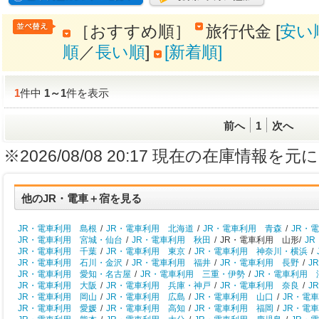
［おすすめ順］
旅行代金 [
安い
順
／
長い順
]
[新着順]
1
件中
1
～
1
件を表示
前へ
1
次へ
※2026/08/08 20:17 現在の在庫情
他のJR・電車＋宿を見る
JR・電車利用 島根
/
JR・電車利用 北海道
/
JR・電車利用 青森
/
JR・
JR・電車利用 宮城・仙台
/
JR・電車利用 秋田
/
JR・電車利用 山形/
J
JR・電車利用 千葉
/
JR・電車利用 東京
/
JR・電車利用 神奈川・横浜
/
JR・電車利用 石川・金沢
/
JR・電車利用 福井
/
JR・電車利用 長野
/
J
JR・電車利用 愛知・名古屋
/
JR・電車利用 三重・伊勢
/
JR・電車利用 
JR・電車利用 大阪
/
JR・電車利用 兵庫・神戸
/
JR・電車利用 奈良
/
J
JR・電車利用 岡山
/
JR・電車利用 広島
/
JR・電車利用 山口
/
JR・電
JR・電車利用 愛媛
/
JR・電車利用 高知
/
JR・電車利用 福岡
/
JR・電