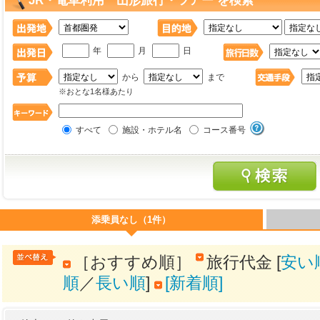
JR・電車利用 山形旅行・ツアー を検索
年
月
日
から
まで
※おとな1名様あたり
すべて
施設・ホテル名
コース番号
添乗員なし（1件）
［おすすめ順］
旅行代金 [
安い
順
／
長い順
]
[新着順]