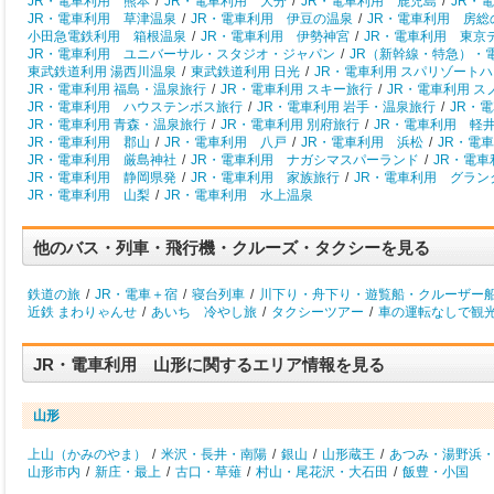
JR・電車利用 熊本
/
JR・電車利用 大分
/
JR・電車利用 鹿児島
/
JR・
JR・電車利用 草津温泉
/
JR・電車利用 伊豆の温泉
/
JR・電車利用 房総
小田急電鉄利用 箱根温泉
/
JR・電車利用 伊勢神宮
/
JR・電車利用 東京
JR・電車利用 ユニバーサル・スタジオ・ジャパン
/
JR（新幹線・特急）・
東武鉄道利用 湯西川温泉
/
東武鉄道利用 日光
/
JR・電車利用 スパリゾート
JR・電車利用 福島・温泉旅行
/
JR・電車利用 スキー旅行
/
JR・電車利用 
JR・電車利用 ハウステンボス旅行
/
JR・電車利用 岩手・温泉旅行
/
JR・
JR・電車利用 青森・温泉旅行
/
JR・電車利用 別府旅行
/
JR・電車利用 軽
JR・電車利用 郡山
/
JR・電車利用 八戸
/
JR・電車利用 浜松
/
JR・電
JR・電車利用 厳島神社
/
JR・電車利用 ナガシマスパーランド
/
JR・電
JR・電車利用 静岡県発
/
JR・電車利用 家族旅行
/
JR・電車利用 グラン
JR・電車利用 山梨
/
JR・電車利用 水上温泉
他のバス・列車・飛行機・クルーズ・タクシーを見る
鉄道の旅
/
JR・電車＋宿
/
寝台列車
/
川下り・舟下り・遊覧船・クルーザー
近鉄 まわりゃんせ
/
あいち 冷やし旅
/
タクシーツアー
/
車の運転なしで観
JR・電車利用 山形に関するエリア情報を見る
山形
上山（かみのやま）
/
米沢・長井・南陽
/
銀山
/
山形蔵王
/
あつみ・湯野浜
山形市内
/
新庄・最上
/
古口・草薙
/
村山・尾花沢・大石田
/
飯豊・小国