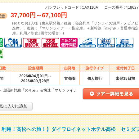
パンフレットコード :
CAX110A
コース番号 :
418627
37,700円
～
67,100円
(おとなお1人様（東京駅発着／往路：寝台列車「サンライズ瀬戸・ノビノビ
座席」、復路：「マリンライナー・指定席」＋新幹線「のぞみ・普通車指定
席」利用／朝食1回付の場合）)
2026年04月01日～
日間
首都圏
個人旅行
出発35日前
2026年09月28日
・山陽新幹線「のぞみ」＆快速「マリンライナ
」利用！高松への旅！】ダイワロイネットホテル高松 セミダ