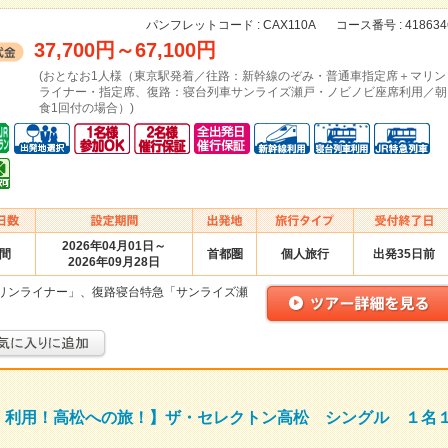
パンフレットコード :
CAX110A
コース番号 :
418634
37,700円
～
67,100円
(おとなお1人様（東京駅発着／往路：新幹線のぞみ・普通車指定席＋マリン
ライナー・指定席、復路：寝台列車サンライズ瀬戸・ノビノビ座席利用／朝
食1回付の場合）)
2026年04月01日～
日間
首都圏
個人旅行
出発35日前
2026年09月28日
リンライナー」、復路寝台特急「サンライズ瀬
」利用！高松への旅！】ザ・セレクトン高松 シングル １名