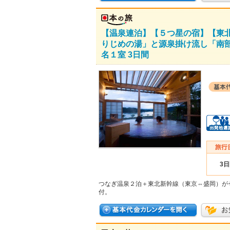
【温泉連泊】【５つ星の宿】【東
りじめの湯」と源泉掛け流し「南
名１室 3日間
3
つなぎ温泉２泊＋東北新幹線（東京⇔盛岡）が
付。