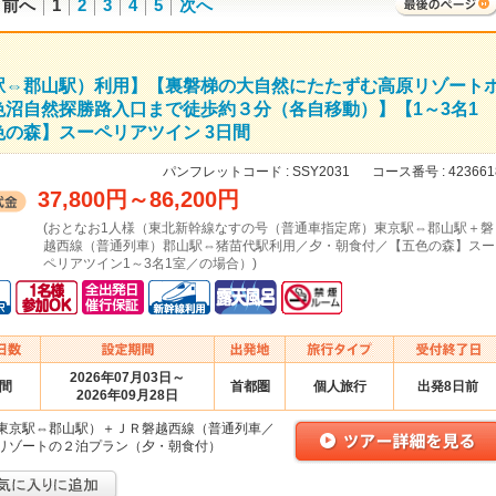
前へ
1
2
3
4
5
次へ
駅⇔郡山駅）利用】【裏磐梯の大自然にたたずむ高原リゾート
沼自然探勝路入口まで徒歩約３分（各自移動）】【1～3名1
の森】スーペリアツイン 3日間
パンフレットコード :
SSY2031
コース番号 :
423661
37,800円
～
86,200円
(おとなお1人様（東北新幹線なすの号（普通車指定席）東京駅⇔郡山駅＋磐
越西線（普通列車）郡山駅⇔猪苗代駅利用／夕・朝食付／【五色の森】スー
ペリアツイン1～3名1室／の場合）)
2026年07月03日～
日間
首都圏
個人旅行
出発8日前
2026年09月28日
東京駅⇔郡山駅）＋ＪＲ磐越西線（普通列車／
リゾートの２泊プラン（夕・朝食付）