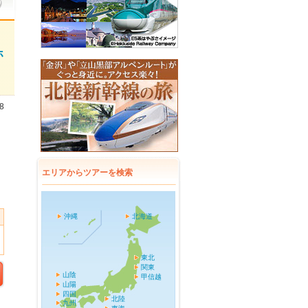
ホ
8
エリアからツアーを検索
沖縄
北海道
東北
関東
山陰
甲信越
山陽
四国
北陸
九州