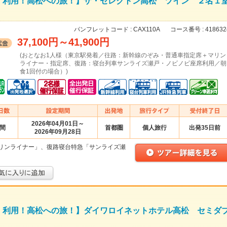
」利用！高松への旅！】ザ・セレクトン高松 ツイン ２名１
パンフレットコード :
CAX110A
コース番号 :
418632
37,100円
～
41,900円
(おとなお1人様（東京駅発着／往路：新幹線のぞみ・普通車指定席＋マリン
ライナー・指定席、復路：寝台列車サンライズ瀬戸・ノビノビ座席利用／朝
食1回付の場合）)
2026年04月01日～
日間
首都圏
個人旅行
出発35日前
2026年09月28日
リンライナー」、復路寝台特急「サンライズ瀬
」利用！高松への旅！】ダイワロイネットホテル高松 セミダ