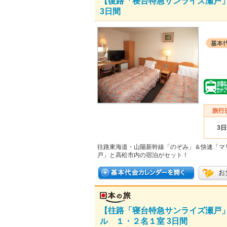
【復路「寝台特急サンライズ瀬戸
3日間
3
往路東海道・山陽新幹線「のぞみ」＆快速「マ
戸」と高松市内の宿泊がセット！
【往路「寝台特急サンライズ瀬戸
ル １・２名１室 3日間