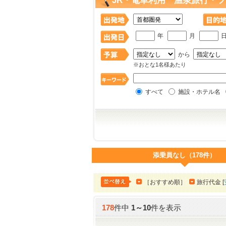
JR・電車利用 温泉旅行・ツ
年
月
から
※おとな1名様あたり
すべて
施設・ホテル名
添乗員なし（178件）
［おすすめ順］
旅行代金 [
178
件中
1
～
10
件を表示