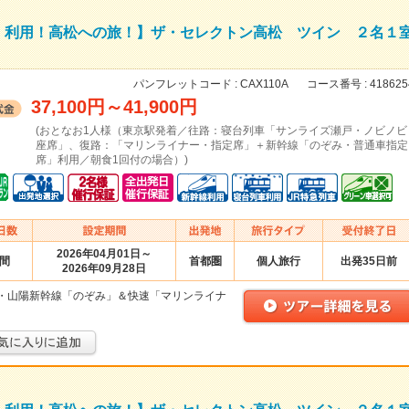
」利用！高松への旅！】ザ・セレクトン高松 ツイン ２名１
パンフレットコード :
CAX110A
コース番号 :
418625
37,100円
～
41,900円
(おとなお1人様（東京駅発着／往路：寝台列車「サンライズ瀬戸・ノビノビ
座席」、復路：「マリンライナー・指定席」＋新幹線「のぞみ・普通車指定
席」利用／朝食1回付の場合）)
2026年04月01日～
日間
首都圏
個人旅行
出発35日前
2026年09月28日
・山陽新幹線「のぞみ」＆快速「マリンライナ