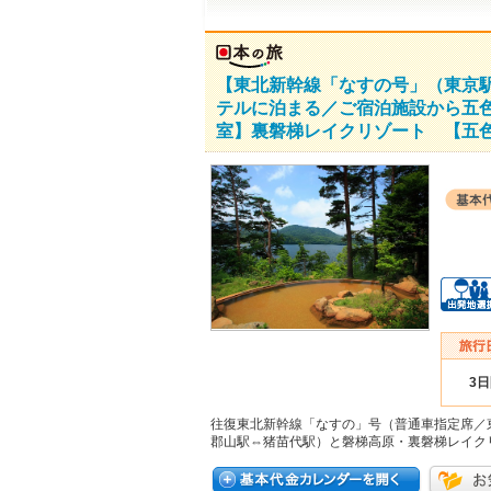
【東北新幹線「なすの号」（東京
テルに泊まる／ご宿泊施設から五色
室】裏磐梯レイクリゾート 【五色
3
往復東北新幹線「なすの」号（普通車指定席／
郡山駅⇔猪苗代駅）と磐梯高原・裏磐梯レイク