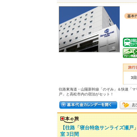
3
往路東海道・山陽新幹線「のぞみ」＆快速「マ
戸」と高松市内の宿泊がセット！
【往路「寝台特急サンライズ瀬戸
室 3日間