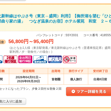
北新幹線はやぶさ号（東京⇔盛岡）利用】【御所湖を望む「ひ
部曲り家の湯」 つなぎ温泉のお宿】ホテル紫苑 和室 ２～
パンフレットコード :
SSY2031
コース番号 :
418555
56,800円
～
95,400円
(おとなお1人様（東京駅発着／東北新幹線はやぶさ号（普通車指定席）盛岡
駅利用／夕・朝食付／の場合）)
2026年04月01日～
日間
首都圏
個人旅行
出発8日前
2026年09月28日
セットになったプラン。夕食２回付＆朝食２回