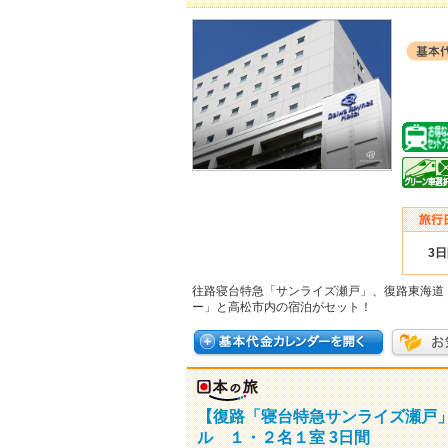
3
往路寝台特急「サンライズ瀬戸」、復路東海道
ー」と高松市内の宿泊がセット！
【復路「寝台特急サンライズ瀬戸
ル １・２名１室 3日間