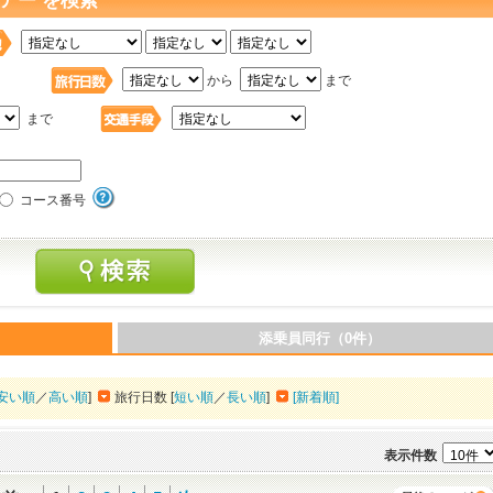
アー を検索
日
から
まで
まで
コース番号
添乗員同行（0件）
安い順
／
高い順
]
旅行日数 [
短い順
／
長い順
]
[新着順]
表示件数