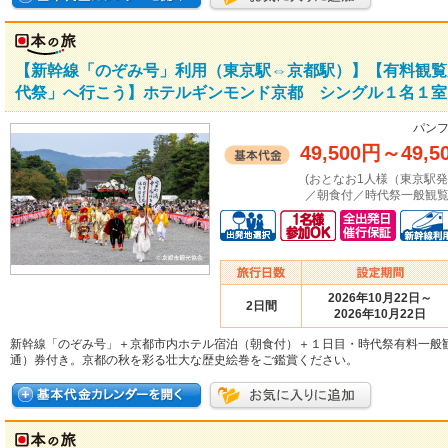
【新幹線「のぞみ号」利用（東京駅⇔京都駅）】【有料観覧
代祭」へ行こう】ホテルギンモンド京都 シングル１名１室
パンフ
49,500円
～
49,5
(おとなお1人様（東京駅
／朝食付／時代祭一般観覧
2026年10月22日～
2日間
2026年10月22日
新幹線「のぞみ号」＋京都市内ホテル宿泊（朝食付）＋１日目・時代祭有料一般
通）券付き。京都の秋を彩る壮大な歴史絵巻をご鑑賞ください。