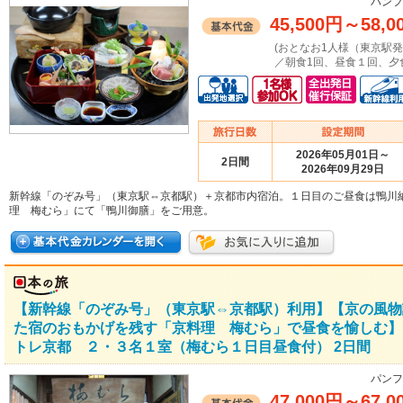
パンフ
45,500円
～
58,0
(おとなお1人様（東京駅
／朝食1回、昼食１回、夕
2026年05月01日～
2日間
2026年09月29日
新幹線「のぞみ号」（東京駅⇔京都駅）＋京都市内宿泊。１日目のご昼食は鴨川
理 梅むら」にて「鴨川御膳」をご用意。
【新幹線「のぞみ号」（東京駅⇔京都駅）利用】【京の風物
た宿のおもかげを残す「京料理 梅むら」で昼食を愉しむ】
トレ京都 ２・３名１室（梅むら１日目昼食付） 2日間
パンフ
47,000円
～
67,0