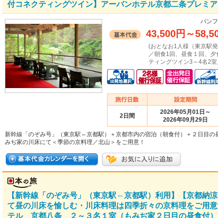
付コネクティングツイン】アーバンホテル京都二条プレミア
パンフ
43,500円
～
58,5
(おとなお1人様（東京駅
／朝食1回、昼食１回、夕
ティングツイン3～4名2室
2026年05月01日～
2日間
2026年09月29日
新幹線「のぞみ号」（東京駅⇔京都駅）＋京都市内の宿泊（朝食付）＋２日目の
みぢ家の川床にて＜季節の京料理／北山＞をご用意！
【新幹線「のぞみ号」（東京駅⇔京都駅）利用】【京都納涼
て昼の川床を愉しむ・川床料理は四季折々の京料理をご用意
テル 京都八条 ２～３名１室（もみぢ家２日目の昼食付） 