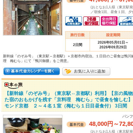
(おとなお1人様（東京駅
／朝食1回、昼食１回、夕
2026年05月01日～
2日間
2026年09月29日
新幹線「のぞみ号」（東京駅⇔京都駅）＋京都市内宿泊。１日目のご昼食は鴨川
理 梅むら」にて「鴨川御膳」をご用意。
【新幹線「のぞみ号」（東京駅⇔京都駅）利用】【京の風物
た宿のおもかげを残す「京料理 梅むら」で昼食を愉しむ】
モンド京都 ２～４名１室（梅むら１日目昼食付） 3日間
パンフ
48,000円
～
72,8
(おとなお1人様（東京駅