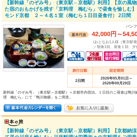
【新幹線「のぞみ号」（東京駅⇔京都駅）利用】【京の風物
た宿のおもかげを残す「京料理 梅むら」で昼食を愉しむ】
モンド京都 ２～４名１室（梅むら１日目昼食付） 2日間
パンフ
42,000円
～
54,5
(おとなお1人様（東京駅
／朝食1回、昼食１回、夕食
2026年05月01日～
2日間
2026年09月29日
新幹線「のぞみ号」（東京駅⇔京都駅）＋京都市内宿泊。１日目のご昼食は鴨川
理 梅むら」にて「鴨川御膳」をご用意。
【新幹線「のぞみ号」（東京駅⇔京都駅）利用】【京都納涼