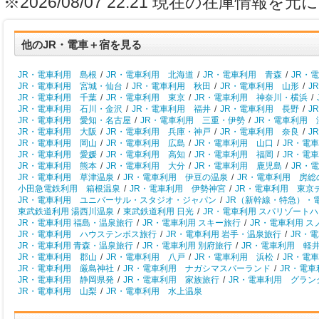
※2026/08/07 22:21 現在の在庫情
他のJR・電車＋宿を見る
JR・電車利用 島根
/
JR・電車利用 北海道
/
JR・電車利用 青森
/
JR・
JR・電車利用 宮城・仙台
/
JR・電車利用 秋田
/
JR・電車利用 山形
/
J
JR・電車利用 千葉
/
JR・電車利用 東京
/
JR・電車利用 神奈川・横浜
/
JR・電車利用 石川・金沢
/
JR・電車利用 福井
/
JR・電車利用 長野
/
J
JR・電車利用 愛知・名古屋
/
JR・電車利用 三重・伊勢
/
JR・電車利用 
JR・電車利用 大阪
/
JR・電車利用 兵庫・神戸
/
JR・電車利用 奈良
/
J
JR・電車利用 岡山
/
JR・電車利用 広島
/
JR・電車利用 山口
/
JR・電
JR・電車利用 愛媛
/
JR・電車利用 高知
/
JR・電車利用 福岡
/
JR・電
JR・電車利用 熊本
/
JR・電車利用 大分
/
JR・電車利用 鹿児島
/
JR・
JR・電車利用 草津温泉
/
JR・電車利用 伊豆の温泉
/
JR・電車利用 房総
小田急電鉄利用 箱根温泉
/
JR・電車利用 伊勢神宮
/
JR・電車利用 東京
JR・電車利用 ユニバーサル・スタジオ・ジャパン
/
JR（新幹線・特急）・
東武鉄道利用 湯西川温泉
/
東武鉄道利用 日光
/
JR・電車利用 スパリゾート
JR・電車利用 福島・温泉旅行
/
JR・電車利用 スキー旅行
/
JR・電車利用 
JR・電車利用 ハウステンボス旅行
/
JR・電車利用 岩手・温泉旅行
/
JR・
JR・電車利用 青森・温泉旅行
/
JR・電車利用 別府旅行
/
JR・電車利用 軽
JR・電車利用 郡山
/
JR・電車利用 八戸
/
JR・電車利用 浜松
/
JR・電
JR・電車利用 厳島神社
/
JR・電車利用 ナガシマスパーランド
/
JR・電
JR・電車利用 静岡県発
/
JR・電車利用 家族旅行
/
JR・電車利用 グラン
JR・電車利用 山梨
/
JR・電車利用 水上温泉