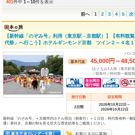
401
件中
1
～
10
件を表示
前へ
1
2
3
4
5
次
【新幹線「のぞみ号」利用（東京駅⇔京都駅）】【有料観覧
代祭」へ行こう】ホテルギンモンド京都 ツイン２～４名１
パンフ
45,000円
～
48,5
(おとなお1人様（東京駅
／朝食付／時代祭一般観覧
2026年10月22日～
2日間
2026年10月22日
新幹線「のぞみ号」＋京都市内ホテル宿泊（朝食付）＋１日目・時代祭有料一般
通）券付き。京都の秋を彩る壮大な歴史絵巻をご鑑賞ください。