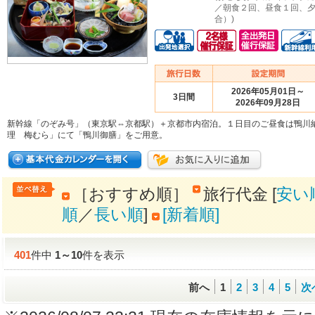
／朝食２回、昼食１回、夕
合）)
2026年05月01日～
3日間
2026年09月28日
新幹線「のぞみ号」（東京駅⇔京都駅）＋京都市内宿泊。１日目のご昼食は鴨川
理 梅むら」にて「鴨川御膳」をご用意。
［おすすめ順］
旅行代金 [
安い
順
／
長い順
]
[新着順]
401
件中
1
～
10
件を表示
前へ
1
2
3
4
5
次