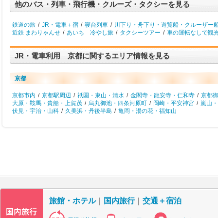
他のバス・列車・飛行機・クルーズ・タクシーを見る
鉄道の旅
/
JR・電車＋宿
/
寝台列車
/
川下り・舟下り・遊覧船・クルーザー
近鉄 まわりゃんせ
/
あいち 冷やし旅
/
タクシーツアー
/
車の運転なしで観
JR・電車利用 京都に関するエリア情報を見る
京都
京都市内
/
京都駅周辺
/
祇園・東山・清水
/
金閣寺・龍安寺・仁和寺
/
京都
大原・鞍馬・貴船・上賀茂
/
烏丸御池・四条河原町
/
岡崎・平安神宮
/
嵐山・
伏見・宇治・山科
/
久美浜・丹後半島
/
亀岡・湯の花・福知山
旅館・ホテル
｜
国内旅行
｜
交通＋宿泊