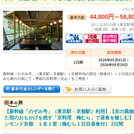
パンフ
44,800円
～
58,8
(おとなお1人様（東京駅
／朝食1回、昼食１回、夕
2026年05月01日～
2日間
2026年09月29日
新幹線「のぞみ号」（東京駅⇔京都駅）＋京都市内の宿泊（朝食付）＋２日目の
みぢ家の川床にて＜季節の京料理／北山＞をご用意！
【新幹線「のぞみ号」（東京駅⇔京都駅）利用】【京の風物
た宿のおもかげを残す「京料理 梅むら」で昼食を愉しむ】
ンモンド京都 １名１室（梅むら１日目昼食付） 2日間