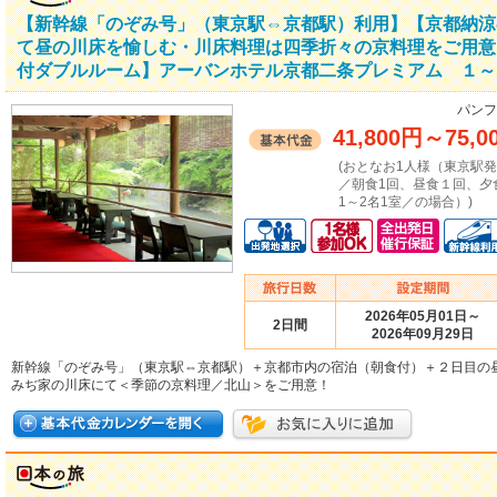
【新幹線「のぞみ号」（東京駅⇔京都駅）利用】【京都納涼
て昼の川床を愉しむ・川床料理は四季折々の京料理をご用意
付ダブルルーム】アーバンホテル京都二条プレミアム １～２
パンフ
41,800円
～
75,0
(おとなお1人様（東京駅
／朝食1回、昼食１回、夕
1～2名1室／の場合）)
2026年05月01日～
2日間
2026年09月29日
新幹線「のぞみ号」（東京駅⇔京都駅）＋京都市内の宿泊（朝食付）＋２日目の
みぢ家の川床にて＜季節の京料理／北山＞をご用意！