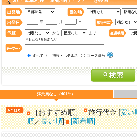
JR・電車利用 京都旅行・ツアー を検索
年
月
日
から
まで
※おとな1名様あたり
すべて
施設・ホテル名
コース番号
添乗員なし（401件）
［おすすめ順］
旅行代金 [
安い
順
／
長い順
]
[新着順]