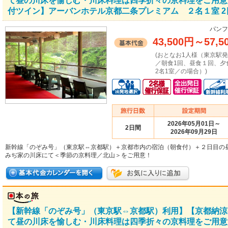
て昼の川床を愉しむ・川床料理は四季折々の京料理をご用意
付ツイン】アーバンホテル京都二条プレミアム ２名１室 2
パンフ
43,500円
～
57,5
(おとなお1人様（東京駅
／朝食1回、昼食１回、夕
2名1室／の場合）)
2026年05月01日～
2日間
2026年09月29日
新幹線「のぞみ号」（東京駅⇔京都駅）＋京都市内の宿泊（朝食付）＋２日目の
みぢ家の川床にて＜季節の京料理／北山＞をご用意！
【新幹線「のぞみ号」（東京駅⇔京都駅）利用】【京都納涼
て昼の川床を愉しむ・川床料理は四季折々の京料理をご用意