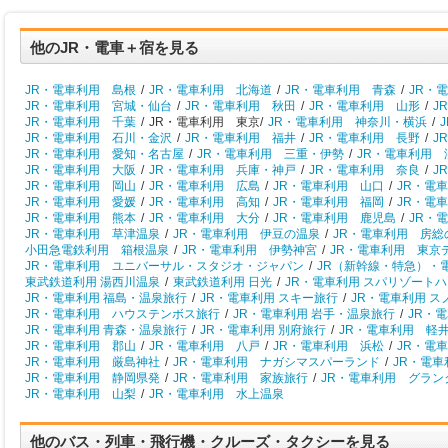
他のJR・電車＋宿を見る
JR・電車利用 島根
/
JR・電車利用 北海道
/
JR・電車利用 青森
/
JR・
JR・電車利用 宮城・仙台
/
JR・電車利用 秋田
/
JR・電車利用 山形
/
J
JR・電車利用 千葉
/
JR・電車利用 東京/
JR・電車利用 神奈川・横浜
/
JR・電車利用 石川・金沢
/
JR・電車利用 福井
/
JR・電車利用 長野
/
J
JR・電車利用 愛知・名古屋
/
JR・電車利用 三重・伊勢
/
JR・電車利用 
JR・電車利用 大阪
/
JR・電車利用 兵庫・神戸
/
JR・電車利用 奈良
/
J
JR・電車利用 岡山
/
JR・電車利用 広島
/
JR・電車利用 山口
/
JR・電
JR・電車利用 愛媛
/
JR・電車利用 高知
/
JR・電車利用 福岡
/
JR・電
JR・電車利用 熊本
/
JR・電車利用 大分
/
JR・電車利用 鹿児島
/
JR・
JR・電車利用 草津温泉
/
JR・電車利用 伊豆の温泉
/
JR・電車利用 房総
小田急電鉄利用 箱根温泉
/
JR・電車利用 伊勢神宮
/
JR・電車利用 東京
JR・電車利用 ユニバーサル・スタジオ・ジャパン
/
JR（新幹線・特急）・
東武鉄道利用 湯西川温泉
/
東武鉄道利用 日光
/
JR・電車利用 スパリゾート
JR・電車利用 福島・温泉旅行
/
JR・電車利用 スキー旅行
/
JR・電車利用 
JR・電車利用 ハウステンボス旅行
/
JR・電車利用 岩手・温泉旅行
/
JR・
JR・電車利用 青森・温泉旅行
/
JR・電車利用 別府旅行
/
JR・電車利用 軽
JR・電車利用 郡山
/
JR・電車利用 八戸
/
JR・電車利用 浜松
/
JR・電
JR・電車利用 厳島神社
/
JR・電車利用 ナガシマスパーランド
/
JR・電
JR・電車利用 静岡県発
/
JR・電車利用 家族旅行
/
JR・電車利用 グラン
JR・電車利用 山梨
/
JR・電車利用 水上温泉
他のバス・列車・飛行機・クルーズ・タクシーを見る