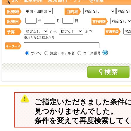
JR・電車利用 東京旅行・ツアー を検索
年
月
日
から
まで
※おとな1名様あたり
すべて
施設・ホテル名
コース番号
ご指定いただきました条件
見つかりませんでした。
条件を変えて再度検索して