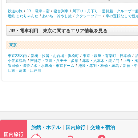
鉄道の旅
/
JR・電車＋宿
/
寝台列車
/
川下り・舟下り・遊覧船・クルーザー
近鉄 まわりゃんせ
/
あいち 冷やし旅
/
タクシーツアー
/
車の運転なしで観
JR・電車利用 東京に関するエリア情報を見る
東京
東京23区内
/
新橋・汐留・お台場・浜松町
/
東京・銀座・有楽町・日本橋
/
小笠原諸島
/
吉祥寺・立川・八王子・多摩
/
赤坂・六本木・虎ノ門
/
上野・浅
飯田橋・御茶ノ水・水道橋・東京ドーム
/
池袋・赤羽・板橋・練馬
/
新宿・中
江東・葛飾・江戸川
旅館・ホテル
｜
国内旅行
｜
交通＋宿泊