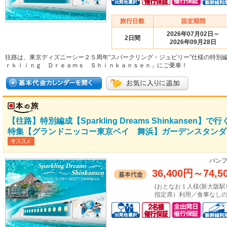
2026年07月02日～
2日間
2026年09月28日
往路は、東京ディズニーシー２５周年“スパークリング・ジュビリー”仕様の特別
ｒｋｌｉｎｇ Ｄｒｅａｍｓ Ｓｈｉｎｋａｎｓｅｎ」にご乗車！
【往路】特別編成【Sparkling Dreams Shinkans
特集【グランドニッコー東京ベイ 舞浜】ガーデンスタンダ
パンフ
36,400円
～
74,5
(おとなお１人様(新大阪駅発着：
指定席）利用／食事なしの場