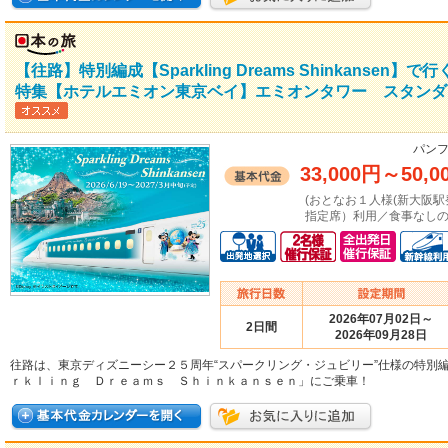
【往路】特別編成【Sparkling Dreams Shinkans
特集【ホテルエミオン東京ベイ】エミオンタワー スタンダ
パンフ
33,000円
～
50,0
(おとなお１人様(新大阪駅発着：
指定席）利用／食事なしの場
2026年07月02日～
2日間
2026年09月28日
往路は、東京ディズニーシー２５周年“スパークリング・ジュビリー”仕様の特別
ｒｋｌｉｎｇ Ｄｒｅａｍｓ Ｓｈｉｎｋａｎｓｅｎ」にご乗車！