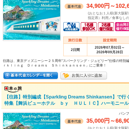
34,900円
～
102,
(おとなお１人様(新大阪駅発着：
指定席）利用／食事なしの場
2026年07月02日～
2日間
2026年09月28日
往路は、東京ディズニーシー２５周年“スパークリング・ジュビリー”仕様の特別
ｒｋｌｉｎｇ Ｄｒｅａｍｓ Ｓｈｉｎｋａｎｓｅｎ」にご乗車！
【往路】特別編成【Sparkling Dreams Shinkans
特集【舞浜ビューホテル ｂｙ ＨＵＬＩＣ】ハーモニール
パンフ
35,000円
～
66,9
(おとなお１人様(新大阪駅発着：