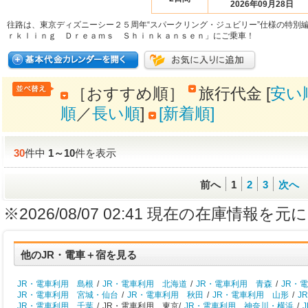
2026年09月28日
往路は、東京ディズニーシー２５周年“スパークリング・ジュビリー”仕様の特別
ｒｋｌｉｎｇ Ｄｒｅａｍｓ Ｓｈｉｎｋａｎｓｅｎ」にご乗車！
［おすすめ順］
旅行代金 [
安い
順
／
長い順
]
[新着順]
30
件中
1
～
10
件を表示
前へ
1
2
3
次へ
※2026/08/07 02:41 現在の在庫情
他のJR・電車＋宿を見る
JR・電車利用 島根
/
JR・電車利用 北海道
/
JR・電車利用 青森
/
JR・
JR・電車利用 宮城・仙台
/
JR・電車利用 秋田
/
JR・電車利用 山形
/
J
JR・電車利用 千葉
/
JR・電車利用 東京/
JR・電車利用 神奈川・横浜
/