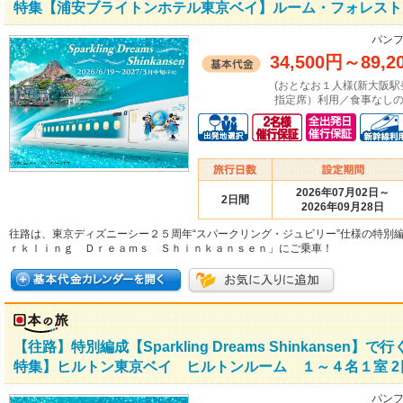
特集【浦安ブライトンホテル東京ベイ】ルーム・フォレスト
パンフ
34,500円
～
89,2
(おとなお１人様(新大阪駅発着：
指定席）利用／食事なしの場
2026年07月02日～
2日間
2026年09月28日
往路は、東京ディズニーシー２５周年“スパークリング・ジュビリー”仕様の特別
ｒｋｌｉｎｇ Ｄｒｅａｍｓ Ｓｈｉｎｋａｎｓｅｎ」にご乗車！
【往路】特別編成【Sparkling Dreams Shinkans
特集】ヒルトン東京ベイ ヒルトンルーム １～４名１室 2
パンフ