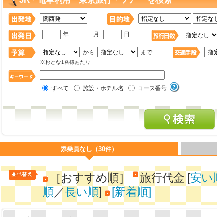
JR・電車利用 東京旅行・ツアー を検索
年
月
日
から
まで
※おとな1名様あたり
すべて
施設・ホテル名
コース番号
添乗員なし（30件）
［おすすめ順］
旅行代金 [
安い
順
／
長い順
]
[新着順]