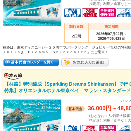
指定席）利用／食事なしの場
2026年07月02日～
2日間
2026年09月28日
往路は、東京ディズニーシー２５周年“スパークリング・ジュビリー”仕様の特別
ｒｋｌｉｎｇ Ｄｒｅａｍｓ Ｓｈｉｎｋａｎｓｅｎ」にご乗車！
【往路】特別編成【Sparkling Dreams Shinkans
特集】オリエンタルホテル東京ベイ マラン・スタンダード
パンフ
36,000円
～
48,8
(おとなお１人様(新大阪駅発着：
指定席）利用／食事なしの場