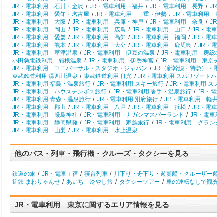
JR・電車利用 石川・金沢
/
JR・電車利用 福井
/
JR・電車利用 長野
/
J
JR・電車利用 愛知・名古屋
/
JR・電車利用 三重・伊勢
/
JR・電車利用 
JR・電車利用 大阪
/
JR・電車利用 兵庫・神戸
/
JR・電車利用 奈良
/
J
JR・電車利用 岡山
/
JR・電車利用 広島
/
JR・電車利用 山口
/
JR・電
JR・電車利用 愛媛
/
JR・電車利用 高知
/
JR・電車利用 福岡
/
JR・電
JR・電車利用 熊本
/
JR・電車利用 大分
/
JR・電車利用 鹿児島
/
JR・
JR・電車利用 草津温泉
/
JR・電車利用 伊豆の温泉
/
JR・電車利用 房総
小田急電鉄利用 箱根温泉
/
JR・電車利用 伊勢神宮
/
JR・電車利用 東京
JR・電車利用 ユニバーサル・スタジオ・ジャパン
/
JR（新幹線・特急）・
東武鉄道利用 湯西川温泉
/
東武鉄道利用 日光
/
JR・電車利用 スパリゾート
JR・電車利用 福島・温泉旅行
/
JR・電車利用 スキー旅行
/
JR・電車利用 
JR・電車利用 ハウステンボス旅行
/
JR・電車利用 岩手・温泉旅行
/
JR・
JR・電車利用 青森・温泉旅行
/
JR・電車利用 別府旅行
/
JR・電車利用 軽
JR・電車利用 郡山
/
JR・電車利用 八戸
/
JR・電車利用 浜松
/
JR・電
JR・電車利用 厳島神社
/
JR・電車利用 ナガシマスパーランド
/
JR・電
JR・電車利用 静岡県発
/
JR・電車利用 家族旅行
/
JR・電車利用 グラン
JR・電車利用 山梨
/
JR・電車利用 水上温泉
他のバス・列車・飛行機・クルーズ・タクシーを見る
鉄道の旅
/
JR・電車＋宿
/
寝台列車
/
川下り・舟下り・遊覧船・クルーザー
近鉄 まわりゃんせ
/
あいち 冷やし旅
/
タクシーツアー
/
車の運転なしで観
JR・電車利用 東京に関するエリア情報を見る