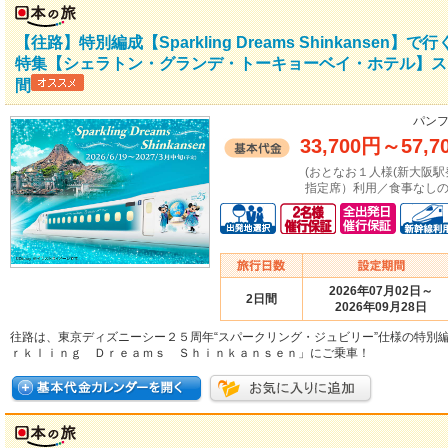
【往路】特別編成【Sparkling Dreams Shinkans
特集【シェラトン・グランデ・トーキョーベイ・ホテル】ス
間
パンフ
33,700円
～
57,7
(おとなお１人様(新大阪駅発着：
指定席）利用／食事なしの場
2026年07月02日～
2日間
2026年09月28日
往路は、東京ディズニーシー２５周年“スパークリング・ジュビリー”仕様の特別
ｒｋｌｉｎｇ Ｄｒｅａｍｓ Ｓｈｉｎｋａｎｓｅｎ」にご乗車！