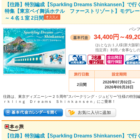
【往路】特別編成【Sparkling Dreams Shinkans
特集【東京ベイ舞浜ホテル ファーストリゾート】モデレー
～４名１室 2日間
パンフ
34,400円
～
49,2
(おとなお１人様(新大阪駅発着：
指定席）利用／食事なしの場
2026年07月02日～
2日間
2026年09月28日
往路は、東京ディズニーシー２５周年“スパークリング・ジュビリー”仕様の特別
ｒｋｌｉｎｇ Ｄｒｅａｍｓ Ｓｈｉｎｋａｎｓｅｎ」にご乗車！
【往路】特別編成【Sparkling Dreams Shinkans