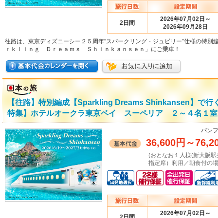
2026年07月02日～
2日間
2026年09月28日
往路は、東京ディズニーシー２５周年“スパークリング・ジュビリー”仕様の特別
ｒｋｌｉｎｇ Ｄｒｅａｍｓ Ｓｈｉｎｋａｎｓｅｎ」にご乗車！
【往路】特別編成【Sparkling Dreams Shinkans
特集】ホテルオークラ東京ベイ スーペリア ２～４名１室 
パンフ
36,600円
～
76,2
(おとなお１人様(新大阪駅発着：
指定席）利用／朝食付の場合
2026年07月02日～
2日間