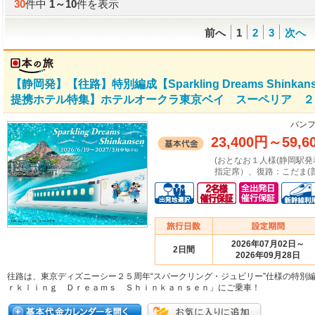
30
件中
1
～
10
件を表示
前へ
1
2
3
次へ
【静岡発】【往路】特別編成【Sparkling Dreams Shi
提携ホテル特集】ホテルオークラ東京ベイ スーペリア ２
パンフ
23,400円
～
59,6
(おとなお１人様(静岡駅発着／往
指定席）、復路：こだま(普
2026年07月02日～
2日間
2026年09月28日
往路は、東京ディズニーシー２５周年“スパークリング・ジュビリー”仕様の特別
ｒｋｌｉｎｇ Ｄｒｅａｍｓ Ｓｈｉｎｋａｎｓｅｎ」にご乗車！