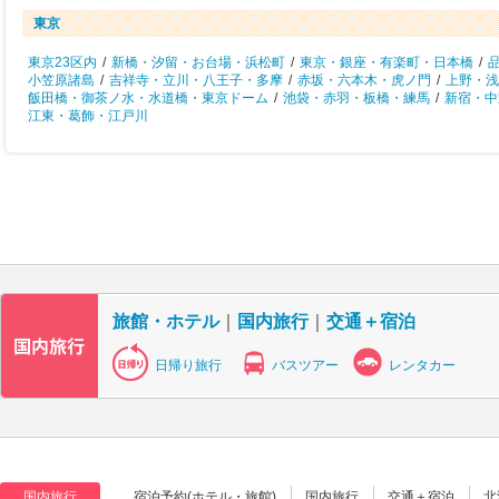
東京
東京23区内
/
新橋・汐留・お台場・浜松町
/
東京・銀座・有楽町・日本橋
/
小笠原諸島
/
吉祥寺・立川・八王子・多摩
/
赤坂・六本木・虎ノ門
/
上野・浅
飯田橋・御茶ノ水・水道橋・東京ドーム
/
池袋・赤羽・板橋・練馬
/
新宿・中
江東・葛飾・江戸川
旅館・ホテル
｜
国内旅行
｜
交通＋宿泊
日帰り旅行
バスツアー
レンタカー
国内旅行
宿泊予約(ホテル・旅館)
国内旅行
交通＋宿泊
北