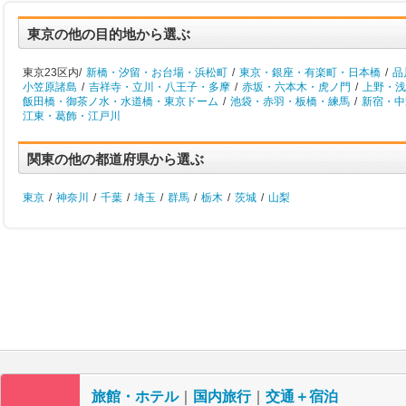
東京の他の目的地から選ぶ
東京23区内/
新橋・汐留・お台場・浜松町
/
東京・銀座・有楽町・日本橋
/
品
小笠原諸島
/
吉祥寺・立川・八王子・多摩
/
赤坂・六本木・虎ノ門
/
上野・浅
飯田橋・御茶ノ水・水道橋・東京ドーム
/
池袋・赤羽・板橋・練馬
/
新宿・中
江東・葛飾・江戸川
関東の他の都道府県から選ぶ
東京
/
神奈川
/
千葉
/
埼玉
/
群馬
/
栃木
/
茨城
/
山梨
旅館・ホテル
｜
国内旅行
｜
交通＋宿泊