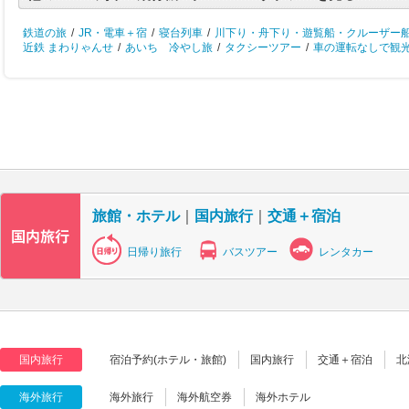
鉄道の旅
/
JR・電車＋宿
/
寝台列車
/
川下り・舟下り・遊覧船・クルーザー
近鉄 まわりゃんせ
/
あいち 冷やし旅
/
タクシーツアー
/
車の運転なしで観
旅館・ホテル
｜
国内旅行
｜
交通＋宿泊
日帰り旅行
バスツアー
レンタカー
国内旅行
宿泊予約(ホテル・旅館)
国内旅行
交通＋宿泊
北
海外旅行
海外旅行
海外航空券
海外ホテル