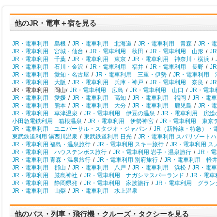
他のJR・電車＋宿を見る
JR・電車利用 島根
/
JR・電車利用 北海道
/
JR・電車利用 青森
/
JR・
JR・電車利用 宮城・仙台
/
JR・電車利用 秋田
/
JR・電車利用 山形
/
J
JR・電車利用 千葉
/
JR・電車利用 東京
/
JR・電車利用 神奈川・横浜
/
JR・電車利用 石川・金沢
/
JR・電車利用 福井
/
JR・電車利用 長野
/
J
JR・電車利用 愛知・名古屋
/
JR・電車利用 三重・伊勢
/
JR・電車利用 
JR・電車利用 大阪
/
JR・電車利用 兵庫・神戸
/
JR・電車利用 奈良
/
J
JR・電車利用 岡山/
JR・電車利用 広島
/
JR・電車利用 山口
/
JR・電車
JR・電車利用 愛媛
/
JR・電車利用 高知
/
JR・電車利用 福岡
/
JR・電
JR・電車利用 熊本
/
JR・電車利用 大分
/
JR・電車利用 鹿児島
/
JR・
JR・電車利用 草津温泉
/
JR・電車利用 伊豆の温泉
/
JR・電車利用 房総
小田急電鉄利用 箱根温泉
/
JR・電車利用 伊勢神宮
/
JR・電車利用 東京
JR・電車利用 ユニバーサル・スタジオ・ジャパン
/
JR（新幹線・特急）・
東武鉄道利用 湯西川温泉
/
東武鉄道利用 日光
/
JR・電車利用 スパリゾート
JR・電車利用 福島・温泉旅行
/
JR・電車利用 スキー旅行
/
JR・電車利用 
JR・電車利用 ハウステンボス旅行
/
JR・電車利用 岩手・温泉旅行
/
JR・
JR・電車利用 青森・温泉旅行
/
JR・電車利用 別府旅行
/
JR・電車利用 軽
JR・電車利用 郡山
/
JR・電車利用 八戸
/
JR・電車利用 浜松
/
JR・電
JR・電車利用 厳島神社
/
JR・電車利用 ナガシマスパーランド
/
JR・電
JR・電車利用 静岡県発
/
JR・電車利用 家族旅行
/
JR・電車利用 グラン
JR・電車利用 山梨
/
JR・電車利用 水上温泉
他のバス・列車・飛行機・クルーズ・タクシーを見る