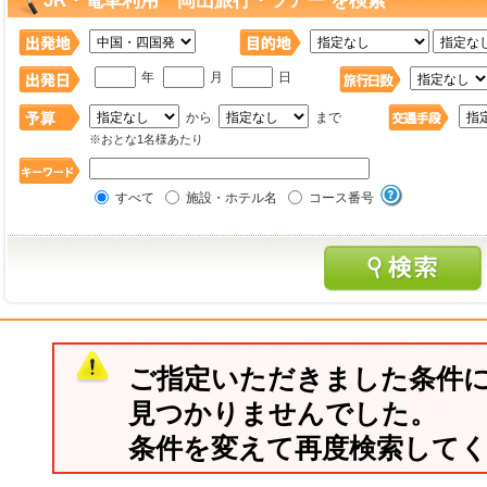
JR・電車利用 岡山旅行・ツアー を検索
年
月
日
から
まで
※おとな1名様あたり
すべて
施設・ホテル名
コース番号
ご指定いただきました条件
見つかりませんでした。
条件を変えて再度検索して