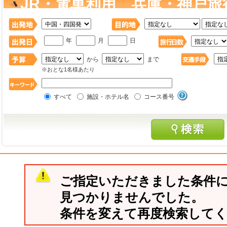
JR・電車利用 兵庫・神戸旅
年
月
日
から
まで
※おとな1名様あたり
すべて
施設・ホテル名
コース番号
ご指定いただきました条件
見つかりませんでした。
条件を変えて再度検索して