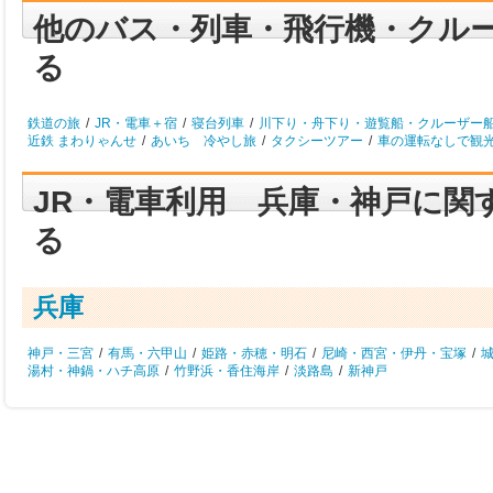
他のバス・列車・飛行機・クル
る
鉄道の旅
/
JR・電車＋宿
/
寝台列車
/
川下り・舟下り・遊覧船・クルーザー
近鉄 まわりゃんせ
/
あいち 冷やし旅
/
タクシーツアー
/
車の運転なしで観
JR・電車利用 兵庫・神戸に関
る
兵庫
神戸・三宮
/
有馬・六甲山
/
姫路・赤穂・明石
/
尼崎・西宮・伊丹・宝塚
/
湯村・神鍋・ハチ高原
/
竹野浜・香住海岸
/
淡路島
/
新神戸