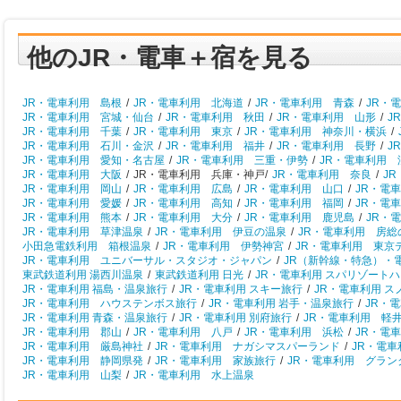
他のJR・電車＋宿を見る
JR・電車利用 島根
/
JR・電車利用 北海道
/
JR・電車利用 青森
/
JR・
JR・電車利用 宮城・仙台
/
JR・電車利用 秋田
/
JR・電車利用 山形
/
J
JR・電車利用 千葉
/
JR・電車利用 東京
/
JR・電車利用 神奈川・横浜
/
JR・電車利用 石川・金沢
/
JR・電車利用 福井
/
JR・電車利用 長野
/
J
JR・電車利用 愛知・名古屋
/
JR・電車利用 三重・伊勢
/
JR・電車利用 
JR・電車利用 大阪
/
JR・電車利用 兵庫・神戸/
JR・電車利用 奈良
/
J
JR・電車利用 岡山
/
JR・電車利用 広島
/
JR・電車利用 山口
/
JR・電
JR・電車利用 愛媛
/
JR・電車利用 高知
/
JR・電車利用 福岡
/
JR・電
JR・電車利用 熊本
/
JR・電車利用 大分
/
JR・電車利用 鹿児島
/
JR・
JR・電車利用 草津温泉
/
JR・電車利用 伊豆の温泉
/
JR・電車利用 房総
小田急電鉄利用 箱根温泉
/
JR・電車利用 伊勢神宮
/
JR・電車利用 東京
JR・電車利用 ユニバーサル・スタジオ・ジャパン
/
JR（新幹線・特急）・
東武鉄道利用 湯西川温泉
/
東武鉄道利用 日光
/
JR・電車利用 スパリゾート
JR・電車利用 福島・温泉旅行
/
JR・電車利用 スキー旅行
/
JR・電車利用 
JR・電車利用 ハウステンボス旅行
/
JR・電車利用 岩手・温泉旅行
/
JR・
JR・電車利用 青森・温泉旅行
/
JR・電車利用 別府旅行
/
JR・電車利用 軽
JR・電車利用 郡山
/
JR・電車利用 八戸
/
JR・電車利用 浜松
/
JR・電
JR・電車利用 厳島神社
/
JR・電車利用 ナガシマスパーランド
/
JR・電
JR・電車利用 静岡県発
/
JR・電車利用 家族旅行
/
JR・電車利用 グラン
JR・電車利用 山梨
/
JR・電車利用 水上温泉