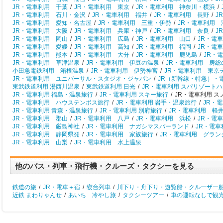
JR・電車利用 千葉
/
JR・電車利用 東京
/
JR・電車利用 神奈川・横浜
/
JR・電車利用 石川・金沢
/
JR・電車利用 福井
/
JR・電車利用 長野
/
J
JR・電車利用 愛知・名古屋
/
JR・電車利用 三重・伊勢
/
JR・電車利用 
JR・電車利用 大阪
/
JR・電車利用 兵庫・神戸
/
JR・電車利用 奈良
/
J
JR・電車利用 岡山
/
JR・電車利用 広島
/
JR・電車利用 山口
/
JR・電
JR・電車利用 愛媛
/
JR・電車利用 高知
/
JR・電車利用 福岡
/
JR・電
JR・電車利用 熊本
/
JR・電車利用 大分
/
JR・電車利用 鹿児島
/
JR・
JR・電車利用 草津温泉
/
JR・電車利用 伊豆の温泉
/
JR・電車利用 房総
小田急電鉄利用 箱根温泉
/
JR・電車利用 伊勢神宮
/
JR・電車利用 東京
JR・電車利用 ユニバーサル・スタジオ・ジャパン
/
JR（新幹線・特急）・
東武鉄道利用 湯西川温泉
/
東武鉄道利用 日光
/
JR・電車利用 スパリゾート
JR・電車利用 福島・温泉旅行
/
JR・電車利用 スキー旅行
/
JR・電車利用 ス
JR・電車利用 ハウステンボス旅行
/
JR・電車利用 岩手・温泉旅行
/
JR・
JR・電車利用 青森・温泉旅行
/
JR・電車利用 別府旅行
/
JR・電車利用 軽
JR・電車利用 郡山
/
JR・電車利用 八戸
/
JR・電車利用 浜松
/
JR・電
JR・電車利用 厳島神社
/
JR・電車利用 ナガシマスパーランド
/
JR・電
JR・電車利用 静岡県発
/
JR・電車利用 家族旅行
/
JR・電車利用 グラン
JR・電車利用 山梨
/
JR・電車利用 水上温泉
他のバス・列車・飛行機・クルーズ・タクシーを見る
鉄道の旅
/
JR・電車＋宿
/
寝台列車
/
川下り・舟下り・遊覧船・クルーザー
近鉄 まわりゃんせ
/
あいち 冷やし旅
/
タクシーツアー
/
車の運転なしで観