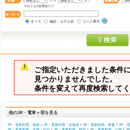
から
まで
※おとな1名様あたり
すべて
施設・ホテル名
コース番号
ご指定いただきました条件
見つかりませんでした。
条件を変えて再度検索して
他のJR・電車＋宿を見る
JR・電車利用 島根
/
JR・電車利用 北海道
/
JR・電車利用 青森
/
JR・
JR・電車利用 宮城・仙台
/
JR・電車利用 秋田
/
JR・電車利用 山形
/
J