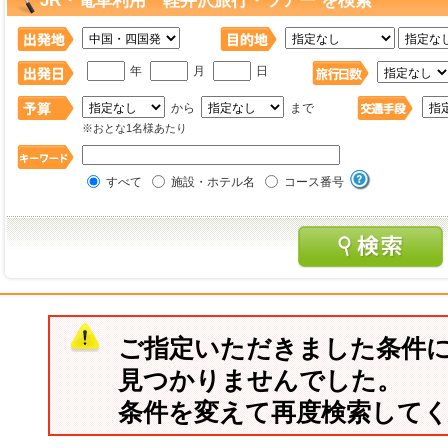
JR・電車利用 軽井沢旅行・ツアー を検索
年
月
日
から
まで
※おとな1名様あたり
すべて
施設・ホテル名
コース番号
ご指定いただきました条件
見つかりませんでした。
条件を変えて再度検索して