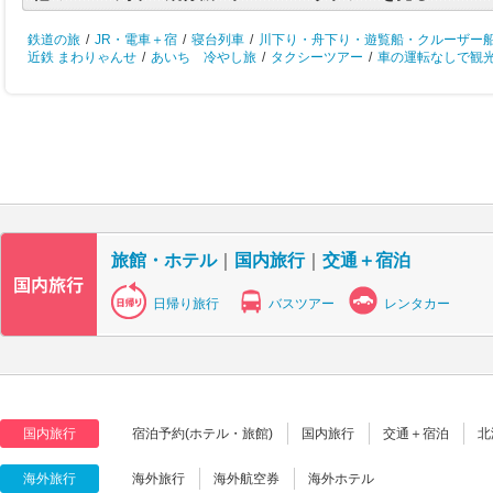
鉄道の旅
/
JR・電車＋宿
/
寝台列車
/
川下り・舟下り・遊覧船・クルーザー
近鉄 まわりゃんせ
/
あいち 冷やし旅
/
タクシーツアー
/
車の運転なしで観
旅館・ホテル
｜
国内旅行
｜
交通＋宿泊
日帰り旅行
バスツアー
レンタカー
国内旅行
宿泊予約(ホテル・旅館)
国内旅行
交通＋宿泊
北
海外旅行
海外旅行
海外航空券
海外ホテル