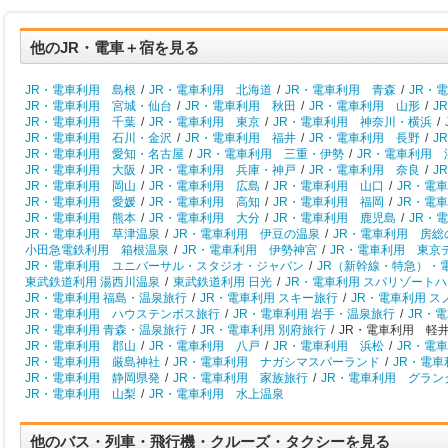
他のJR・電車＋宿を見る
JR・電車利用 島根
/
JR・電車利用 北海道
/
JR・電車利用 青森
/
JR・
JR・電車利用 宮城・仙台
/
JR・電車利用 秋田
/
JR・電車利用 山形
/
J
JR・電車利用 千葉
/
JR・電車利用 東京
/
JR・電車利用 神奈川・横浜
/
JR・電車利用 石川・金沢
/
JR・電車利用 福井
/
JR・電車利用 長野
/
J
JR・電車利用 愛知・名古屋
/
JR・電車利用 三重・伊勢
/
JR・電車利用 
JR・電車利用 大阪
/
JR・電車利用 兵庫・神戸
/
JR・電車利用 奈良
/
J
JR・電車利用 岡山
/
JR・電車利用 広島
/
JR・電車利用 山口
/
JR・電
JR・電車利用 愛媛
/
JR・電車利用 高知
/
JR・電車利用 福岡
/
JR・電
JR・電車利用 熊本
/
JR・電車利用 大分
/
JR・電車利用 鹿児島
/
JR・
JR・電車利用 草津温泉
/
JR・電車利用 伊豆の温泉
/
JR・電車利用 房総
小田急電鉄利用 箱根温泉
/
JR・電車利用 伊勢神宮
/
JR・電車利用 東京
JR・電車利用 ユニバーサル・スタジオ・ジャパン
/
JR（新幹線・特急）・
東武鉄道利用 湯西川温泉
/
東武鉄道利用 日光
/
JR・電車利用 スパリゾート
JR・電車利用 福島・温泉旅行
/
JR・電車利用 スキー旅行
/
JR・電車利用 
JR・電車利用 ハウステンボス旅行
/
JR・電車利用 岩手・温泉旅行
/
JR・
JR・電車利用 青森・温泉旅行
/
JR・電車利用 別府旅行
/
JR・電車利用 軽井
JR・電車利用 郡山
/
JR・電車利用 八戸
/
JR・電車利用 浜松
/
JR・電
JR・電車利用 厳島神社
/
JR・電車利用 ナガシマスパーランド
/
JR・電
JR・電車利用 静岡県発
/
JR・電車利用 家族旅行
/
JR・電車利用 グラン
JR・電車利用 山梨
/
JR・電車利用 水上温泉
他のバス・列車・飛行機・クルーズ・タクシーを見る