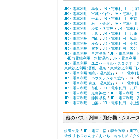
JR・電車利用 島根
/
JR・電車利用 北海
JR・電車利用 宮城・仙台
/
JR・電車利用
JR・電車利用 千葉
/
JR・電車利用 東京
JR・電車利用 石川・金沢
/
JR・電車利用
JR・電車利用 愛知・名古屋
/
JR・電車利
JR・電車利用 大阪
/
JR・電車利用 兵庫
JR・電車利用 岡山
/
JR・電車利用 広島
JR・電車利用 愛媛
/
JR・電車利用 高知
JR・電車利用 熊本
/
JR・電車利用 大分
JR・電車利用 草津温泉
/
JR・電車利用 
小田急電鉄利用 箱根温泉
/
JR・電車利用
JR・電車利用 ユニバーサル・スタジオ・
東武鉄道利用 湯西川温泉
/
東武鉄道利用 日
JR・電車利用 福島・温泉旅行
/
JR・電車利
JR・電車利用 ハウステンボス旅行
/
JR・
JR・電車利用 青森・温泉旅行
/
JR・電車利
JR・電車利用 郡山
/
JR・電車利用 八戸
JR・電車利用 厳島神社
/
JR・電車利用 
JR・電車利用 静岡県発
/
JR・電車利用 
JR・電車利用 山梨
/
JR・電車利用 水上
他のバス・列車・飛行機・クルー
鉄道の旅
/
JR・電車＋宿
/
寝台列車
/
川下
近鉄 まわりゃんせ
/
あいち 冷やし旅
/
タ