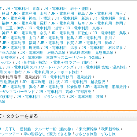
道
/
JR・電車利用 青森
/
JR・電車利用 岩手・盛岡
/
 秋田
/
JR・電車利用 山形
/
JR・電車利用 福島
/
JR・電車利用 埼玉
/
/
JR・電車利用 神奈川・横浜
/
JR・電車利用 新潟
/
JR・電車利用 富山
/
 福井
/
JR・電車利用 長野
/
JR・電車利用 岐阜
/
JR・電車利用 静岡
/
用 三重・伊勢
/
JR・電車利用 滋賀
/
JR・電車利用 京都
/
・神戸
/
JR・電車利用 奈良
/
JR・電車利用 和歌山
/
JR・電車利用 鳥取
/
/
JR・電車利用 山口
/
JR・電車利用 徳島
/
JR・電車利用 香川
/
/
JR・電車利用 福岡
/
JR・電車利用 佐賀
/
JR・電車利用 長崎
/
/
JR・電車利用 鹿児島
/
JR・電車利用 温泉
/
JR・電車利用 石和温泉
/
伊豆の温泉
/
JR・電車利用 房総の温泉
/
東武鉄道利用 鬼怒川温泉
/
 伊勢神宮
/
JR・電車利用 東京ディズニーリゾート（R)周辺
/
ジャパン
/
JR（新幹線・特急）・電車＋宿 ツアー（旅行）
/
光
/
JR・電車利用 スパリゾートハワイアンズ
/
JR・電車利用 宮城・温泉旅行
/
用 スキー旅行
/
JR・電車利用 スノーボード旅行
/
電車利用 岩手・温泉旅行/
JR・電車利用 秋田・温泉旅行
/
用 別府旅行
/
JR・電車利用 軽井沢
/
JR・電車利用 越後湯沢
/
/
JR・電車利用 浜松
/
JR・電車利用 和倉温泉
/
JR・電車利用 那須旅行
/
ナガシマスパーランド
/
JR・電車利用 高崎・宇都宮発
/
家族旅行
/
JR・電車利用 グランクラス
/
JR・電車利用 茨城
/
温泉
ズ・タクシーを見る
り・舟下り・遊覧船・クルーザー船（船の旅）
/
東北新幹線
/
秋田新幹線
/
クシーツアー
/
車の運転なしで観光できる旅
/
ひさびさ旅割・ずらし旅