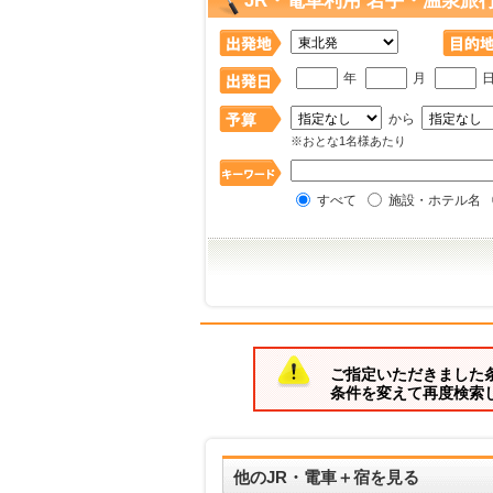
JR・電車利用 岩手・温泉旅
年
月
から
※おとな1名様あたり
すべて
施設・ホテル名
ご指定いただきました
条件を変えて再度検索
他のJR・電車＋宿を見る