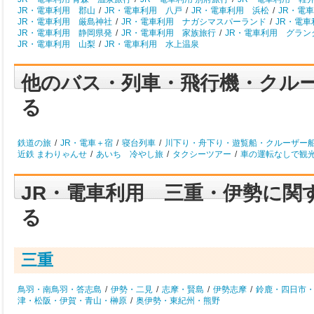
JR・電車利用 郡山
/
JR・電車利用 八戸
/
JR・電車利用 浜松
/
JR・電
JR・電車利用 厳島神社
/
JR・電車利用 ナガシマスパーランド
/
JR・電
JR・電車利用 静岡県発
/
JR・電車利用 家族旅行
/
JR・電車利用 グラン
JR・電車利用 山梨
/
JR・電車利用 水上温泉
他のバス・列車・飛行機・クル
る
鉄道の旅
/
JR・電車＋宿
/
寝台列車
/
川下り・舟下り・遊覧船・クルーザー
近鉄 まわりゃんせ
/
あいち 冷やし旅
/
タクシーツアー
/
車の運転なしで観
JR・電車利用 三重・伊勢に関
る
三重
鳥羽・南鳥羽・答志島
/
伊勢・二見
/
志摩・賢島
/
伊勢志摩
/
鈴鹿・四日市
津・松阪・伊賀・青山・榊原
/
奥伊勢・東紀州・熊野