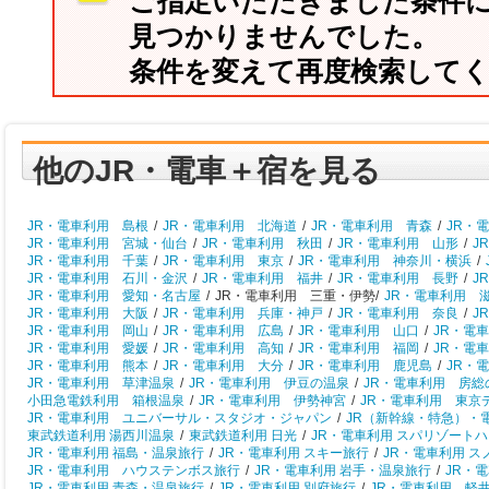
ご指定いただきました条件
見つかりませんでした。
条件を変えて再度検索して
他のJR・電車＋宿を見る
JR・電車利用 島根
/
JR・電車利用 北海道
/
JR・電車利用 青森
/
JR・
JR・電車利用 宮城・仙台
/
JR・電車利用 秋田
/
JR・電車利用 山形
/
J
JR・電車利用 千葉
/
JR・電車利用 東京
/
JR・電車利用 神奈川・横浜
/
JR・電車利用 石川・金沢
/
JR・電車利用 福井
/
JR・電車利用 長野
/
J
JR・電車利用 愛知・名古屋
/
JR・電車利用 三重・伊勢/
JR・電車利用 
JR・電車利用 大阪
/
JR・電車利用 兵庫・神戸
/
JR・電車利用 奈良
/
J
JR・電車利用 岡山
/
JR・電車利用 広島
/
JR・電車利用 山口
/
JR・電
JR・電車利用 愛媛
/
JR・電車利用 高知
/
JR・電車利用 福岡
/
JR・電
JR・電車利用 熊本
/
JR・電車利用 大分
/
JR・電車利用 鹿児島
/
JR・
JR・電車利用 草津温泉
/
JR・電車利用 伊豆の温泉
/
JR・電車利用 房総
小田急電鉄利用 箱根温泉
/
JR・電車利用 伊勢神宮
/
JR・電車利用 東京
JR・電車利用 ユニバーサル・スタジオ・ジャパン
/
JR（新幹線・特急）・
東武鉄道利用 湯西川温泉
/
東武鉄道利用 日光
/
JR・電車利用 スパリゾート
JR・電車利用 福島・温泉旅行
/
JR・電車利用 スキー旅行
/
JR・電車利用 
JR・電車利用 ハウステンボス旅行
/
JR・電車利用 岩手・温泉旅行
/
JR・
JR・電車利用 青森・温泉旅行
/
JR・電車利用 別府旅行
/
JR・電車利用 軽