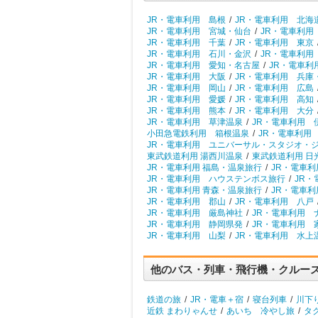
JR・電車利用 島根
/
JR・電車利用 北海
JR・電車利用 宮城・仙台
/
JR・電車利用
JR・電車利用 千葉
/
JR・電車利用 東京
JR・電車利用 石川・金沢
/
JR・電車利用
JR・電車利用 愛知・名古屋
/
JR・電車利
JR・電車利用 大阪
/
JR・電車利用 兵庫
JR・電車利用 岡山
/
JR・電車利用 広島
JR・電車利用 愛媛
/
JR・電車利用 高知
JR・電車利用 熊本
/
JR・電車利用 大分
JR・電車利用 草津温泉
/
JR・電車利用 
小田急電鉄利用 箱根温泉
/
JR・電車利用
JR・電車利用 ユニバーサル・スタジオ・
東武鉄道利用 湯西川温泉
/
東武鉄道利用 日
JR・電車利用 福島・温泉旅行
/
JR・電車利
JR・電車利用 ハウステンボス旅行
/
JR・
JR・電車利用 青森・温泉旅行
/
JR・電車利
JR・電車利用 郡山
/
JR・電車利用 八戸
JR・電車利用 厳島神社
/
JR・電車利用 
JR・電車利用 静岡県発
/
JR・電車利用 
JR・電車利用 山梨
/
JR・電車利用 水上
他のバス・列車・飛行機・クルー
鉄道の旅
/
JR・電車＋宿
/
寝台列車
/
川下
近鉄 まわりゃんせ
/
あいち 冷やし旅
/
タ