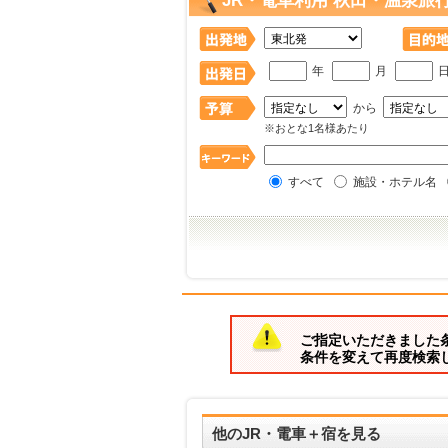
JR・電車利用 秋田・温泉旅
年
月
から
※おとな1名様あたり
すべて
施設・ホテル名
ご指定いただきました
条件を変えて再度検索
他のJR・電車＋宿を見る