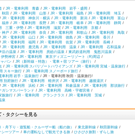
道
/
JR・電車利用 青森
/
JR・電車利用 岩手・盛岡
/
 秋田
/
JR・電車利用 山形
/
JR・電車利用 福島
/
JR・電車利用 埼玉
/
/
JR・電車利用 神奈川・横浜
/
JR・電車利用 新潟
/
JR・電車利用 富山
/
 福井
/
JR・電車利用 長野
/
JR・電車利用 岐阜
/
JR・電車利用 静岡
/
用 三重・伊勢
/
JR・電車利用 滋賀
/
JR・電車利用 京都
/
・神戸
/
JR・電車利用 奈良
/
JR・電車利用 和歌山
/
JR・電車利用 鳥取
/
/
JR・電車利用 山口
/
JR・電車利用 徳島
/
JR・電車利用 香川
/
/
JR・電車利用 福岡
/
JR・電車利用 佐賀
/
JR・電車利用 長崎
/
/
JR・電車利用 鹿児島
/
JR・電車利用 温泉
/
JR・電車利用 石和温泉
/
伊豆の温泉
/
JR・電車利用 房総の温泉
/
東武鉄道利用 鬼怒川温泉
/
 伊勢神宮
/
JR・電車利用 東京ディズニーリゾート（R)周辺
/
ジャパン
/
JR（新幹線・特急）・電車＋宿 ツアー（旅行）
/
光
/
JR・電車利用 スパリゾートハワイアンズ
/
JR・電車利用 宮城・温泉旅行
/
用 スキー旅行
/
JR・電車利用 スノーボード旅行
/
電車利用 岩手・温泉旅行
/
JR・電車利用 秋田・温泉旅行/
用 別府旅行
/
JR・電車利用 軽井沢
/
JR・電車利用 越後湯沢
/
/
JR・電車利用 浜松
/
JR・電車利用 和倉温泉
/
JR・電車利用 那須旅行
/
ナガシマスパーランド
/
JR・電車利用 高崎・宇都宮発
/
家族旅行
/
JR・電車利用 グランクラス
/
JR・電車利用 茨城
/
温泉
ズ・タクシーを見る
り・舟下り・遊覧船・クルーザー船（船の旅）
/
東北新幹線
/
秋田新幹線
/
クシーツアー
/
車の運転なしで観光できる旅
/
ひさびさ旅割・ずらし旅