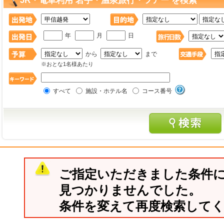
JR・電車利用 岩手・温泉旅行・ツアー を検索
年
月
日
から
まで
※おとな1名様あたり
すべて
施設・ホテル名
コース番号
ご指定いただきました条件
見つかりませんでした。
条件を変えて再度検索して