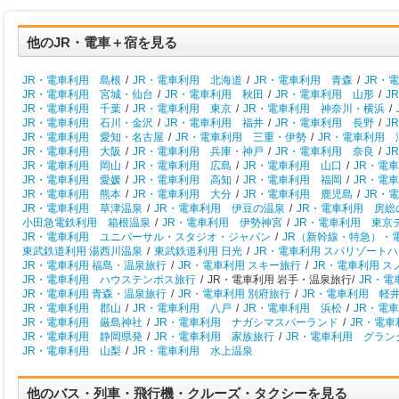
他のJR・電車＋宿を見る
JR・電車利用 島根
/
JR・電車利用 北海道
/
JR・電車利用 青森
/
JR・
JR・電車利用 宮城・仙台
/
JR・電車利用 秋田
/
JR・電車利用 山形
/
J
JR・電車利用 千葉
/
JR・電車利用 東京
/
JR・電車利用 神奈川・横浜
/
JR・電車利用 石川・金沢
/
JR・電車利用 福井
/
JR・電車利用 長野
/
J
JR・電車利用 愛知・名古屋
/
JR・電車利用 三重・伊勢
/
JR・電車利用 
JR・電車利用 大阪
/
JR・電車利用 兵庫・神戸
/
JR・電車利用 奈良
/
J
JR・電車利用 岡山
/
JR・電車利用 広島
/
JR・電車利用 山口
/
JR・電
JR・電車利用 愛媛
/
JR・電車利用 高知
/
JR・電車利用 福岡
/
JR・電
JR・電車利用 熊本
/
JR・電車利用 大分
/
JR・電車利用 鹿児島
/
JR・
JR・電車利用 草津温泉
/
JR・電車利用 伊豆の温泉
/
JR・電車利用 房総
小田急電鉄利用 箱根温泉
/
JR・電車利用 伊勢神宮
/
JR・電車利用 東京
JR・電車利用 ユニバーサル・スタジオ・ジャパン
/
JR（新幹線・特急）・
東武鉄道利用 湯西川温泉
/
東武鉄道利用 日光
/
JR・電車利用 スパリゾート
JR・電車利用 福島・温泉旅行
/
JR・電車利用 スキー旅行
/
JR・電車利用 
JR・電車利用 ハウステンボス旅行
/
JR・電車利用 岩手・温泉旅行/
JR・電
JR・電車利用 青森・温泉旅行
/
JR・電車利用 別府旅行
/
JR・電車利用 軽
JR・電車利用 郡山
/
JR・電車利用 八戸
/
JR・電車利用 浜松
/
JR・電
JR・電車利用 厳島神社
/
JR・電車利用 ナガシマスパーランド
/
JR・電
JR・電車利用 静岡県発
/
JR・電車利用 家族旅行
/
JR・電車利用 グラン
JR・電車利用 山梨
/
JR・電車利用 水上温泉
他のバス・列車・飛行機・クルーズ・タクシーを見る