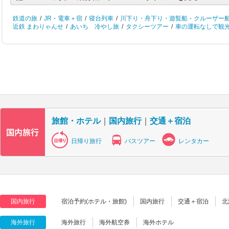
鉄道の旅
/
JR・電車＋宿
/
寝台列車
/
川下り・舟下り・遊覧船・クルーザー
近鉄 まわりゃんせ
/
あいち 冷やし旅
/
タクシーツアー
/
車の運転なしで観
旅館・ホテル
｜
国内旅行
｜
交通＋宿泊
日帰り旅行
バスツアー
レンタカー
国内旅行
宿泊予約(ホテル・旅館)
国内旅行
交通＋宿泊
北
海外旅行
海外旅行
海外航空券
海外ホテル