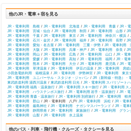
他のJR・電車＋宿を見る
JR・電車利用 島根
/
JR・電車利用 北海道
/
JR・電車利用 青森
/
JR・
JR・電車利用 宮城・仙台
/
JR・電車利用 秋田
/
JR・電車利用 山形
/
J
JR・電車利用 千葉
/
JR・電車利用 東京
/
JR・電車利用 神奈川・横浜
/
JR・電車利用 石川・金沢
/
JR・電車利用 福井
/
JR・電車利用 長野
/
J
JR・電車利用 愛知・名古屋
/
JR・電車利用 三重・伊勢
/
JR・電車利用 
JR・電車利用 大阪
/
JR・電車利用 兵庫・神戸
/
JR・電車利用 奈良
/
J
JR・電車利用 岡山
/
JR・電車利用 広島
/
JR・電車利用 山口
/
JR・電
JR・電車利用 愛媛
/
JR・電車利用 高知
/
JR・電車利用 福岡
/
JR・電
JR・電車利用 熊本
/
JR・電車利用 大分
/
JR・電車利用 鹿児島
/
JR・
JR・電車利用 草津温泉
/
JR・電車利用 伊豆の温泉
/
JR・電車利用 房総
小田急電鉄利用 箱根温泉
/
JR・電車利用 伊勢神宮
/
JR・電車利用 東京
JR・電車利用 ユニバーサル・スタジオ・ジャパン
/
JR（新幹線・特急）・
東武鉄道利用 湯西川温泉
/
東武鉄道利用 日光
/
JR・電車利用 スパリゾート
JR・電車利用 福島・温泉旅行
/
JR・電車利用 スキー旅行
/
JR・電車利用 
JR・電車利用 ハウステンボス旅行
/
JR・電車利用 岩手・温泉旅行
/
JR・
JR・電車利用 青森・温泉旅行
/
JR・電車利用 別府旅行
/
JR・電車利用 軽
JR・電車利用 郡山
/
JR・電車利用 八戸/
JR・電車利用 浜松
/
JR・電
JR・電車利用 厳島神社
/
JR・電車利用 ナガシマスパーランド
/
JR・電
JR・電車利用 静岡県発
/
JR・電車利用 家族旅行
/
JR・電車利用 グラン
JR・電車利用 山梨
/
JR・電車利用 水上温泉
他のバス・列車・飛行機・クルーズ・タクシーを見る