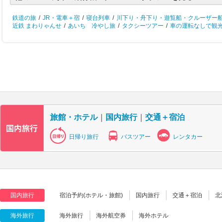
鉄道の旅
/
JR・電車＋宿
/
寝台列車
/
川下り・舟下り・遊覧船・クルーザー
近鉄 まわりゃんせ
/
あいち 冷やし旅
/
タクシーツアー
/
車の運転なしで観
旅館・ホテル
｜
国内旅行
｜
交通＋宿泊
日帰り旅行
バスツアー
レンタカー
国内旅行
宿泊予約(ホテル・旅館)
国内旅行
交通＋宿泊
北
海外旅行
海外旅行
海外航空券
海外ホテル