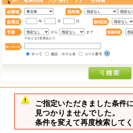
JR・電車利用 八戸旅行・ツアー を検索
年
月
日
から
まで
※おとな1名様あたり
すべて
施設・ホテル名
コース番号
ご指定いただきました条件
見つかりませんでした。
条件を変えて再度検索して