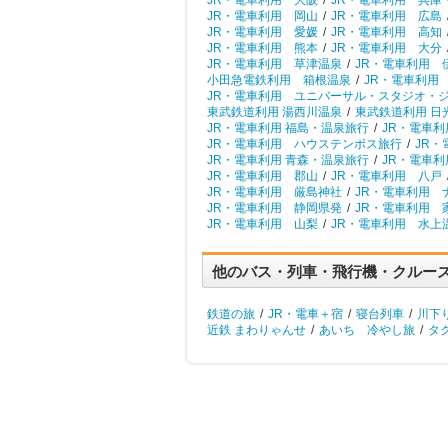
JR・電車利用 大阪
/
JR・電車利用 兵庫
JR・電車利用 岡山
/
JR・電車利用 広島
JR・電車利用 愛媛
/
JR・電車利用 高知
JR・電車利用 熊本
/
JR・電車利用 大分
JR・電車利用 草津温泉
/
JR・電車利用 
小田急電鉄利用 箱根温泉
/
JR・電車利用
JR・電車利用 ユニバーサル・スタジオ・
東武鉄道利用 湯西川温泉
/
東武鉄道利用 日
JR・電車利用 福島・温泉旅行
/
JR・電車利
JR・電車利用 ハウステンボス旅行
/
JR・
JR・電車利用 青森・温泉旅行
/
JR・電車利
JR・電車利用 郡山
/
JR・電車利用 八戸
JR・電車利用 厳島神社
/
JR・電車利用 
JR・電車利用 静岡県発
/
JR・電車利用 
JR・電車利用 山梨
/
JR・電車利用 水上
他のバス・列車・飛行機・クルー
鉄道の旅
/
JR・電車＋宿
/
寝台列車
/
川下
近鉄 まわりゃんせ
/
あいち 冷やし旅
/
タ