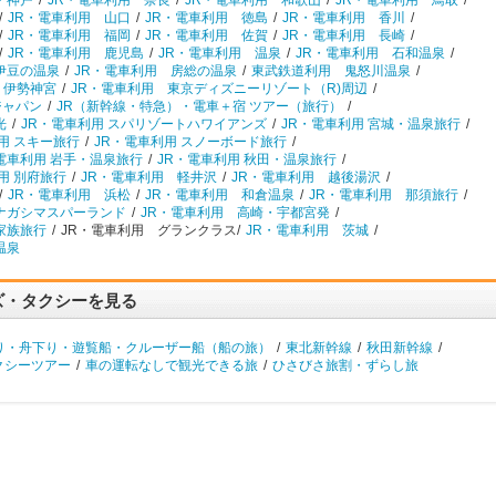
・神戸
/
JR・電車利用 奈良
/
JR・電車利用 和歌山
/
JR・電車利用 鳥取
/
/
JR・電車利用 山口
/
JR・電車利用 徳島
/
JR・電車利用 香川
/
/
JR・電車利用 福岡
/
JR・電車利用 佐賀
/
JR・電車利用 長崎
/
/
JR・電車利用 鹿児島
/
JR・電車利用 温泉
/
JR・電車利用 石和温泉
/
伊豆の温泉
/
JR・電車利用 房総の温泉
/
東武鉄道利用 鬼怒川温泉
/
 伊勢神宮
/
JR・電車利用 東京ディズニーリゾート（R)周辺
/
ジャパン
/
JR（新幹線・特急）・電車＋宿 ツアー（旅行）
/
光
/
JR・電車利用 スパリゾートハワイアンズ
/
JR・電車利用 宮城・温泉旅行
/
用 スキー旅行
/
JR・電車利用 スノーボード旅行
/
電車利用 岩手・温泉旅行
/
JR・電車利用 秋田・温泉旅行
/
用 別府旅行
/
JR・電車利用 軽井沢
/
JR・電車利用 越後湯沢
/
/
JR・電車利用 浜松
/
JR・電車利用 和倉温泉
/
JR・電車利用 那須旅行
/
ナガシマスパーランド
/
JR・電車利用 高崎・宇都宮発
/
家族旅行
/
JR・電車利用 グランクラス/
JR・電車利用 茨城
/
温泉
ズ・タクシーを見る
り・舟下り・遊覧船・クルーザー船（船の旅）
/
東北新幹線
/
秋田新幹線
/
クシーツアー
/
車の運転なしで観光できる旅
/
ひさびさ旅割・ずらし旅