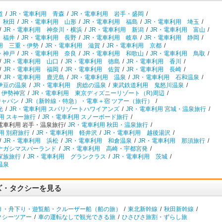
道
/
JR・電車利用 青森
/
JR・電車利用 岩手・盛岡
/
 秋田
/
JR・電車利用 山形
/
JR・電車利用 福島
/
JR・電車利用 埼玉
/
/
JR・電車利用 神奈川・横浜
/
JR・電車利用 新潟
/
JR・電車利用 富山
/
 福井
/
JR・電車利用 長野
/
JR・電車利用 岐阜
/
JR・電車利用 静岡
/
用 三重・伊勢
/
JR・電車利用 滋賀
/
JR・電車利用 京都
/
・神戸
/
JR・電車利用 奈良
/
JR・電車利用 和歌山
/
JR・電車利用 鳥取
/
/
JR・電車利用 山口
/
JR・電車利用 徳島
/
JR・電車利用 香川
/
/
JR・電車利用 福岡
/
JR・電車利用 佐賀
/
JR・電車利用 長崎
/
/
JR・電車利用 鹿児島
/
JR・電車利用 温泉
/
JR・電車利用 石和温泉
/
伊豆の温泉
/
JR・電車利用 房総の温泉
/
東武鉄道利用 鬼怒川温泉
/
 伊勢神宮
/
JR・電車利用 東京ディズニーリゾート（R)周辺
/
ジャパン
/
JR（新幹線・特急）・電車＋宿 ツアー（旅行）
/
光
/
JR・電車利用 スパリゾートハワイアンズ
/
JR・電車利用 宮城・温泉旅行
/
用 スキー旅行
/
JR・電車利用 スノーボード旅行
/
電車利用 岩手・温泉旅行/
JR・電車利用 秋田・温泉旅行
/
用 別府旅行
/
JR・電車利用 軽井沢
/
JR・電車利用 越後湯沢
/
/
JR・電車利用 浜松
/
JR・電車利用 和倉温泉
/
JR・電車利用 那須旅行
/
ナガシマスパーランド
/
JR・電車利用 高崎・宇都宮発
/
家族旅行
/
JR・電車利用 グランクラス
/
JR・電車利用 茨城
/
温泉
ズ・タクシーを見る
り・舟下り・遊覧船・クルーザー船（船の旅）
/
東北新幹線
/
秋田新幹線
/
クシーツアー
/
車の運転なしで観光できる旅
/
ひさびさ旅割・ずらし旅