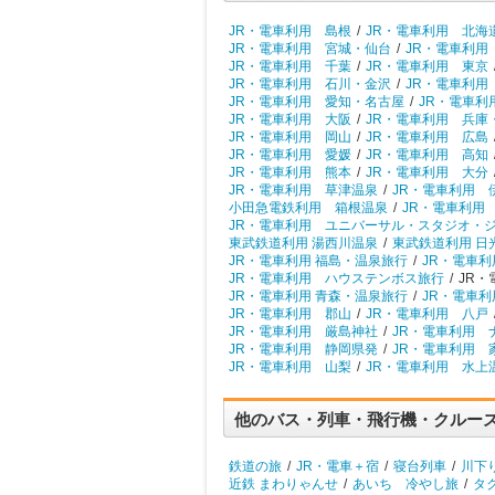
JR・電車利用 島根
/
JR・電車利用 北海
JR・電車利用 宮城・仙台
/
JR・電車利用
JR・電車利用 千葉
/
JR・電車利用 東京
JR・電車利用 石川・金沢
/
JR・電車利用
JR・電車利用 愛知・名古屋
/
JR・電車利
JR・電車利用 大阪
/
JR・電車利用 兵庫
JR・電車利用 岡山
/
JR・電車利用 広島
JR・電車利用 愛媛
/
JR・電車利用 高知
JR・電車利用 熊本
/
JR・電車利用 大分
JR・電車利用 草津温泉
/
JR・電車利用 
小田急電鉄利用 箱根温泉
/
JR・電車利用
JR・電車利用 ユニバーサル・スタジオ・
東武鉄道利用 湯西川温泉
/
東武鉄道利用 日
JR・電車利用 福島・温泉旅行
/
JR・電車利
JR・電車利用 ハウステンボス旅行
/
JR・
JR・電車利用 青森・温泉旅行
/
JR・電車利
JR・電車利用 郡山
/
JR・電車利用 八戸
JR・電車利用 厳島神社
/
JR・電車利用 
JR・電車利用 静岡県発
/
JR・電車利用 
JR・電車利用 山梨
/
JR・電車利用 水上
他のバス・列車・飛行機・クルー
鉄道の旅
/
JR・電車＋宿
/
寝台列車
/
川下
近鉄 まわりゃんせ
/
あいち 冷やし旅
/
タ