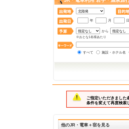
JR・電車利用 岩手・温泉旅
年
月
から
※おとな1名様あたり
すべて
施設・ホテル名
ご指定いただきました
条件を変えて再度検索
他のJR・電車＋宿を見る