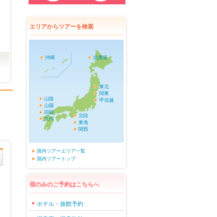
エリアからツアーを検索
沖縄
北海道
東北
関東
山陰
甲信越
山陽
四国
北陸
九州
東海
関西
国内ツアーエリア一覧
国内ツアートップ
宿のみのご予約はこちらへ
ホテル・旅館予約