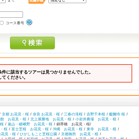
まで
コース番号
条件に該当するツアーは見つかりませんでした。
してください。
/
京都 お花見・桜
/
奈良 お花見・桜
/
三春の滝桜
/
吉野千本桜
/
醍醐寺 桜
/
角館 お花見・桜
/
北上展勝地 お花見・桜
/
小岩井農場 お花見・桜
/
桜
/
嵐山・嵯峨野 お花見・桜
/
錦帯橋 お花見・桜/
・桜
/
富士芝桜 お花見・桜
/
沖縄 お花見・桜
/
東寺 お花見・桜
/
お花見・桜
/
ひがしもこと芝桜公園
/
京都御所 お花見・桜
/