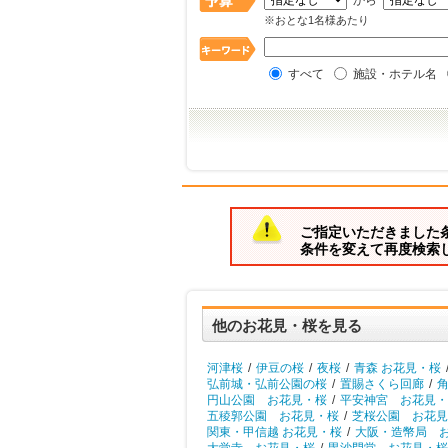
から
※おとな1名様あたり
すべて
施設・ホテル名
ご指定いただきました
条件を変えて再度検索
他のお花見・桜を見る
河津桜
/
伊豆の桜
/
夜桜
/
青森 お花見・桜
弘前城・弘前公園の桜
/
置賜さくら回廊
/
円山公園 お花見・桜
/
平安神宮 お花見・
五稜郭公園 お花見・桜
/
芝桜公園 お花見
関東・甲信越 お花見・桜
/
大阪・造幣局 