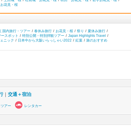
/
上田城 桜
/
松前城 お花見・桜
/
秋田 お花見・桜
/
岩手お花見・桜
/
 お花見・桜
く国内旅行・ツアー
/
春休み旅行
/
お花見・桜
/
祭り
/
夏休み旅行
/
ワースポット
/
特別公開・特別拝観ツアー
/
Japan Highlights Travel
/
ェニック
/
日本中から大阪いらっしゃい2022
/
紅葉
/
旅のおすすめ
行
｜
交通＋宿泊
スツアー
レンタカー