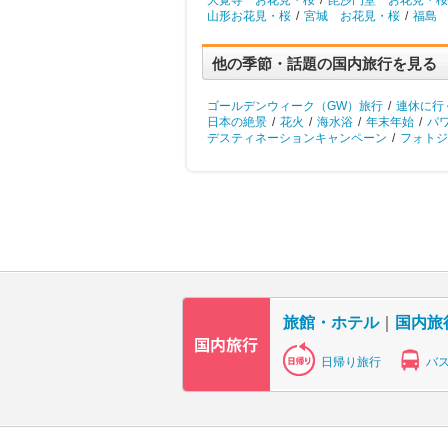
大覚寺 お花見・桜
/
毘沙門堂 お花見・桜
山形お花見・桜
/
宮城 お花見・桜
/
福島
他の季節・話題の国内旅行を見る
ゴールデンウィーク（GW）旅行
/
連休に行
日本の絶景
/
花火
/
海水浴
/
年末年始
/
パ
デスティネーションキャンペーン
/
フォトジ
旅館・ホテル
｜
国内旅
日帰り旅行
バ