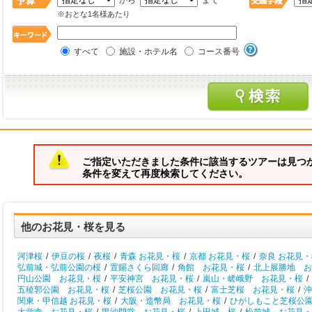
から
まで
※おとな1名様あたり
すべて
施設・ホテル名
コース番号
ご指定いただきました条件に該当するツアーは見つ
条件を変えて再度検索してください。
他のお花見・桜を見る
河津桜
/
伊豆の桜
/
夜桜
/
青森 お花見・桜
/
京都 お花見・桜
/
奈良 お花見
弘前城・弘前公園の桜
/
置賜さくら回廊
/
角館 お花見・桜
/
北上展勝地 お
円山公園 お花見・桜
/
平安神宮 お花見・桜
/
嵐山・嵯峨野 お花見・桜
/
五稜郭公園 お花見・桜
/
芝桜公園 お花見・桜
/
富士芝桜 お花見・桜
/
沖
関東・甲信越 お花見・桜
/
大阪・造幣局 お花見・桜
/
ひがしもこと芝桜公