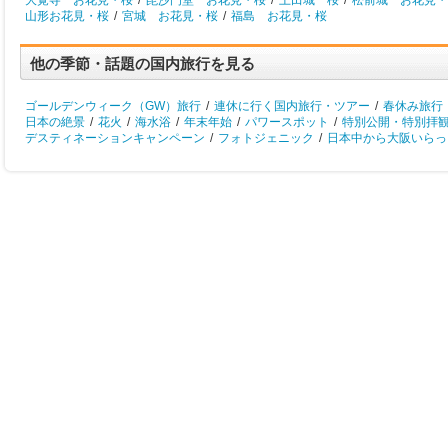
大覚寺 お花見・桜
/
毘沙門堂 お花見・桜
/
上田城 桜
/
松前城 お花見・
山形お花見・桜
/
宮城 お花見・桜
/
福島 お花見・桜
他の季節・話題の国内旅行を見る
ゴールデンウィーク（GW）旅行
/
連休に行く国内旅行・ツアー
/
春休み旅行
日本の絶景
/
花火
/
海水浴
/
年末年始
/
パワースポット
/
特別公開・特別拝
デスティネーションキャンペーン
/
フォトジェニック
/
日本中から大阪いらっし