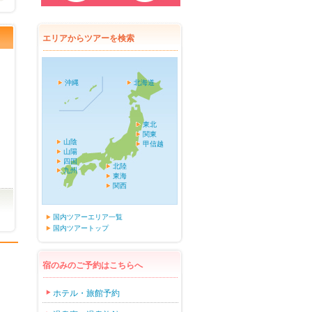
エリアからツアーを検索
沖縄
北海道
東北
関東
山陰
甲信越
山陽
四国
北陸
九州
東海
関西
国内ツアーエリア一覧
国内ツアートップ
宿のみのご予約はこちらへ
ホテル・旅館予約