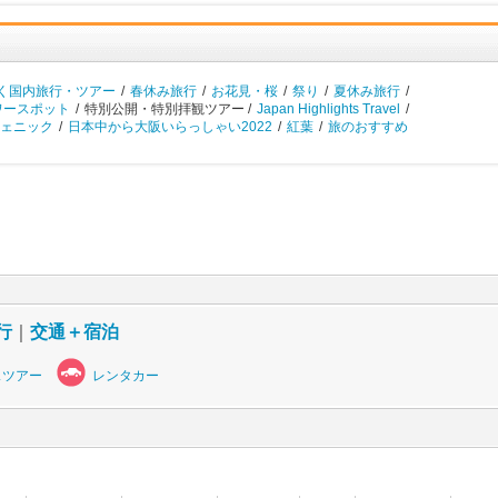
く国内旅行・ツアー
/
春休み旅行
/
お花見・桜
/
祭り
/
夏休み旅行
/
ワースポット
/
特別公開・特別拝観ツアー /
Japan Highlights Travel
/
ェニック
/
日本中から大阪いらっしゃい2022
/
紅葉
/
旅のおすすめ
行
｜
交通＋宿泊
スツアー
レンタカー