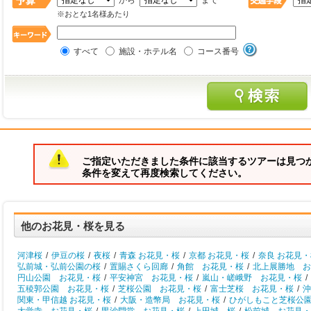
から
まで
※おとな1名様あたり
すべて
施設・ホテル名
コース番号
ご指定いただきました条件に該当するツアーは見つ
条件を変えて再度検索してください。
他のお花見・桜を見る
河津桜
/
伊豆の桜
/
夜桜
/
青森 お花見・桜
/
京都 お花見・桜
/
奈良 お花見
弘前城・弘前公園の桜
/
置賜さくら回廊
/
角館 お花見・桜
/
北上展勝地 お
円山公園 お花見・桜
/
平安神宮 お花見・桜
/
嵐山・嵯峨野 お花見・桜
/
五稜郭公園 お花見・桜
/
芝桜公園 お花見・桜
/
富士芝桜 お花見・桜
/
沖
関東・甲信越 お花見・桜
/
大阪・造幣局 お花見・桜
/
ひがしもこと芝桜公