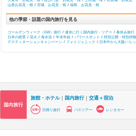
大覚寺 お花見・桜
/
毘沙門堂 お花見・桜
/
上田城 桜
/
松前城 お花見・
山形お花見・桜
/
宮城 お花見・桜
/
福島 お花見・桜
他の季節・話題の国内旅行を見る
ゴールデンウィーク（GW）旅行
/
連休に行く国内旅行・ツアー
/
春休み旅行
日本の絶景
/
花火
/
海水浴
/
年末年始
/
パワースポット
/
特別公開・特別拝
デスティネーションキャンペーン
/
フォトジェニック
/
日本中から大阪いらっし
旅館・ホテル
｜
国内旅行
｜
交通＋宿泊
日帰り旅行
バスツアー
レンタカー