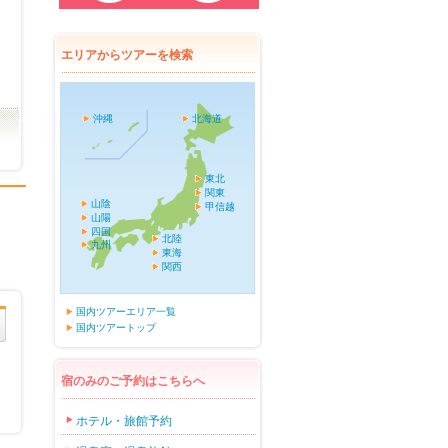
エリアからツアーを検索
沖縄
北海道
東北
関東
山陰
甲信越
山陽
四国
北陸
九州
東海
関西
国内ツアーエリア一覧
国内ツアートップ
宿のみのご予約はこちらへ
ホテル・旅館予約