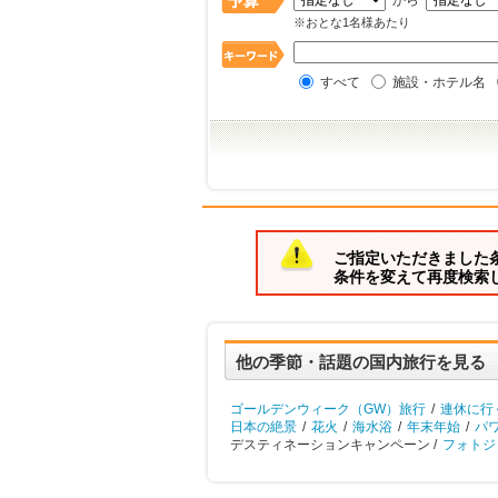
から
※おとな1名様あたり
すべて
施設・ホテル名
ご指定いただきました
条件を変えて再度検索
他の季節・話題の国内旅行を見る
ゴールデンウィーク（GW）旅行
/
連休に行
日本の絶景
/
花火
/
海水浴
/
年末年始
/
パ
デスティネーションキャンペーン /
フォトジ