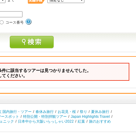
まで
コース番号
条件に該当するツアーは見つかりませんでした。
してください。
く国内旅行・ツアー
/
春休み旅行
/
お花見・桜
/
祭り
/
夏休み旅行
/
ワースポット
/
特別公開・特別拝観ツアー
/
Japan Highlights Travel
/
ェニック
/
日本中から大阪いらっしゃい2022
/
紅葉
/
旅のおすすめ