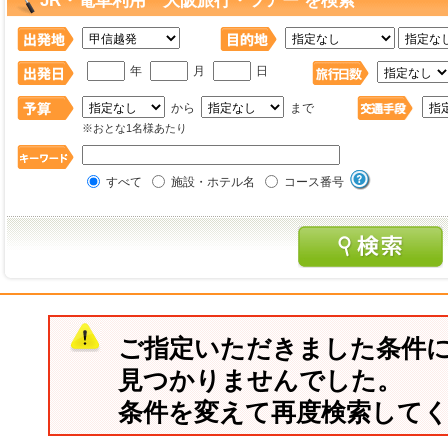
JR・電車利用 大阪旅行・ツアー を検索
年
月
日
から
まで
※おとな1名様あたり
すべて
施設・ホテル名
コース番号
ご指定いただきました条件
見つかりませんでした。
条件を変えて再度検索して