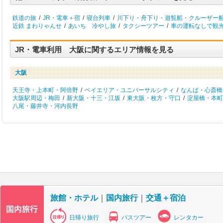
鉄道の旅
/
JR・電車＋宿
/
寝台列車
/
川下り・舟下り・遊覧船・クルーザー
近鉄 まわりゃんせ
/
あいち 冷やし旅
/
タクシーツアー
/
車の運転なしで観
JR・電車利用 大阪に関するエリア情報を見る
大阪
天王寺・上本町・阿倍野
/
ベイエリア・ユニバーサルシティ
/
なんば・心斎橋
大阪駅周辺・梅田
/
新大阪・十三・江坂
/
東大阪・枚方・守口
/
淀屋橋・本町
八尾・藤井寺・河内長野
旅館・ホテル
｜
国内旅行
｜
交通＋宿泊
日帰り旅行
バスツアー
レンタカー