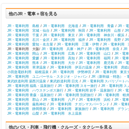
他のJR・電車＋宿を見る
JR・電車利用 島根
/
JR・電車利用 北海道
/
JR・電車利用 青森
/
JR・
JR・電車利用 宮城・仙台
/
JR・電車利用 秋田
/
JR・電車利用 山形
/
J
JR・電車利用 千葉
/
JR・電車利用 東京
/
JR・電車利用 神奈川・横浜
/
JR・電車利用 石川・金沢
/
JR・電車利用 福井
/
JR・電車利用 長野
/
J
JR・電車利用 愛知・名古屋
/
JR・電車利用 三重・伊勢
/
JR・電車利用 
JR・電車利用 大阪/
JR・電車利用 兵庫・神戸
/
JR・電車利用 奈良
/
J
JR・電車利用 岡山
/
JR・電車利用 広島
/
JR・電車利用 山口
/
JR・電
JR・電車利用 愛媛
/
JR・電車利用 高知
/
JR・電車利用 福岡
/
JR・電
JR・電車利用 熊本
/
JR・電車利用 大分
/
JR・電車利用 鹿児島
/
JR・
JR・電車利用 草津温泉
/
JR・電車利用 伊豆の温泉
/
JR・電車利用 房総
小田急電鉄利用 箱根温泉
/
JR・電車利用 伊勢神宮
/
JR・電車利用 東京
JR・電車利用 ユニバーサル・スタジオ・ジャパン
/
JR（新幹線・特急）・
東武鉄道利用 湯西川温泉
/
東武鉄道利用 日光
/
JR・電車利用 スパリゾート
JR・電車利用 福島・温泉旅行
/
JR・電車利用 スキー旅行
/
JR・電車利用 
JR・電車利用 ハウステンボス旅行
/
JR・電車利用 岩手・温泉旅行
/
JR・
JR・電車利用 青森・温泉旅行
/
JR・電車利用 別府旅行
/
JR・電車利用 軽
JR・電車利用 郡山
/
JR・電車利用 八戸
/
JR・電車利用 浜松
/
JR・電
JR・電車利用 厳島神社
/
JR・電車利用 ナガシマスパーランド
/
JR・電
JR・電車利用 静岡県発
/
JR・電車利用 家族旅行
/
JR・電車利用 グラン
JR・電車利用 山梨
/
JR・電車利用 水上温泉
他のバス・列車・飛行機・クルーズ・タクシーを見る