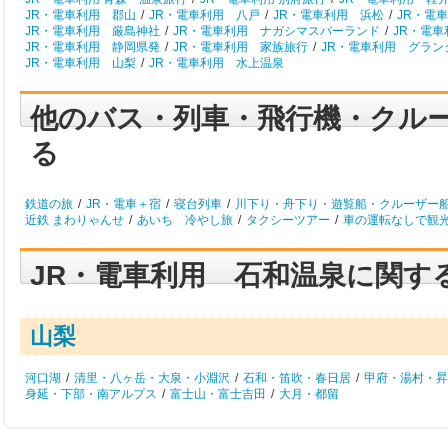
JR・電車利用 郡山
/
JR・電車利用 八戸
/
JR・電車利用 浜松
/
JR・電
JR・電車利用 厳島神社
/
JR・電車利用 ナガシマスパーランド
/
JR・電
JR・電車利用 静岡県発
/
JR・電車利用 家族旅行
/
JR・電車利用 グラン
JR・電車利用 山梨
/
JR・電車利用 水上温泉
他のバス・列車・飛行機・クル
る
鉄道の旅
/
JR・電車＋宿
/
寝台列車
/
川下り・舟下り・遊覧船・クルーザー
近鉄 まわりゃんせ
/
あいち 冷やし旅
/
タクシーツアー
/
車の運転なしで観
JR・電車利用 石和温泉に関す
山梨
河口湖
/
清里・八ヶ岳・大泉・小淵沢
/
石和・笛吹・春日居
/
甲府・湯村・昇
身延・下部・南アルプス
/
富士山・富士吉田
/
大月・都留