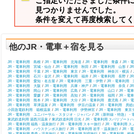
ご指定いただきました条件
見つかりませんでした。
条件を変えて再度検索して
他のJR・電車＋宿を見る
JR・電車利用 島根
/
JR・電車利用 北海道
/
JR・電車利用 青森
/
JR・
JR・電車利用 宮城・仙台
/
JR・電車利用 秋田
/
JR・電車利用 山形
/
J
JR・電車利用 千葉
/
JR・電車利用 東京
/
JR・電車利用 神奈川・横浜
/
JR・電車利用 石川・金沢
/
JR・電車利用 福井
/
JR・電車利用 長野
/
J
JR・電車利用 愛知・名古屋
/
JR・電車利用 三重・伊勢
/
JR・電車利用 
JR・電車利用 大阪
/
JR・電車利用 兵庫・神戸
/
JR・電車利用 奈良
/
J
JR・電車利用 岡山
/
JR・電車利用 広島
/
JR・電車利用 山口
/
JR・電
JR・電車利用 愛媛
/
JR・電車利用 高知
/
JR・電車利用 福岡
/
JR・電
JR・電車利用 熊本
/
JR・電車利用 大分
/
JR・電車利用 鹿児島
/
JR・
JR・電車利用 草津温泉
/
JR・電車利用 伊豆の温泉
/
JR・電車利用 房総
小田急電鉄利用 箱根温泉
/
JR・電車利用 伊勢神宮
/
JR・電車利用 東京
JR・電車利用 ユニバーサル・スタジオ・ジャパン
/
JR（新幹線・特急）・
東武鉄道利用 湯西川温泉
/
東武鉄道利用 日光
/
JR・電車利用 スパリゾート
JR・電車利用 福島・温泉旅行
/
JR・電車利用 スキー旅行
/
JR・電車利用 
JR・電車利用 ハウステンボス旅行
/
JR・電車利用 岩手・温泉旅行
/
JR・
JR・電車利用 青森・温泉旅行
/
JR・電車利用 別府旅行
/
JR・電車利用 軽