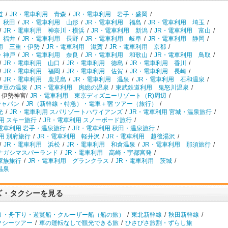
道
/
JR・電車利用 青森
/
JR・電車利用 岩手・盛岡
/
 秋田
/
JR・電車利用 山形
/
JR・電車利用 福島
/
JR・電車利用 埼玉
/
/
JR・電車利用 神奈川・横浜
/
JR・電車利用 新潟
/
JR・電車利用 富山
/
 福井
/
JR・電車利用 長野
/
JR・電車利用 岐阜
/
JR・電車利用 静岡
/
用 三重・伊勢
/
JR・電車利用 滋賀
/
JR・電車利用 京都
/
・神戸
/
JR・電車利用 奈良
/
JR・電車利用 和歌山
/
JR・電車利用 鳥取
/
/
JR・電車利用 山口
/
JR・電車利用 徳島
/
JR・電車利用 香川
/
/
JR・電車利用 福岡
/
JR・電車利用 佐賀
/
JR・電車利用 長崎
/
/
JR・電車利用 鹿児島
/
JR・電車利用 温泉
/
JR・電車利用 石和温泉
/
伊豆の温泉
/
JR・電車利用 房総の温泉
/
東武鉄道利用 鬼怒川温泉
/
 伊勢神宮/
JR・電車利用 東京ディズニーリゾート（R)周辺
/
ジャパン
/
JR（新幹線・特急）・電車＋宿 ツアー（旅行）
/
光
/
JR・電車利用 スパリゾートハワイアンズ
/
JR・電車利用 宮城・温泉旅行
/
用 スキー旅行
/
JR・電車利用 スノーボード旅行
/
電車利用 岩手・温泉旅行
/
JR・電車利用 秋田・温泉旅行
/
用 別府旅行
/
JR・電車利用 軽井沢
/
JR・電車利用 越後湯沢
/
/
JR・電車利用 浜松
/
JR・電車利用 和倉温泉
/
JR・電車利用 那須旅行
/
ナガシマスパーランド
/
JR・電車利用 高崎・宇都宮発
/
家族旅行
/
JR・電車利用 グランクラス
/
JR・電車利用 茨城
/
温泉
ズ・タクシーを見る
り・舟下り・遊覧船・クルーザー船（船の旅）
/
東北新幹線
/
秋田新幹線
/
クシーツアー
/
車の運転なしで観光できる旅
/
ひさびさ旅割・ずらし旅