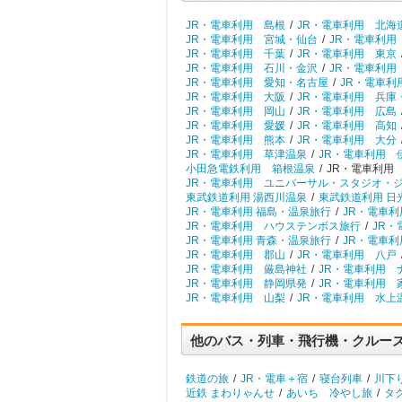
JR・電車利用 島根
/
JR・電車利用 北海
JR・電車利用 宮城・仙台
/
JR・電車利用
JR・電車利用 千葉
/
JR・電車利用 東京
JR・電車利用 石川・金沢
/
JR・電車利用
JR・電車利用 愛知・名古屋
/
JR・電車利
JR・電車利用 大阪
/
JR・電車利用 兵庫
JR・電車利用 岡山
/
JR・電車利用 広島
JR・電車利用 愛媛
/
JR・電車利用 高知
JR・電車利用 熊本
/
JR・電車利用 大分
JR・電車利用 草津温泉
/
JR・電車利用 
小田急電鉄利用 箱根温泉
/
JR・電車利用
JR・電車利用 ユニバーサル・スタジオ・
東武鉄道利用 湯西川温泉
/
東武鉄道利用 日
JR・電車利用 福島・温泉旅行
/
JR・電車利
JR・電車利用 ハウステンボス旅行
/
JR・
JR・電車利用 青森・温泉旅行
/
JR・電車利
JR・電車利用 郡山
/
JR・電車利用 八戸
JR・電車利用 厳島神社
/
JR・電車利用 
JR・電車利用 静岡県発
/
JR・電車利用 
JR・電車利用 山梨
/
JR・電車利用 水上
他のバス・列車・飛行機・クルー
鉄道の旅
/
JR・電車＋宿
/
寝台列車
/
川下
近鉄 まわりゃんせ
/
あいち 冷やし旅
/
タ