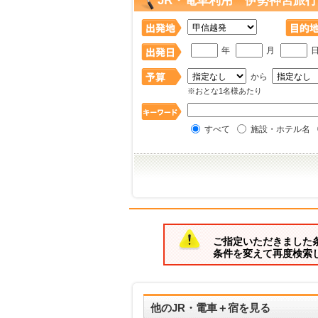
JR・電車利用 伊勢神宮旅行
年
月
から
※おとな1名様あたり
すべて
施設・ホテル名
ご指定いただきました
条件を変えて再度検索
他のJR・電車＋宿を見る