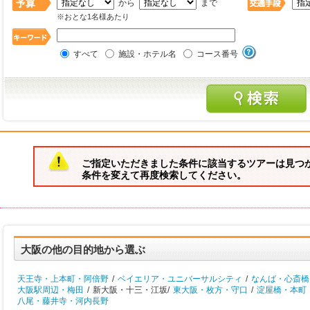
から
まで
※おとな1名様あたり
すべて
施設・ホテル名
コース番号
ご指定いただきました条件に該当するツアーは見つ
条件を変えて再度検索してください。
大阪の他の目的地から選ぶ
天王寺・上本町・阿倍野
/
ベイエリア・ユニバーサルシティ
/
なんば・心斎橋
大阪駅周辺・梅田
/
新大阪・十三・江坂/
東大阪・枚方・守口
/
淀屋橋・本町
八尾・藤井寺・河内長野