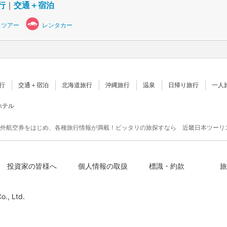
行
｜
交通＋宿泊
スツアー
レンタカー
行
交通＋宿泊
北海道旅行
沖縄旅行
温泉
日帰り旅行
一人
ホテル
外航空券をはじめ、各種旅行情報が満載！ピッタリの旅探すなら 近畿日本ツーリ
投資家の皆様へ
個人情報の取扱
標識・約款
旅
o., Ltd.