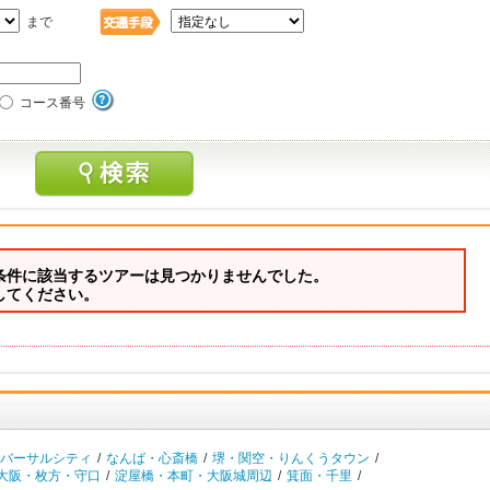
まで
コース番号
条件に該当するツアーは見つかりませんでした。
してください。
バーサルシティ
/
なんば・心斎橋
/
堺・関空・りんくうタウン
/
大阪・枚方・守口
/
淀屋橋・本町・大阪城周辺
/
箕面・千里
/