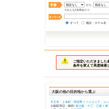
から
※おとな1名様あたり
すべて
施設・ホテル名
ご指定いただきました
条件を変えて再度検索
大阪の他の目的地から選ぶ
天王寺・上本町・阿倍野
/
ベイエリア・ユニ
大阪駅周辺・梅田/
新大阪・十三・江坂
/
東