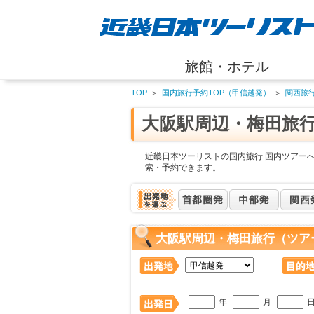
旅館・ホテル
TOP
＞
国内旅行予約TOP（甲信越発）
＞
関西旅
大阪駅周辺・梅田旅
近畿日本ツーリストの国内旅行 国内ツアー
索・予約できます。
大阪駅周辺・梅田旅行（ツア
年
月