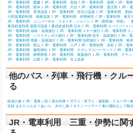
JR・電車利用 愛媛
/
JR・電車利用 高知
/
JR・電車利用 福岡
/
JR・電
JR・電車利用 熊本
/
JR・電車利用 大分
/
JR・電車利用 鹿児島
/
JR・
JR・電車利用 草津温泉
/
JR・電車利用 伊豆の温泉
/
JR・電車利用 房総
小田急電鉄利用 箱根温泉
/
JR・電車利用 伊勢神宮
/
JR・電車利用 東京
JR・電車利用 ユニバーサル・スタジオ・ジャパン
/
JR（新幹線・特急）・
東武鉄道利用 湯西川温泉
/
東武鉄道利用 日光
/
JR・電車利用 スパリゾート
JR・電車利用 福島・温泉旅行
/
JR・電車利用 スキー旅行
/
JR・電車利用 
JR・電車利用 ハウステンボス旅行
/
JR・電車利用 岩手・温泉旅行
/
JR・
JR・電車利用 青森・温泉旅行
/
JR・電車利用 別府旅行
/
JR・電車利用 軽
JR・電車利用 郡山
/
JR・電車利用 八戸
/
JR・電車利用 浜松
/
JR・電
JR・電車利用 厳島神社
/
JR・電車利用 ナガシマスパーランド
/
JR・電
JR・電車利用 静岡県発
/
JR・電車利用 家族旅行
/
JR・電車利用 グラン
JR・電車利用 山梨
/
JR・電車利用 水上温泉
他のバス・列車・飛行機・クル
る
鉄道の旅
/
JR・電車＋宿
/
寝台列車
/
川下り・舟下り・遊覧船・クルーザー
近鉄 まわりゃんせ
/
あいち 冷やし旅
/
タクシーツアー
/
車の運転なしで観
JR・電車利用 三重・伊勢に関
る