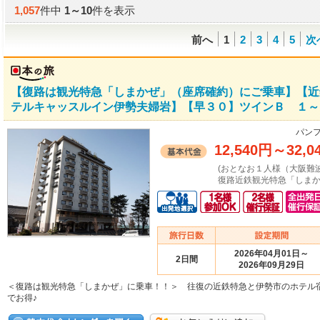
1,057
件中
1
～
10
件を表示
前へ
1
2
3
4
5
次
【復路は観光特急「しまかぜ」（座席確約）にご乗車】【近
テルキャッスルイン伊勢夫婦岩】【早３０】ツインＢ １～３
パンフ
12,540円
～
32,0
(おとなお１人様（大阪難
復路近鉄観光特急「しまか
2026年04月01日～
2日間
2026年09月29日
＜復路は観光特急「しまかぜ」に乗車！！＞ 往復の近鉄特急と伊勢市のホテル
でお得♪