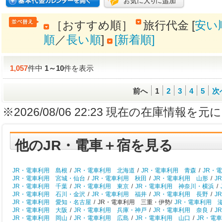
［おすすめ順］
旅行代金 [
安い
順
／
長い順
]
[新着順]
1,057
件中
1
～
10
件を表示
前へ
1
2
3
4
5
次
※2026/08/06 22:23 現在の在庫情
他のJR・電車＋宿を見る
JR・電車利用 島根
/
JR・電車利用 北海道
/
JR・電車利用 青森
/
JR・
JR・電車利用 宮城・仙台
/
JR・電車利用 秋田
/
JR・電車利用 山形
/
J
JR・電車利用 千葉
/
JR・電車利用 東京
/
JR・電車利用 神奈川・横浜
/
JR・電車利用 石川・金沢
/
JR・電車利用 福井
/
JR・電車利用 長野
/
J
JR・電車利用 愛知・名古屋
/
JR・電車利用 三重・伊勢/
JR・電車利用 
JR・電車利用 大阪
/
JR・電車利用 兵庫・神戸
/
JR・電車利用 奈良
/
J
JR・電車利用 岡山
/
JR・電車利用 広島
/
JR・電車利用 山口
/
JR・電