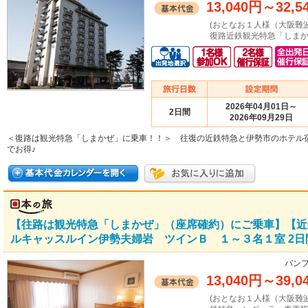
13,040円
～
32,5
(おとなお１人様（大阪難
復路近鉄観光特急「しまか
2026年04月01日～
2日間
2026年09月29日
＜復路は観光特急「しまかぜ」に乗車！！＞ 往復の近鉄特急と伊勢市のホテル
でお得♪
【往路は観光特急「しまかぜ」（座席確約）にご乗車】【近
ルキャッスルイン伊勢夫婦岩 ツインＢ １～３名１室 2日
パンフ
13,040円
～
39,0
(おとなお１人様（大阪難