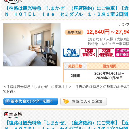
【往路は観光特急「しまかぜ」（座席確約）にご乗車】【近
Ｎ ＨＯＴＥＬ Ｉｓｅ セミダブル １・２名１室 2日間
パンフ
12,840円
～
27,9
(おとなお１人様（大阪難
鉄特急・レギュラー車両指
2026年04月01日～
2日間
2026年09月28日
＜往路は観光特急「しまかぜ」に乗車！！＞ 往復の近鉄特急と伊勢市のホテル
でお得♪
【復路は観光特急「しまかぜ」（座席確約）にご乗車】【近
Ｎ ＨＯＴＥＬ Ｉｓｅ セミダブル １・２名１室 2日間