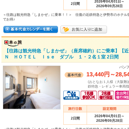
2026年04月01日～
2日間
2026年09月28日
＜往路は観光特急「しまかぜ」に乗車！！＞ 往復の近鉄特急と伊勢市のホテル
でお得♪
【往路は観光特急「しまかぜ」（座席確約）にご乗車】【近
Ｎ ＨＯＴＥＬ Ｉｓｅ ダブル １・２名１室 2日間
パンフ
13,440円
～
28,5
(おとなお１人様（大阪難
鉄特急・レギュラー車両指
2026年04月01日～
2日間
2026年09月28日