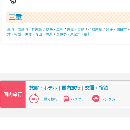
三重
鳥羽・南鳥羽・答志島
/
伊勢・二見
/
志摩・賢島
/
伊勢志摩
/
鈴鹿・四日市
津・松阪・伊賀・青山・榊原
/
奥伊勢・東紀州・熊野
旅館・ホテル
｜
国内旅行
｜
交通＋宿泊
日帰り旅行
バスツアー
レンタカー