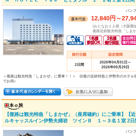
パンフ
12,840円
～
27,9
(おとなお１人様（大阪難
復路近鉄観光特急「しまか
2026年04月01日～
2日間
2026年09月29日
＜復路は観光特急「しまかぜ」に乗車！！＞ 往復の近鉄特急と伊勢市のホテル
でお得♪
【復路は観光特急「しまかぜ」（座席確約）にご乗車】【近
ルキャッスルイン伊勢夫婦岩 ツインＢ １～３名１室 2日
パンフ