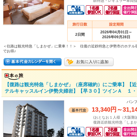
鉄特急・レギュラー車両指
2026年04月01日～
2日間
2026年09月28日
＜往路は観光特急「しまかぜ」に乗車！！＞ 往復の近鉄特急と伊勢市のホテル
でお得♪
【復路は観光特急「しまかぜ」（座席確約）にご乗車】【近
テルキャッスルイン伊勢夫婦岩】【早３０】ツインＡ １・２
パンフ
13,340円
～
31,1
(おとなお１人様（大阪難
復路近鉄観光特急「しまか