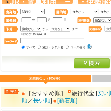
JR・電車利用 三重・伊勢旅
年
月
日
から
まで
※おとな1名様あたり
すべて
施設・ホテル名
コース番号
添乗員なし（1057件）
［おすすめ順］
旅行代金 [
安い
順
／
長い順
]
[新着順]