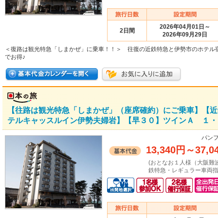
2026年04月01日～
2日間
2026年09月29日
＜復路は観光特急「しまかぜ」に乗車！！＞ 往復の近鉄特急と伊勢市のホテル
でお得♪
【往路は観光特急「しまかぜ」（座席確約）にご乗車】【近
テルキャッスルイン伊勢夫婦岩】【早３０】ツインＡ １・２
パンフ
13,340円
～
37,0
(おとなお１人様（大阪難
鉄特急・レギュラー車両指