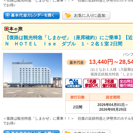
＜往路は観光特急「しまかぜ」に乗車！！＞ 往復の近鉄特急と伊勢市のホテル
でお得♪
【復路は観光特急「しまかぜ」（座席確約）にご乗車】【近
Ｎ ＨＯＴＥＬ Ｉｓｅ ダブル １・２名１室 2日間
パンフ
13,440円
～
28,5
(おとなお１人様（大阪難
復路近鉄観光特急「しまか
2026年04月01日～
2日間
2026年09月29日
＜復路は観光特急「しまかぜ」に乗車！！＞ 往復の近鉄特急と伊勢市のホテル
でお得♪