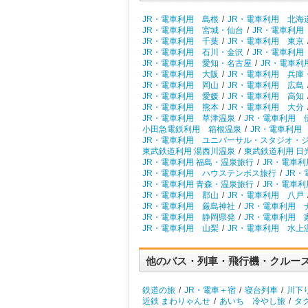
JR・電車利用 島根
/
JR・電車利用 北海
JR・電車利用 宮城・仙台
/
JR・電車利用
JR・電車利用 千葉
/
JR・電車利用 東京
JR・電車利用 石川・金沢
/
JR・電車利用
JR・電車利用 愛知・名古屋
/
JR・電車利
JR・電車利用 大阪
/
JR・電車利用 兵庫
JR・電車利用 岡山
/
JR・電車利用 広島
JR・電車利用 愛媛
/
JR・電車利用 高知
JR・電車利用 熊本
/
JR・電車利用 大分
JR・電車利用 草津温泉
/
JR・電車利用 
小田急電鉄利用 箱根温泉
/
JR・電車利用
JR・電車利用 ユニバーサル・スタジオ・
東武鉄道利用 湯西川温泉
/
東武鉄道利用 日
JR・電車利用 福島・温泉旅行
/
JR・電車利
JR・電車利用 ハウステンボス旅行
/
JR・
JR・電車利用 青森・温泉旅行
/
JR・電車利
JR・電車利用 郡山
/
JR・電車利用 八戸
JR・電車利用 厳島神社
/
JR・電車利用 
JR・電車利用 静岡県発
/
JR・電車利用 
JR・電車利用 山梨
/
JR・電車利用 水上
他のバス・列車・飛行機・クルー
鉄道の旅
/
JR・電車＋宿
/
寝台列車
/
川下
近鉄 まわりゃんせ
/
あいち 冷やし旅
/
タ