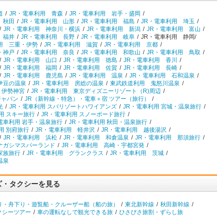
道
/
JR・電車利用 青森
/
JR・電車利用 岩手・盛岡
/
 秋田
/
JR・電車利用 山形
/
JR・電車利用 福島
/
JR・電車利用 埼玉
/
/
JR・電車利用 神奈川・横浜
/
JR・電車利用 新潟
/
JR・電車利用 富山
/
 福井
/
JR・電車利用 長野
/
JR・電車利用 岐阜
/
JR・電車利用 静岡/
用 三重・伊勢
/
JR・電車利用 滋賀
/
JR・電車利用 京都
/
・神戸
/
JR・電車利用 奈良
/
JR・電車利用 和歌山
/
JR・電車利用 鳥取
/
/
JR・電車利用 山口
/
JR・電車利用 徳島
/
JR・電車利用 香川
/
/
JR・電車利用 福岡
/
JR・電車利用 佐賀
/
JR・電車利用 長崎
/
/
JR・電車利用 鹿児島
/
JR・電車利用 温泉
/
JR・電車利用 石和温泉
/
伊豆の温泉
/
JR・電車利用 房総の温泉
/
東武鉄道利用 鬼怒川温泉
/
 伊勢神宮
/
JR・電車利用 東京ディズニーリゾート（R)周辺
/
ジャパン
/
JR（新幹線・特急）・電車＋宿 ツアー（旅行）
/
光
/
JR・電車利用 スパリゾートハワイアンズ
/
JR・電車利用 宮城・温泉旅行
/
用 スキー旅行
/
JR・電車利用 スノーボード旅行
/
電車利用 岩手・温泉旅行
/
JR・電車利用 秋田・温泉旅行
/
用 別府旅行
/
JR・電車利用 軽井沢
/
JR・電車利用 越後湯沢
/
/
JR・電車利用 浜松
/
JR・電車利用 和倉温泉
/
JR・電車利用 那須旅行
/
ナガシマスパーランド
/
JR・電車利用 高崎・宇都宮発
/
家族旅行
/
JR・電車利用 グランクラス
/
JR・電車利用 茨城
/
温泉
ズ・タクシーを見る
り・舟下り・遊覧船・クルーザー船（船の旅）
/
東北新幹線
/
秋田新幹線
/
クシーツアー
/
車の運転なしで観光できる旅
/
ひさびさ旅割・ずらし旅