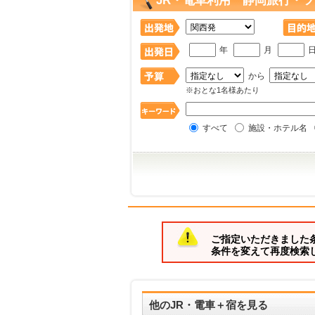
JR・電車利用 静岡旅行・ツ
年
月
から
※おとな1名様あたり
すべて
施設・ホテル名
ご指定いただきました
条件を変えて再度検索
他のJR・電車＋宿を見る