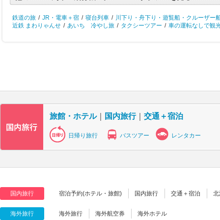
鉄道の旅
/
JR・電車＋宿
/
寝台列車
/
川下り・舟下り・遊覧船・クルーザー
近鉄 まわりゃんせ
/
あいち 冷やし旅
/
タクシーツアー
/
車の運転なしで観
旅館・ホテル
｜
国内旅行
｜
交通＋宿泊
日帰り旅行
バスツアー
レンタカー
国内旅行
宿泊予約(ホテル・旅館)
国内旅行
交通＋宿泊
北
海外旅行
海外旅行
海外航空券
海外ホテル