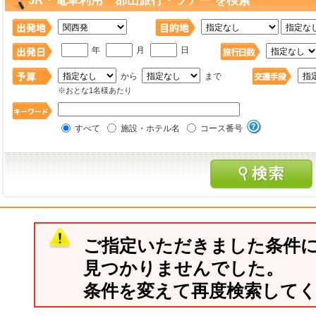
JR・電車利用 郡山旅行・ツアー を検索
年
月
日
から
まで
※おとな1名様あたり
すべて
施設・ホテル名
コース番号
ご指定いただきました条件
見つかりませんでした。
条件を変えて再度検索して