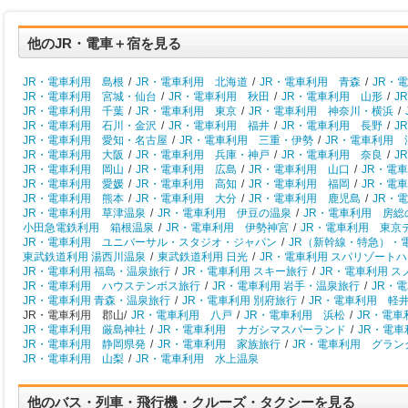
他のJR・電車＋宿を見る
JR・電車利用 島根
/
JR・電車利用 北海道
/
JR・電車利用 青森
/
JR・
JR・電車利用 宮城・仙台
/
JR・電車利用 秋田
/
JR・電車利用 山形
/
J
JR・電車利用 千葉
/
JR・電車利用 東京
/
JR・電車利用 神奈川・横浜
/
JR・電車利用 石川・金沢
/
JR・電車利用 福井
/
JR・電車利用 長野
/
J
JR・電車利用 愛知・名古屋
/
JR・電車利用 三重・伊勢
/
JR・電車利用 
JR・電車利用 大阪
/
JR・電車利用 兵庫・神戸
/
JR・電車利用 奈良
/
J
JR・電車利用 岡山
/
JR・電車利用 広島
/
JR・電車利用 山口
/
JR・電
JR・電車利用 愛媛
/
JR・電車利用 高知
/
JR・電車利用 福岡
/
JR・電
JR・電車利用 熊本
/
JR・電車利用 大分
/
JR・電車利用 鹿児島
/
JR・
JR・電車利用 草津温泉
/
JR・電車利用 伊豆の温泉
/
JR・電車利用 房総
小田急電鉄利用 箱根温泉
/
JR・電車利用 伊勢神宮
/
JR・電車利用 東京
JR・電車利用 ユニバーサル・スタジオ・ジャパン
/
JR（新幹線・特急）・
東武鉄道利用 湯西川温泉
/
東武鉄道利用 日光
/
JR・電車利用 スパリゾート
JR・電車利用 福島・温泉旅行
/
JR・電車利用 スキー旅行
/
JR・電車利用 
JR・電車利用 ハウステンボス旅行
/
JR・電車利用 岩手・温泉旅行
/
JR・
JR・電車利用 青森・温泉旅行
/
JR・電車利用 別府旅行
/
JR・電車利用 軽
JR・電車利用 郡山/
JR・電車利用 八戸
/
JR・電車利用 浜松
/
JR・電
JR・電車利用 厳島神社
/
JR・電車利用 ナガシマスパーランド
/
JR・電
JR・電車利用 静岡県発
/
JR・電車利用 家族旅行
/
JR・電車利用 グラン
JR・電車利用 山梨
/
JR・電車利用 水上温泉
他のバス・列車・飛行機・クルーズ・タクシーを見る