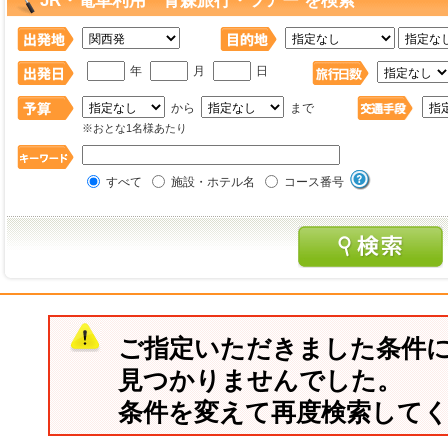
JR・電車利用 青森旅行・ツアー を検索
年
月
日
から
まで
※おとな1名様あたり
すべて
施設・ホテル名
コース番号
ご指定いただきました条件
見つかりませんでした。
条件を変えて再度検索して