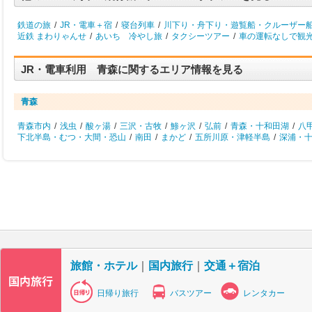
鉄道の旅
/
JR・電車＋宿
/
寝台列車
/
川下り・舟下り・遊覧船・クルーザー
近鉄 まわりゃんせ
/
あいち 冷やし旅
/
タクシーツアー
/
車の運転なしで観
JR・電車利用 青森に関するエリア情報を見る
青森
青森市内
/
浅虫
/
酸ヶ湯
/
三沢・古牧
/
鯵ヶ沢
/
弘前
/
青森・十和田湖
/
八
下北半島・むつ・大間・恐山
/
南田
/
まかど
/
五所川原・津軽半島
/
深浦・
旅館・ホテル
｜
国内旅行
｜
交通＋宿泊
日帰り旅行
バスツアー
レンタカー