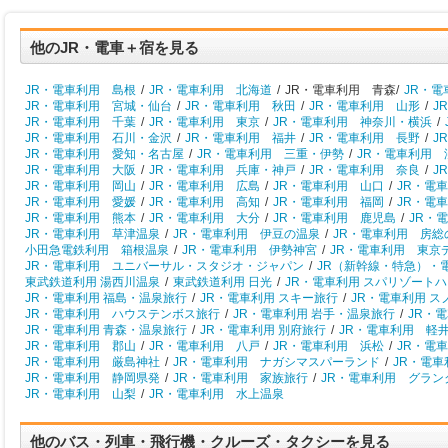
他のJR・電車＋宿を見る
JR・電車利用 島根
/
JR・電車利用 北海道
/
JR・電車利用 青森/
JR・
JR・電車利用 宮城・仙台
/
JR・電車利用 秋田
/
JR・電車利用 山形
/
J
JR・電車利用 千葉
/
JR・電車利用 東京
/
JR・電車利用 神奈川・横浜
/
JR・電車利用 石川・金沢
/
JR・電車利用 福井
/
JR・電車利用 長野
/
J
JR・電車利用 愛知・名古屋
/
JR・電車利用 三重・伊勢
/
JR・電車利用 
JR・電車利用 大阪
/
JR・電車利用 兵庫・神戸
/
JR・電車利用 奈良
/
J
JR・電車利用 岡山
/
JR・電車利用 広島
/
JR・電車利用 山口
/
JR・電
JR・電車利用 愛媛
/
JR・電車利用 高知
/
JR・電車利用 福岡
/
JR・電
JR・電車利用 熊本
/
JR・電車利用 大分
/
JR・電車利用 鹿児島
/
JR・
JR・電車利用 草津温泉
/
JR・電車利用 伊豆の温泉
/
JR・電車利用 房総
小田急電鉄利用 箱根温泉
/
JR・電車利用 伊勢神宮
/
JR・電車利用 東京
JR・電車利用 ユニバーサル・スタジオ・ジャパン
/
JR（新幹線・特急）・
東武鉄道利用 湯西川温泉
/
東武鉄道利用 日光
/
JR・電車利用 スパリゾート
JR・電車利用 福島・温泉旅行
/
JR・電車利用 スキー旅行
/
JR・電車利用 
JR・電車利用 ハウステンボス旅行
/
JR・電車利用 岩手・温泉旅行
/
JR・
JR・電車利用 青森・温泉旅行
/
JR・電車利用 別府旅行
/
JR・電車利用 軽
JR・電車利用 郡山
/
JR・電車利用 八戸
/
JR・電車利用 浜松
/
JR・電
JR・電車利用 厳島神社
/
JR・電車利用 ナガシマスパーランド
/
JR・電
JR・電車利用 静岡県発
/
JR・電車利用 家族旅行
/
JR・電車利用 グラン
JR・電車利用 山梨
/
JR・電車利用 水上温泉
他のバス・列車・飛行機・クルーズ・タクシーを見る