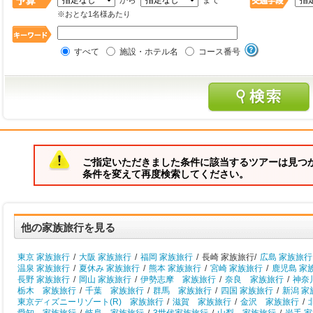
から
まで
※おとな1名様あたり
すべて
施設・ホテル名
コース番号
ご指定いただきました条件に該当するツアーは見つ
条件を変えて再度検索してください。
他の家族旅行を見る
東京 家族旅行
/
大阪 家族旅行
/
福岡 家族旅行
/
長崎 家族旅行/
広島 家族旅行
温泉 家族旅行
/
夏休み 家族旅行
/
熊本 家族旅行
/
宮崎 家族旅行
/
鹿児島 家
長野 家族旅行
/
岡山 家族旅行
/
伊勢志摩 家族旅行
/
奈良 家族旅行
/
神奈
栃木 家族旅行
/
千葉 家族旅行
/
群馬 家族旅行
/
四国 家族旅行
/
新潟 家
東京ディズニーリゾート(R) 家族旅行
/
滋賀 家族旅行
/
金沢 家族旅行
/