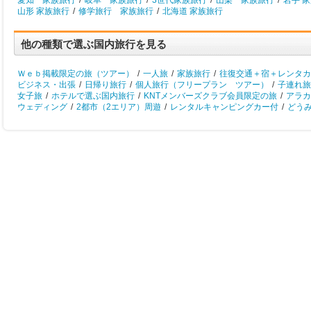
愛知 家族旅行
/
岐阜 家族旅行
/
3世代家族旅行
/
山梨 家族旅行
/
岩手 
山形 家族旅行
/
修学旅行 家族旅行
/
北海道 家族旅行
他の種類で選ぶ国内旅行を見る
Ｗｅｂ掲載限定の旅（ツアー）
/
一人旅
/
家族旅行
/
往復交通＋宿＋レンタカ
ビジネス・出張
/
日帰り旅行
/
個人旅行（フリープラン ツアー）
/
子連れ旅
女子旅
/
ホテルで選ぶ国内旅行
/
KNTメンバーズクラブ会員限定の旅
/
アラカ
ウェディング
/
2都市（2エリア）周遊
/
レンタルキャンピングカー付
/
どう