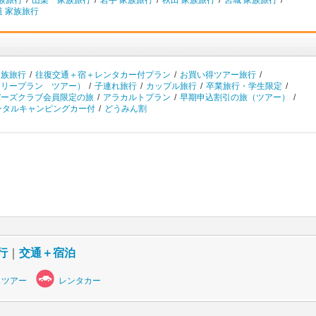
族旅行
/
山梨 家族旅行
/
岩手 家族旅行
/
秋田 家族旅行
/
宮城 家族旅行
/
道 家族旅行
家族旅行
/
往復交通＋宿＋レンタカー付プラン
/
お買い得ツアー旅行
/
フリープラン ツアー）
/
子連れ旅行
/
カップル旅行
/
卒業旅行・学生限定
/
バーズクラブ会員限定の旅
/
アラカルトプラン
/
早期申込割引の旅（ツアー）
/
ンタルキャンピングカー付
/
どうみん割
行
｜
交通＋宿泊
スツアー
レンタカー