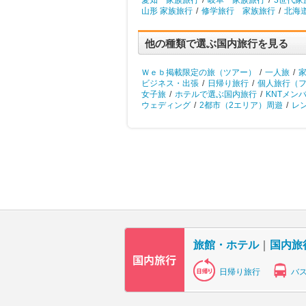
愛知 家族旅行
/
岐阜 家族旅行
/
3世代家
山形 家族旅行
/
修学旅行 家族旅行
/
北海
他の種類で選ぶ国内旅行を見る
Ｗｅｂ掲載限定の旅（ツアー）
/
一人旅
/
ビジネス・出張
/
日帰り旅行
/
個人旅行（
女子旅
/
ホテルで選ぶ国内旅行
/
KNTメン
ウェディング
/
2都市（2エリア）周遊
/
レ
旅館・ホテル
｜
国内旅
日帰り旅行
バ