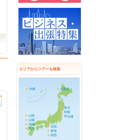
エリアからツアーを検索
沖縄
北海道
東北
関東
山陰
甲信越
山陽
四国
北陸
九州
東海
関西