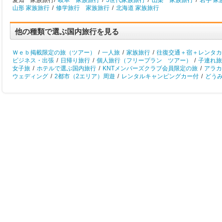
愛知 家族旅行/
岐阜 家族旅行
/
3世代家族旅行
/
山梨 家族旅行
/
岩手 家
山形 家族旅行
/
修学旅行 家族旅行
/
北海道 家族旅行
他の種類で選ぶ国内旅行を見る
Ｗｅｂ掲載限定の旅（ツアー）
/
一人旅
/
家族旅行
/
往復交通＋宿＋レンタカ
ビジネス・出張
/
日帰り旅行
/
個人旅行（フリープラン ツアー）
/
子連れ旅
女子旅
/
ホテルで選ぶ国内旅行
/
KNTメンバーズクラブ会員限定の旅
/
アラカ
ウェディング
/
2都市（2エリア）周遊
/
レンタルキャンピングカー付
/
どう