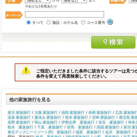
から
まで
※おとな1名様あたり
すべて
施設・ホテル名
コース番号
ご指定いただきました条件に該当するツアーは見つ
条件を変えて再度検索してください。
他の家族旅行を見る
東京 家族旅行
/
大阪 家族旅行
/
福岡 家族旅行
/
長崎 家族旅行
/
広島 家族旅
温泉 家族旅行
/
夏休み 家族旅行
/
熊本 家族旅行
/
宮崎 家族旅行
/
鹿児島 家
長野 家族旅行
/
岡山 家族旅行
/
伊勢志摩 家族旅行
/
奈良 家族旅行
/
神奈
栃木 家族旅行
/
千葉 家族旅行
/
群馬 家族旅行
/
四国 家族旅行
/
新潟 家
東京ディズニーリゾート(R) 家族旅行
/
滋賀 家族旅行
/
金沢 家族旅行
/