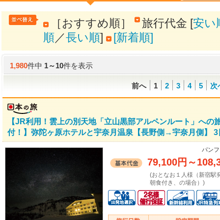
［おすすめ順］
旅行代金 [
安い
順
／
長い順
]
[新着順]
1,980
件中
1
～
10
件を表示
前へ
1
2
3
4
5
次
【JR利用！雲上の別天地「立山黒部アルペンルート」への
付！】弥陀ヶ原ホテルと宇奈月温泉【長野側→宇奈月側】 3
パンフ
79,100円
～
108,
(おとなお１人様（新宿駅
朝食付き、の場合）)