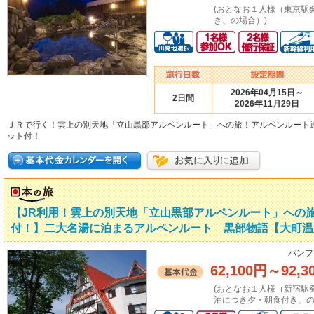
(おとなお１人様（東京駅
き、の場合）)
2026年04月15日～
2日間
2026年11月29日
ＪＲで行く！雲上の別天地「立山黒部アルペンルート」への旅！アルペンルート
ット付！
【JR利用！雲上の別天地「立山黒部アルペンルート」への
付！】二大名湯に泊まるアルペンルート 黒部物語【大町温
パンフ
62,100円
～
92,3
(おとなお１人様（新宿駅
泊につき夕・朝食付き、の