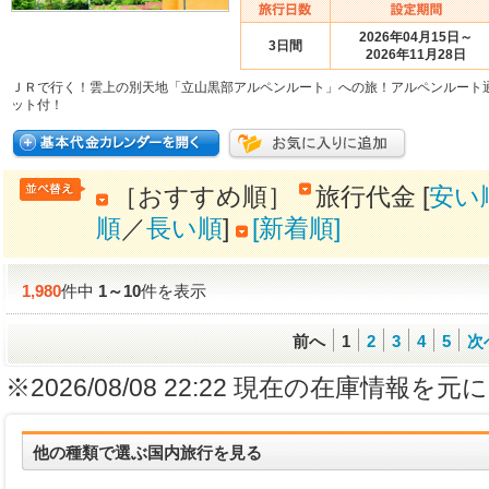
2026年04月15日～
3日間
2026年11月28日
ＪＲで行く！雲上の別天地「立山黒部アルペンルート」への旅！アルペンルート
ット付！
［おすすめ順］
旅行代金 [
安い
順
／
長い順
]
[新着順]
1,980
件中
1
～
10
件を表示
前へ
1
2
3
4
5
次
※2026/08/08 22:22 現在の在庫情
他の種類で選ぶ国内旅行を見る