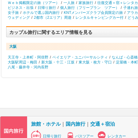
Ｗｅｂ掲載限定の旅（ツアー）
/
一人旅
/
家族旅行
/
往復交通＋宿＋レンタカ
ビジネス・出張
/
日帰り旅行
/
個人旅行（フリープラン ツアー）
/
子連れ旅
女子旅
/
ホテルで選ぶ国内旅行
/
KNTメンバーズクラブ会員限定の旅
/
アラカ
ウェディング
/
2都市（2エリア）周遊
/
レンタルキャンピングカー付
/
どう
カップル旅行に関するエリア情報を見る
大阪
天王寺・上本町・阿倍野
/
ベイエリア・ユニバーサルシティ
/
なんば・心斎橋
大阪駅周辺・梅田
/
新大阪・十三・江坂
/
東大阪・枚方・守口
/
淀屋橋・本町
八尾・藤井寺・河内長野
旅館・ホテル
｜
国内旅行
｜
交通＋宿泊
日帰り旅行
バスツアー
レンタカー