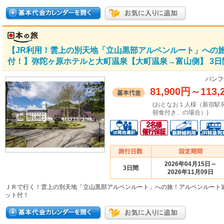
【JR利用！雲上の別天地「立山黒部アルペンルート」への
付！】弥陀ヶ原ホテルと大町温泉【大町温泉→富山側】 3日
パンフ
81,900円
～
113,
(おとなお１人様（新宿駅
朝食付き、の場合）)
2026年04月15日～
3日間
2026年11月09日
ＪＲで行く！雲上の別天地「立山黒部アルペンルート」への旅！アルペンルート
ット付！