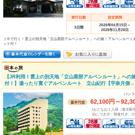
2026年04月15日～
3日間
2026年11月28日
ＪＲで行く！雲上の別天地「立山黒部アルペンルート」への旅！アルペンルート
ット付！
【JR利用！雲上の別天地「立山黒部アルペンルート」への
付！】湯ったり寛ぐアルペンルート 立山紀行【宇奈月側→
パンフ
62,100円
～
92,3
(おとなお１人様（東京駅
泊につき夕・朝食付き、の