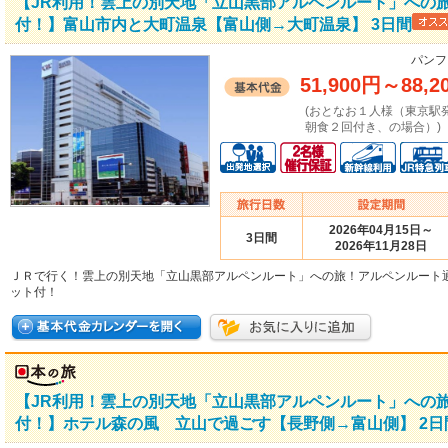
【JR利用！雲上の別天地「立山黒部アルペンルート」への
付！】富山市内と大町温泉【富山側→大町温泉】 3日間
パンフ
51,900円
～
88,2
(おとなお１人様（東京駅
朝食２回付き、の場合）)
2026年04月15日～
3日間
2026年11月28日
ＪＲで行く！雲上の別天地「立山黒部アルペンルート」への旅！アルペンルート
ット付！
【JR利用！雲上の別天地「立山黒部アルペンルート」への
付！】ホテル森の風 立山で過ごす【長野側→富山側】 2日