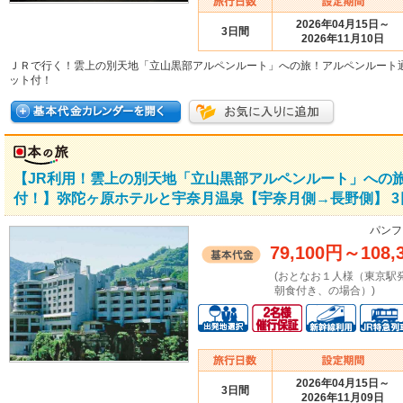
2026年04月15日～
3日間
2026年11月10日
ＪＲで行く！雲上の別天地「立山黒部アルペンルート」への旅！アルペンルート
ット付！
【JR利用！雲上の別天地「立山黒部アルペンルート」への
付！】弥陀ヶ原ホテルと宇奈月温泉【宇奈月側→長野側】 3
パンフ
79,100円
～
108,
(おとなお１人様（東京駅
朝食付き、の場合）)
2026年04月15日～
3日間
2026年11月09日