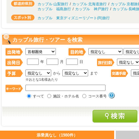
カップル 山梨旅行
/
カップル 北海道旅行
/
カップル 京都旅
カップル 福島旅行
/
カップル 神戸旅行
/
カップル 長崎
カップル 東京ディズニーリゾート(R)旅行
カップル旅行・ツアー を検索
年
月
日
から
まで
※おとな1名様あたり
すべて
施設・ホテル名
コース番号
添乗員なし（1980件）