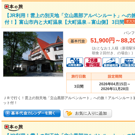
【JR利用！雲上の別天地「立山黒部アルペンルート」への
付！】富山市内と大町温泉【大町温泉→富山側】 3日間
パンフ
51,900円
～
88,2
(おとなお１人様（新宿駅
朝食２回付き、の場合）)
2026年04月15日～
3日間
2026年11月28日
ＪＲで行く！雲上の別天地「立山黒部アルペンルート」への旅！アルペンルート
ット付！