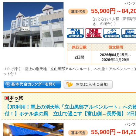
パンフ
55,900円
～
84,2
(おとなお１人様（新宿駅
き、の場合）)
2026年04月15日～
2日間
2026年11月29日
ＪＲで行く！雲上の別天地「立山黒部アルペンルート」への旅！アルペンルート
ット付！
【JR利用！雲上の別天地「立山黒部アルペンルート」への
付！】ホテル森の風 立山で過ごす【富山側→長野側】 2日
パンフ
55,900円
～
84,2