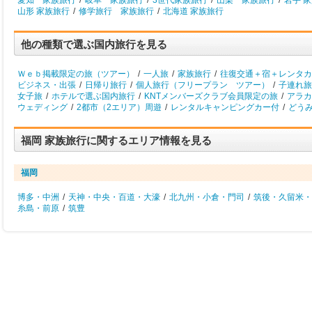
愛知 家族旅行
/
岐阜 家族旅行
/
3世代家族旅行
/
山梨 家族旅行
/
岩手 
山形 家族旅行
/
修学旅行 家族旅行
/
北海道 家族旅行
他の種類で選ぶ国内旅行を見る
Ｗｅｂ掲載限定の旅（ツアー）
/
一人旅
/
家族旅行
/
往復交通＋宿＋レンタカ
ビジネス・出張
/
日帰り旅行
/
個人旅行（フリープラン ツアー）
/
子連れ旅
女子旅
/
ホテルで選ぶ国内旅行
/
KNTメンバーズクラブ会員限定の旅
/
アラカ
ウェディング
/
2都市（2エリア）周遊
/
レンタルキャンピングカー付
/
どう
福岡 家族旅行に関するエリア情報を見る
福岡
博多・中洲
/
天神・中央・百道・大濠
/
北九州・小倉・門司
/
筑後・久留米・
糸島・前原
/
筑豊