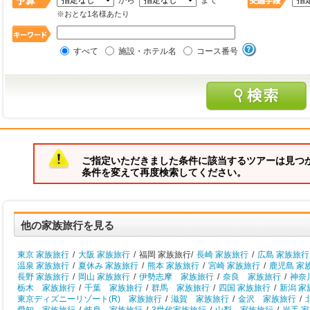
から
まで
※おとな1名様あたり
すべて
施設・ホテル名
コース番号
ご指定いただきました条件に該当するツアーは見つ
条件を変えて再度検索してください。
他の家族旅行を見る
東京 家族旅行
/
大阪 家族旅行
/
福岡 家族旅行/
長崎 家族旅行
/
広島 家族旅行
温泉 家族旅行
/
夏休み 家族旅行
/
熊本 家族旅行
/
宮崎 家族旅行
/
鹿児島 家
長野 家族旅行
/
岡山 家族旅行
/
伊勢志摩 家族旅行
/
奈良 家族旅行
/
神奈
栃木 家族旅行
/
千葉 家族旅行
/
群馬 家族旅行
/
四国 家族旅行
/
新潟 家
東京ディズニーリゾート(R) 家族旅行
/
滋賀 家族旅行
/
金沢 家族旅行
/